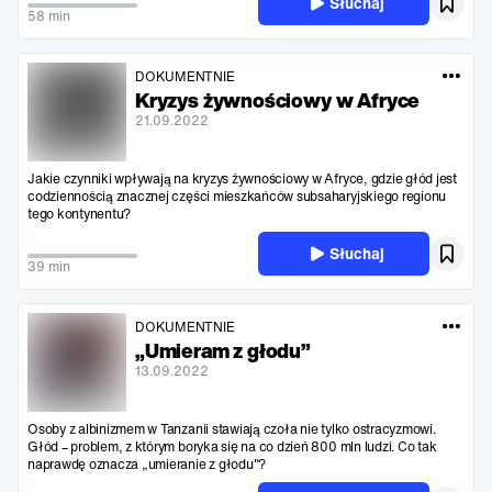
Słuchaj
58 min
DOKUMENTNIE
Kryzys żywnościowy w Afryce
21.09.2022
Jakie czynniki wpływają na kryzys żywnościowy w Afryce, gdzie głód jest
codziennością znacznej części mieszkańców subsaharyjskiego regionu
tego kontynentu?
Słuchaj
39 min
DOKUMENTNIE
„Umieram z głodu”
13.09.2022
Osoby z albinizmem w Tanzanii stawiają czoła nie tylko ostracyzmowi.
Głód – problem, z którym boryka się na co dzień 800 mln ludzi. Co tak
naprawdę oznacza „umieranie z głodu"?