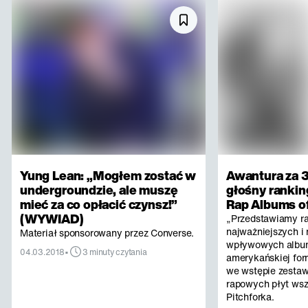
Yung Lean: „Mogłem zostać w
Awantura za 3
undergroundzie, ale muszę
głośny rankin
mieć za co opłacić czynsz!”
Rap Albums of
(WYWIAD)
„Przedstawiamy r
najważniejszych i 
Materiał sponsorowany przez Converse.
wpływowych albu
•
04.03.2018
3 minuty czytania
amerykańskiej for
we wstępie zestaw
rapowych płyt ws
Pitchforka.