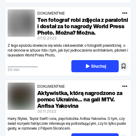
DOKUMENTNIE
Ten fotograf robi zdjęcia z paralotni
i dostał za to nagrody World Press
Photo. Można? Można.
07.12.2022
Z tego epizodu dowiecie się wielu ciekawostek o fotografii powietrznej, o
roli dronów w sztuce foto i tym, jak być jednocześnie architektem, pilotem i
laureatem World Press Photo.
Słuchaj
59 min
DOKUMENTNIE
Aktywistka, którą nagrodzono za
pomoc Ukrainie… na gali MTV.
Anfisa Yakovina
30.11.2022
Harry Styles, Taylor Swift i ona, psycholożka Anfisa Yakovina. O tym, czy
świat rozrywki faktycznie interesuje się potrzebującymi, czy to tylko puste
gesty, w rozmowie z Filipem Skrońcem.