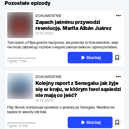
Pozostałe epizody
DOKUMENTNIE
Zapach jaśminu przywodzi
rewolucję. Marita Albán Juárez
21.12.2022
Tym razem u Filipa gościni muzyczna, ale przecież to Dokumentnie, więc
nie może zabraknąć rozmów o współczesnym świecie i społeczeństwie.
Słuchaj
1 godz. 1 min
DOKUMENTNIE
Kolejny raport z Senegalu: jak żyje
się w kraju, w którym twoi sąsiedzi
nie mają co jeść?
14.12.2022
Filip Skrońc kontynuuje opowieść o podróży po Senegalu. Niestety nie
będzie to wesoły odcinek.
Słuchaj
1 godz. 0 min