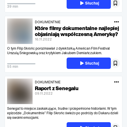
Słuchaj
39 min
DOKUMENTNIE
Które filmy dokumentalne najlepiej
objaśniają współczesną Amerykę?
16.11.2022
O tym Filip Skrońc porozmawiał z dyrektorką American Film Festival
Urszulą Śniegowską oraz krytykiem Jakubem Demiańczukiem.
Słuchaj
55 min
DOKUMENTNIE
Raport z Senegalu
09.11.2022
Senegal to miejsce zaskakujące, trudne i przepełnione historiami. W tym
epizodzie „Dokumentnie” Filip Skrońc świeżo po podróży do Dakaru dzieli
się swoimi emocjami.