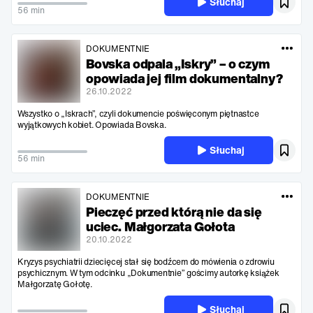
Słuchaj
56 min
DOKUMENTNIE
Bovska odpala „Iskry” – o czym
opowiada jej film dokumentalny?
26.10.2022
Wszystko o „Iskrach”, czyli dokumencie poświęconym piętnastce
wyjątkowych kobiet. Opowiada Bovska.
Słuchaj
56 min
DOKUMENTNIE
Pieczęć przed którą nie da się
uciec. Małgorzata Gołota
20.10.2022
Kryzys psychiatrii dziecięcej stał się bodźcem do mówienia o zdrowiu
psychicznym. W tym odcinku „Dokumentnie” gościmy autorkę książek
Małgorzatę Gołotę.
Słuchaj