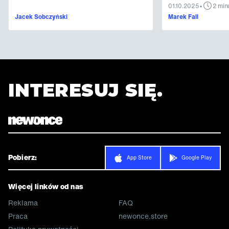
•
01.10.2025
2 min
Jacek Sobczyński
Marek Fall
INTERESUJ SIĘ.
Pobierz:
App Store
Google Play
Więcej linków od nas
Reklama
FAQ
Praca
newonce.store