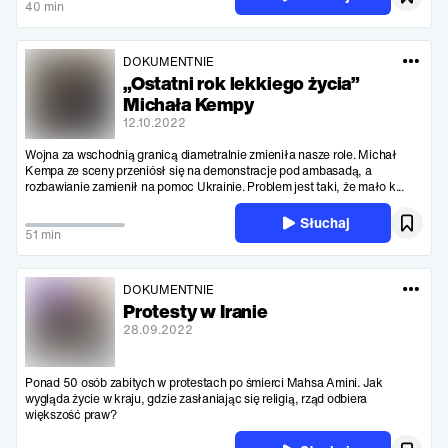
40 min
DOKUMENTNIE
„Ostatni rok lekkiego życia”
Michała Kempy
12.10.2022
Wojna za wschodnią granicą diametralnie zmieniła nasze role. Michał
Kempa ze sceny przeniósł się na demonstracje pod ambasadą, a
rozbawianie zamienił na pomoc Ukrainie. Problem jest taki, że mało k...
Słuchaj
51 min
DOKUMENTNIE
Protesty w Iranie
28.09.2022
Ponad 50 osób zabitych w protestach po śmierci Mahsa Amini. Jak
wygląda życie w kraju, gdzie zasłaniając się religią, rząd odbiera
większość praw?