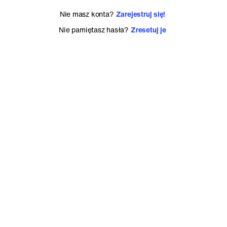
Praca
newonce.store
Nie masz konta?
Zarejestruj się!
Polityka prywatności
Nie pamiętasz hasła?
Zresetuj je
Aktualnie popularne na newonce
polski rap
newonce
piłka nożna
styl
zagraniczny rap
koszykówka
seriale & tv
lajtowo
Kino
ekstraklasa
sprawy
nba
premier league
molesta
Netflix
kanye west
©
2026
newonce