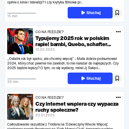
opinie o kinie i telewizji? I czy krytyka filmowa pr...
Słuchaj
15 min
CO NA FEEDZIE?
Typujemy 2025 rok w polskim
rapie! bambi, Quebo, schafter...
13.02.2025
„Ostatni rok był spoko, ale chcemy więcej" – Mata dobrze podsumował
2024, który choć pewnie nie zawiódł, to nie należał do najlepszych. Czy
2025 będzie lepszy? O tym, co się wydarzy, mówi Jj Święci...
Słuchaj
35 min
CO NA FEEDZIE?
Czy internet wspiera czy wypacza
ruchy społeczne?
23.01.2025
Calloutowanie oszustów z Tindera na 'Dziewczyny Wiecie Więcej',
siostrzane porady finansowe na 'Girls Money Club', tworzenie ruchów