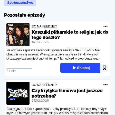
Społeczeństwo
Pozostałe epizody
CO NA FEEDZIE?
Koszulki piłkarskie to religia: jak do
tego doszło?
14.03.2025
Na odcinek zaprasza Facebook, sponsor serii CO NA FEEDZIE? Nie
obudziliśmy się wczoraj. Wiemy, że zabieramy się za trend, który od
dłuższego czasu (niedługo minie np. 7 lat, odkąd w preorderze roz...
Słuchaj
21 min
CO NA FEEDZIE?
Czy krytyka filmowa jest jeszcze
potrzebna?
27.02.2025
Czasy gazet, które kupowało się, żeby przeczytać, co ten czy inny krytyk
sądzi o filmowych premierach, minęły. Ale czy minęło zapotrzebowanie na