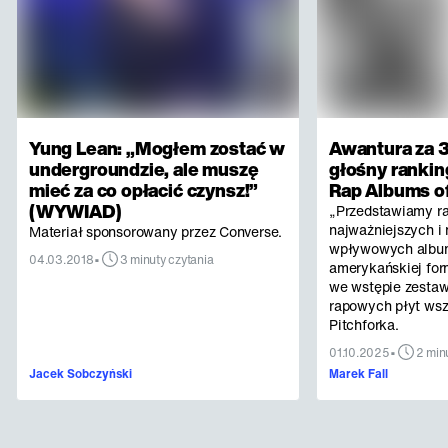
Yung Lean: „Mogłem zostać w
Awantura za 3
undergroundzie, ale muszę
głośny rankin
mieć za co opłacić czynsz!”
Rap Albums of
(WYWIAD)
„Przedstawiamy r
najważniejszych i 
Materiał sponsorowany przez Converse.
wpływowych albu
•
04.03.2018
3 minuty czytania
amerykańskiej for
we wstępie zestaw
rapowych płyt ws
Pitchforka.
•
01.10.2025
2 min
Jacek Sobczyński
Marek Fall