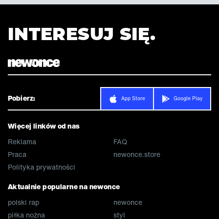
INTERESUJ SIĘ.
Pobierz:
App Store
Google Play
Więcej linków od nas
Reklama
FAQ
Praca
newonce.store
Polityka prywatności
Aktualnie popularne na newonce
polski rap
newonce
piłka nożna
styl