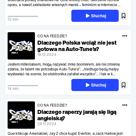
oporu, a nawet zakładanie własnych marek – feminizm w internecie ...
Słuchaj
12 min
CO NA FEEDZIE?
Dlaczego Polska wciąż nie jest
gotowa na Auto-Tune’a?
18.12.2024
Jestem millenialsem, mogą nazywać mnie boomerem, ale nie zmienię
zdania, że talent nie potrzebuje Auto-Tune’a”; „niedługo będą małpy
wystawiać na scenie, bo elektronika załatwi wszystko”… I tak w k...
Słuchaj
14 min
CO NA FEEDZIE?
Dlaczego raperzy jarają się ligą
angielską?
28.11.2024
Que kibicuje Arsenalowi, Jay Z chce kupić Everton, a Jack Harlow jest