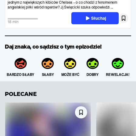
jednym z największych kibiców Chelsea – o co chodzi z fenomenem
angielskiej piłki wśród raperów? Jj Święcicki szuka odpowiedzi ...
Słuchaj
18 min
Daj znaka, co sądzisz o tym epizodzie!
BARDZO SŁABY
SŁABY
MOŻE BYĆ
DOBRY
REWELACJA!
POLECANE