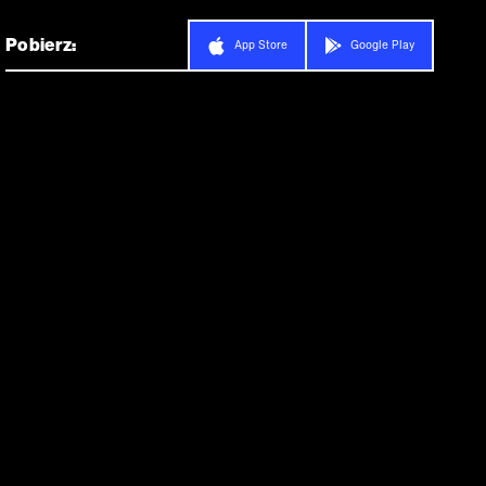
Pobierz:
App Store
Google Play