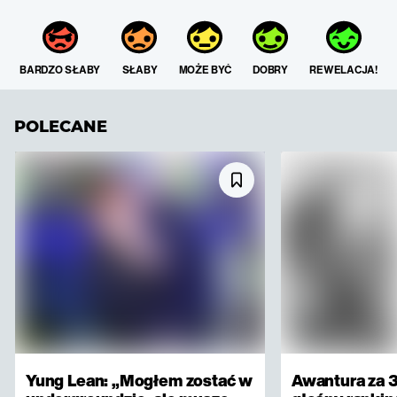
BARDZO SŁABY
SŁABY
MOŻE BYĆ
DOBRY
REWELACJA!
POLECANE
Yung Lean: „Mogłem zostać w
Awantura za 3