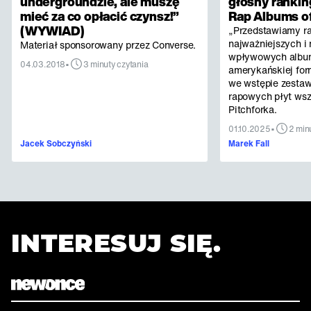
undergroundzie, ale muszę
głośny rankin
mieć za co opłacić czynsz!”
Rap Albums of
(WYWIAD)
„Przedstawiamy r
najważniejszych i 
Materiał sponsorowany przez Converse.
wpływowych albu
•
04.03.2018
3 minuty czytania
amerykańskiej for
we wstępie zestaw
rapowych płyt ws
Pitchforka.
•
01.10.2025
2 min
Jacek Sobczyński
Marek Fall
INTERESUJ SIĘ.