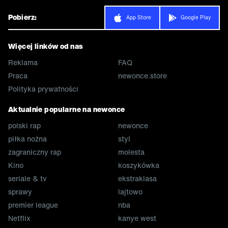
Pobierz:
App Store
Google Play
Więcej linków od nas
Reklama
FAQ
Praca
newonce.store
Polityka prywatności
Aktualnie popularne na newonce
polski rap
newonce
piłka nożna
styl
zagraniczny rap
molesta
Kino
koszykówka
seriale & tv
ekstraklasa
sprawy
lajtowo
premier league
nba
Netflix
kanye west