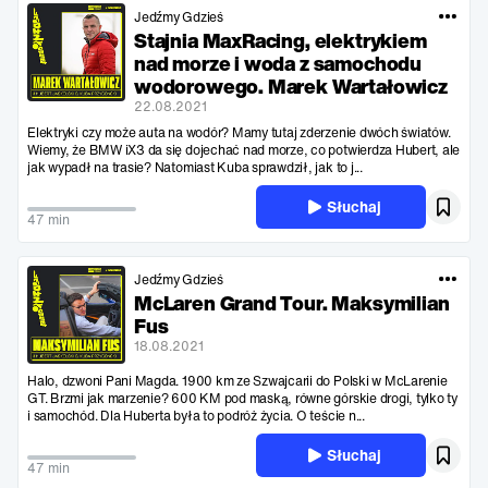
Jedźmy Gdzieś
Stajnia MaxRacing, elektrykiem
nad morze i woda z samochodu
wodorowego. Marek Wartałowicz
22.08.2021
Elektryki czy może auta na wodór? Mamy tutaj zderzenie dwóch światów.
Wiemy, że BMW iX3 da się dojechać nad morze, co potwierdza Hubert, ale
jak wypadł na trasie? Natomiast Kuba sprawdził, jak to j...
Słuchaj
47 min
Jedźmy Gdzieś
McLaren Grand Tour. Maksymilian
Fus
18.08.2021
Halo, dzwoni Pani Magda. 1900 km ze Szwajcarii do Polski w McLarenie
GT. Brzmi jak marzenie? 600 KM pod maską, równe górskie drogi, tylko ty
i samochód. Dla Huberta była to podróż życia. O teście n...
Słuchaj
47 min