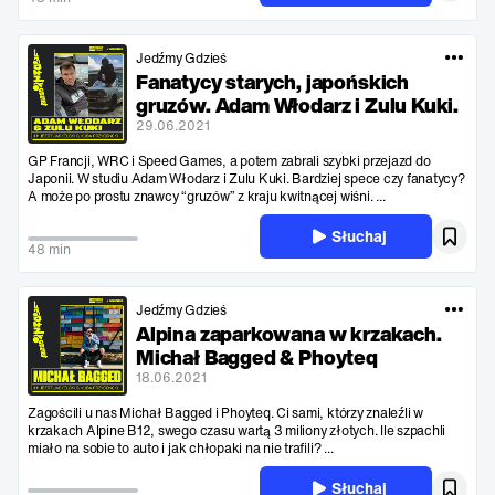
Jedźmy Gdzieś
Fanatycy starych, japońskich
gruzów. Adam Włodarz i Zulu Kuki.
29.06.2021
GP Francji, WRC i Speed Games, a potem zabrali szybki przejazd do
Japonii. W studiu Adam Włodarz i Zulu Kuki. Bardziej spece czy fanatycy?
A może po prostu znawcy “gruzów” z kraju kwitnącej wiśni. ...
Słuchaj
48 min
Jedźmy Gdzieś
Alpina zaparkowana w krzakach.
Michał Bagged & Phoyteq
18.06.2021
Zagościli u nas Michał Bagged i Phoyteq. Ci sami, którzy znaleźli w
krzakach Alpine B12, swego czasu wartą 3 miliony złotych. Ile szpachli
miało na sobie to auto i jak chłopaki na nie trafili? ...
Słuchaj