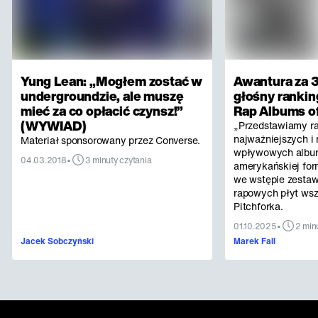
Yung Lean: „Mogłem zostać w
Awantura za 3
undergroundzie, ale muszę
głośny rankin
mieć za co opłacić czynsz!”
Rap Albums of
(WYWIAD)
„Przedstawiamy r
najważniejszych i 
Materiał sponsorowany przez Converse.
wpływowych albu
•
04.03.2018
3 minuty czytania
amerykańskiej for
we wstępie zestaw
rapowych płyt ws
Pitchforka.
•
01.10.2025
2 min
Jacek Sobczyński
Marek Fall