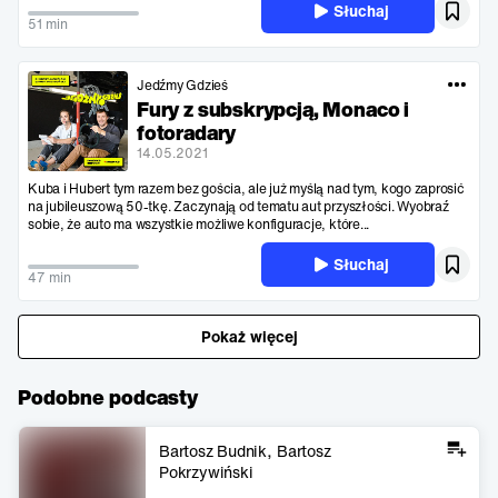
Słuchaj
51 min
Jedźmy Gdzieś
Fury z subskrypcją, Monaco i
fotoradary
14.05.2021
Kuba i Hubert tym razem bez gościa, ale już myślą nad tym, kogo zaprosić
na jubileuszową 50-tkę. Zaczynają od tematu aut przyszłości. Wyobraź
sobie, że auto ma wszystkie możliwe konfiguracje, które...
Słuchaj
47 min
Pokaż więcej
Podobne podcasty
Bartosz Budnik
Bartosz
Pokrzywiński