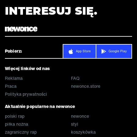
INTERESUJ SIĘ.
Pobierz:
App Store
Google Play
Więcej linków od nas
Reklama
FAQ
Praca
newonce.store
Polityka prywatności
Aktualnie popularne na newonce
polski rap
newonce
piłka nożna
styl
zagraniczny rap
koszykówka