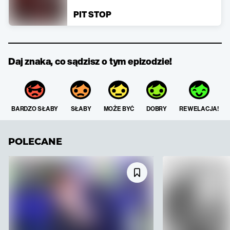
PIT STOP
Daj znaka, co sądzisz o tym epizodzie!
BARDZO SŁABY
SŁABY
MOŻE BYĆ
DOBRY
REWELACJA!
POLECANE