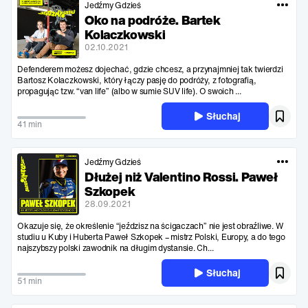
Jedźmy Gdzieś
Oko na podróże. Bartek
Kolaczkowski
02.10.2021
Defenderem możesz dojechać, gdzie chcesz, a przynajmniej tak twierdzi
Bartosz Kolaczkowski, który łączy pasję do podróży, z fotografią,
propagując tzw. “van life” (albo w sumie SUV life). O swoich ...
Słuchaj
41 min
Jedźmy Gdzieś
Dłużej niż Valentino Rossi. Paweł
Szkopek
28.09.2021
Okazuje się, że określenie “jeździsz na ścigaczach” nie jest obraźliwe. W
studiu u Kuby i Huberta Paweł Szkopek – mistrz Polski, Europy, a do tego
najszybszy polski zawodnik na długim dystansie. Ch...
Słuchaj
51 min