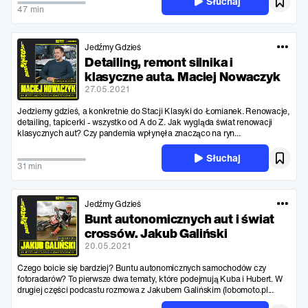
Słuchaj
47 min
Jedźmy Gdzieś
Detailing, remont silnika i
klasyczne auta. Maciej Nowaczyk
27.05.2021
Jedziemy gdzieś, a konkretnie do Stacji Klasyki do Łomianek. Renowacje,
detailing, tapicerki - wszystko od A do Z. Jak wygląda świat renowacji
klasycznych aut? Czy pandemia wpłynęła znacząco na ryn...
Słuchaj
31 min
Jedźmy Gdzieś
Bunt autonomicznych aut i świat
crossów. Jakub Galiński
20.05.2021
Czego boicie się bardziej? Buntu autonomicznych samochodów czy
fotoradarów? To pierwsze dwa tematy, które podejmują Kuba i Hubert. W
drugiej części podcastu rozmowa z Jakubem Galińskim (lobomoto.pl...