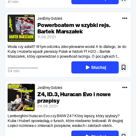
41 min
Jedźmy Gdzieś
Powerboatem w szybki rejs.
Bartek Marszałek
11.06.2021
Woda czy asfalt? W tym odcinku zdecydowanie woda! A to dlatego, że do
Kuby i Huberta wpadł pierwszy Polak w historii F1 H2O – Bartek
Marszałek, który opowiedział o powerboat racingu. O początkach t...
Słuchaj
54 min
Jedźmy Gdzieś
Z4, ID.3, Huracan Evo i nowe
przepisy
04.06.2021
Lamborghini Huracan Evo czy BMW Z4? Który lepszy, który szybszy?
Kuba i Hubert opowiadają o furach, które niedawno testowali. W drugiej
części rozmowa o zmianach przepisów, wadach i zaletach elektr...