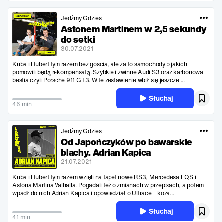
Jedźmy Gdzieś
Astonem Martinem w 2,5 sekundy
do setki
30.07.2021
Kuba i Hubert tym razem bez gościa, ale za to samochody o jakich
pomówili będą rekompensatą. Szybkie i zwinne Audi S3 oraz karbonowa
bestia czyli Porsche 911 GT3. W te zestawienie wbił się jeszcze ...
Słuchaj
46 min
Jedźmy Gdzieś
Od Japończyków po bawarskie
blachy. Adrian Kapica
21.07.2021
Kuba i Hubert tym razem wzięli na tapet nowe RS3, Mercedesa EQS i
Astona Martina Valhalla. Pogadali też o zmianach w przepisach, a potem
wpadł do nich Adrian Kapica i opowiedział o Ultrace – koza...
Słuchaj
41 min