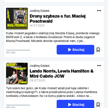
Jedźmy Gdzieś
Drony szybsze o fur. Maciej
Poschwald
14.07.2021
Kuba i Hubert pogadali o elektrycznej Skodzie Enyaq, premierze nowego
BMW serii 2, a także o festiwalu Goodwood. Potem w studiu zagościł
Maciej Poschwald. Miłośnik dronów opowiedział nam, z jak...
Słuchaj
40 min
Jedźmy Gdzieś
Lando Norris, Lewis Hamilton &
Mini Cabrio JCW
09.07.2021
Tym razem bez gości, ale Kuba i Hubert wzięli pod lupę ostatnie i
nadchodzące wyścigi F1, a także przedłużenie przez Lewisa Hamiltona
kontraktu z Mercedesem. No i w końcu piękne widoki - kibice na ...
Słuchaj
48 min