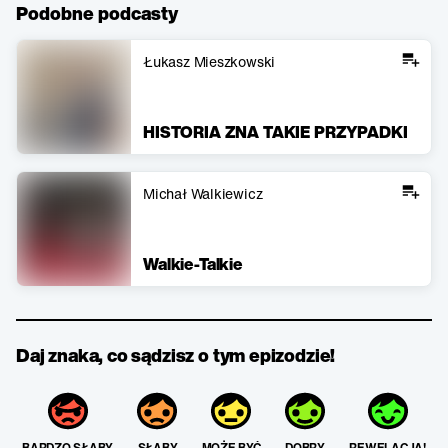
Podobne podcasty
Łukasz Mieszkowski
HISTORIA ZNA TAKIE PRZYPADKI
Michał Walkiewicz
Walkie-Talkie
Daj znaka, co sądzisz o tym epizodzie!
BARDZO SŁABY
SŁABY
MOŻE BYĆ
DOBRY
REWELACJA!