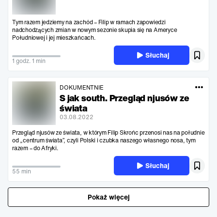
Tym razem jedziemy na zachód – Filip w ramach zapowiedzi
nadchodzących zmian w nowym sezonie skupia się na Ameryce
Południowej i jej mieszkańcach.
Słuchaj
1 godz. 1 min
DOKUMENTNIE
S jak south. Przegląd njusów ze
świata
03.08.2022
Przegląd njusów ze świata, w którym Filip Skrońc przenosi nas na południe
od „centrum świata”, czyli Polski i czubka naszego własnego nosa, tym
razem – do Afryki.
Słuchaj
55 min
Pokaż więcej