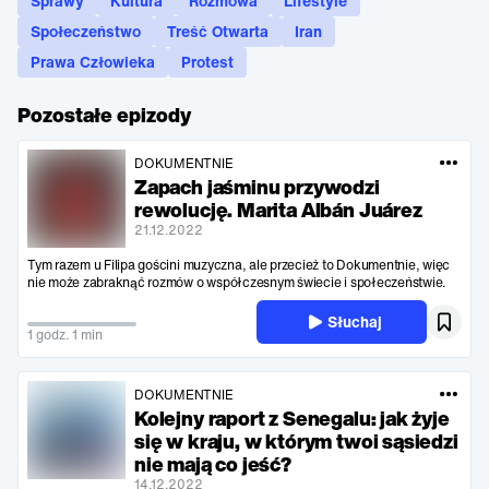
Sprawy
Kultura
Rozmowa
Lifestyle
Społeczeństwo
Treść Otwarta
Iran
Prawa Człowieka
Protest
Pozostałe epizody
DOKUMENTNIE
Zapach jaśminu przywodzi
rewolucję. Marita Albán Juárez
21.12.2022
Tym razem u Filipa gościni muzyczna, ale przecież to Dokumentnie, więc
nie może zabraknąć rozmów o współczesnym świecie i społeczeństwie.
Słuchaj
1 godz. 1 min
DOKUMENTNIE
Kolejny raport z Senegalu: jak żyje
się w kraju, w którym twoi sąsiedzi
nie mają co jeść?
14.12.2022