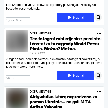
Filip Skrońc kontynuuje opowieść o podróży po Senegalu. Niestety nie
będzie to wesoły odcinek.
Słuchaj
1 godz. 0 min
DOKUMENTNIE
Ten fotograf robi zdjęcia z paralotni
i dostał za to nagrody World Press
Photo. Można? Można.
07.12.2022
Z tego epizodu dowiecie się wielu ciekawostek o fotografii powietrznej, o
roli dronów w sztuce foto i tym, jak być jednocześnie architektem, pilotem i
laureatem World Press Photo.
Słuchaj
59 min
DOKUMENTNIE
Aktywistka, którą nagrodzono za
pomoc Ukrainie… na gali MTV.
Anfisa Yakovina