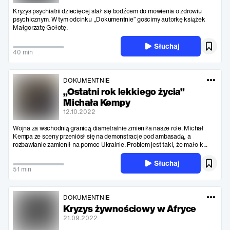
Kryzys psychiatrii dziecięcej stał się bodźcem do mówienia o zdrowiu
psychicznym. W tym odcinku „Dokumentnie” gościmy autorkę książek
Małgorzatę Gołotę.
Słuchaj
40 min
DOKUMENTNIE
„Ostatni rok lekkiego życia”
Michała Kempy
12.10.2022
Wojna za wschodnią granicą diametralnie zmieniła nasze role. Michał
Kempa ze sceny przeniósł się na demonstracje pod ambasadą, a
rozbawianie zamienił na pomoc Ukrainie. Problem jest taki, że mało k...
Słuchaj
51 min
DOKUMENTNIE
Kryzys żywnościowy w Afryce
21.09.2022