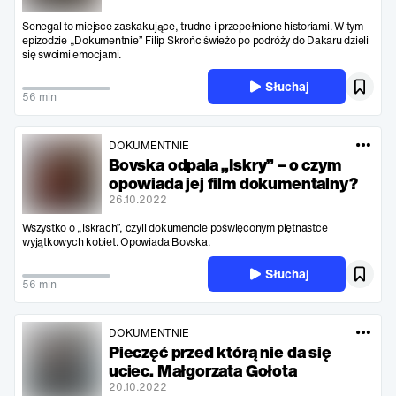
Senegal to miejsce zaskakujące, trudne i przepełnione historiami. W tym
epizodzie „Dokumentnie” Filip Skrońc świeżo po podróży do Dakaru dzieli
się swoimi emocjami.
Słuchaj
56 min
DOKUMENTNIE
Bovska odpala „Iskry” – o czym
opowiada jej film dokumentalny?
26.10.2022
Wszystko o „Iskrach”, czyli dokumencie poświęconym piętnastce
wyjątkowych kobiet. Opowiada Bovska.
Słuchaj
56 min
DOKUMENTNIE
Pieczęć przed którą nie da się
uciec. Małgorzata Gołota
20.10.2022