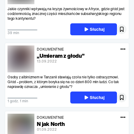
Jakie czynniki wpływają na kryzys żywnościowy w Afryce, gdzie głód jest
codziennością znacznej części mieszkańców subsaharyjskiego regionu
tego kontynentu?
Słuchaj
39 min
DOKUMENTNIE
„Umieram z głodu”
13.09.2022
Osoby z albinizmem w Tanzanii stawiają czoła nie tylko ostracyzmowi.
Głód – problem, z którym boryka się na co dzień 800 mln ludzi. Co tak
naprawdę oznacza „umieranie z głodu"?
Słuchaj
1 godz. 1 min
DOKUMENTNIE
N jak North
01.09.2022