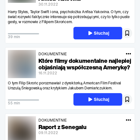
30.11.2022
Harry Styles, Taylor Swift i ona, psycholożka Anfisa Yakovina. O tym, czy
świat rozrywki faktycznie interesuje się potrzebującymi, czy to tylko puste
gesty, w rozmowie z Filipem Skrońcem.
Słuchaj
39 min
DOKUMENTNIE
Które filmy dokumentalne najlepiej
objaśniają współczesną Amerykę?
16.11.2022
O tym Filip Skrońc porozmawiał z dyrektorką American Film Festival
Urszulą Śniegowską oraz krytykiem Jakubem Demiańczukiem.
Słuchaj
55 min
DOKUMENTNIE
Raport z Senegalu
09.11.2022