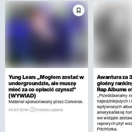
Yung Lean: „Mogłem zostać w
Awantura za 3
undergroundzie, ale muszę
głośny rankin
mieć za co opłacić czynsz!”
Rap Albums of
(WYWIAD)
„Przedstawiamy r
najważniejszych i 
Materiał sponsorowany przez Converse.
wpływowych albu
•
04.03.2018
3 minuty czytania
amerykańskiej for
we wstępie zestaw
rapowych płyt ws
Pitchforka.