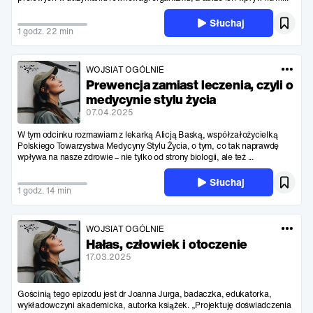
Słuchaj
1 godz. 22 min
WOJSIAT OGÓLNIE
Prewencja zamiast leczenia, czyli o
medycynie stylu życia
07.04.2025
W tym odcinku rozmawiam z lekarką Alicją Baską, współzałożycielką
Polskiego Towarzystwa Medycyny Stylu Życia, o tym, co tak naprawdę
wpływa na nasze zdrowie – nie tylko od strony biologii, ale też ...
Słuchaj
1 godz. 14 min
WOJSIAT OGÓLNIE
Hałas, człowiek i otoczenie
17.03.2025
Gościnią tego epizodu jest dr Joanna Jurga, badaczka, edukatorka,
wykładowczyni akademicka, autorka książek. „Projektuję doświadczenia