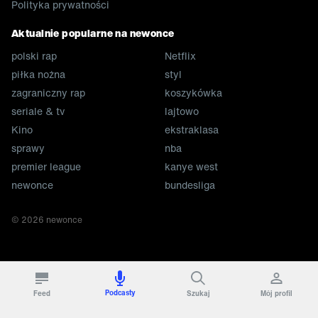
Polityka prywatności
Aktualnie popularne na newonce
polski rap
Netflix
piłka nożna
styl
zagraniczny rap
koszykówka
seriale & tv
lajtowo
Kino
ekstraklasa
sprawy
nba
premier league
kanye west
newonce
bundesliga
©
2026
newonce
Podcasty
Feed
Szukaj
Mój profil