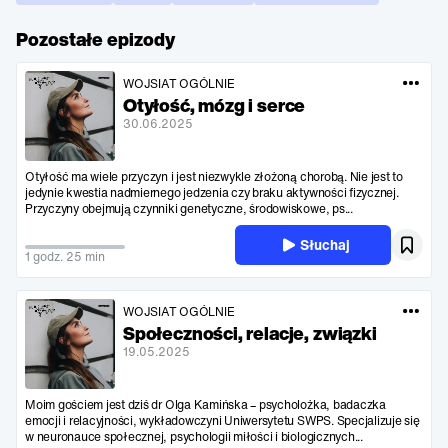
Pozostałe epizody
WOJSIAT OGÓLNIE
Otyłość, mózg i serce
30.06.2025
Otyłość ma wiele przyczyn i jest niezwykle złożoną chorobą. Nie jest to
jedynie kwestia nadmiernego jedzenia czy braku aktywności fizycznej.
Przyczyny obejmują czynniki genetyczne, środowiskowe, ps...
Słuchaj
1 godz. 25 min
WOJSIAT OGÓLNIE
Społeczności, relacje, związki
19.05.2025
Moim gościem jest dziś dr Olga Kamińska – psycholożka, badaczka
emocji i relacyjności, wykładowczyni Uniwersytetu SWPS. Specjalizuje się
w neuronauce społecznej, psychologii miłości i biologicznych...