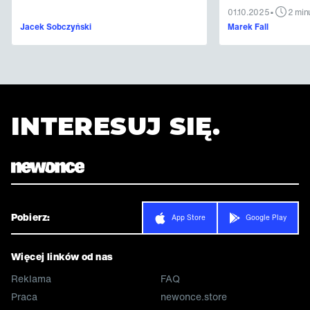
•
01.10.2025
2 min
Jacek Sobczyński
Marek Fall
INTERESUJ SIĘ.
Pobierz:
App Store
Google Play
Więcej linków od nas
Reklama
FAQ
Praca
newonce.store