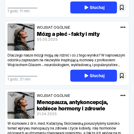
Słuchaj
1 godz. 11 min
WOJSIAT OGÓLNIE
Mózg a płeć - fakty i mity
05.05.2025
Dlaczego nasze mózgi mogą się różnić i co z tego wynika? W najnowszym
odcinku zapraszam na niezwykle inspirującą rozmowę z profesorem
Wojciechem Glacem – neurobiologiem, wykładowcą i popularyzatore...
Słuchaj
1 godz. 21 min
WOJSIAT OGÓLNIE
Menopauza, antykoncepcja,
kobiece hormony i zdrowie
21.04.2025
W rozmowie z dr n. med. Katarzyną Skórzewską poruszyłyśmy szeroko
temat wpływu menopauzy na zdrowie i życie kobiety, rolę hormonów
płciowych w utrzymaniu równowagi organizmu, a także ich wpływ na m...