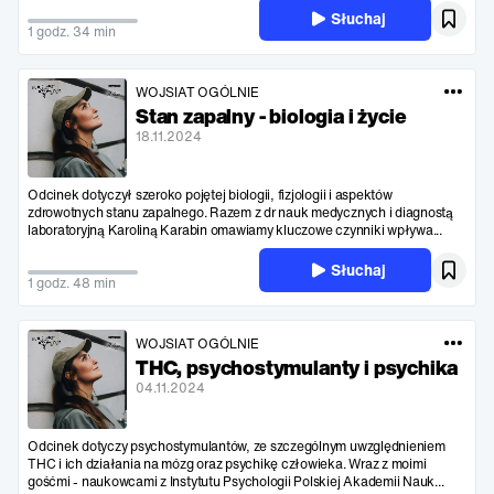
Słuchaj
1 godz. 34 min
WOJSIAT OGÓLNIE
Stan zapalny - biologia i życie
18.11.2024
Odcinek dotyczył szeroko pojętej biologii, fizjologii i aspektów
zdrowotnych stanu zapalnego. Razem z dr nauk medycznych i diagnostą
laboratoryjną Karoliną Karabin omawiamy kluczowe czynniki wpływa...
Słuchaj
1 godz. 48 min
WOJSIAT OGÓLNIE
THC, psychostymulanty i psychika
04.11.2024
Odcinek dotyczy psychostymulantów, ze szczególnym uwzględnieniem
THC i ich działania na mózg oraz psychikę człowieka. Wraz z moimi
gośćmi - naukowcami z Instytutu Psychologii Polskiej Akademii Nauk...