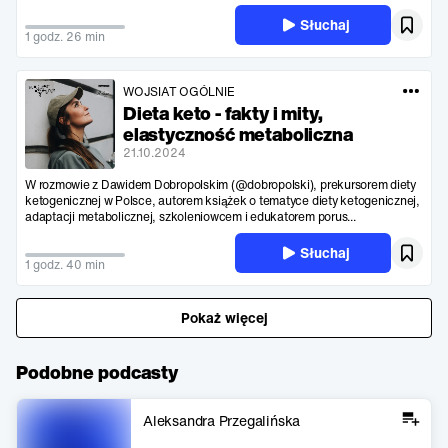
Słuchaj
1 godz. 26 min
WOJSIAT OGÓLNIE
Dieta keto - fakty i mity,
elastyczność metaboliczna
21.10.2024
W rozmowie z Dawidem Dobropolskim (@dobropolski), prekursorem diety
ketogenicznej w Polsce, autorem książek o tematyce diety ketogenicznej,
adaptacji metabolicznej, szkoleniowcem i edukatorem porus...
Słuchaj
1 godz. 40 min
Pokaż więcej
Podobne podcasty
Aleksandra Przegalińska