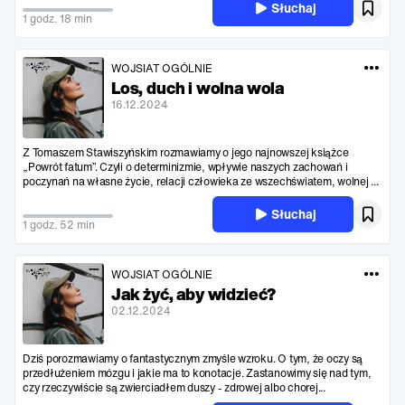
Słuchaj
1 godz. 18 min
WOJSIAT OGÓLNIE
Los, duch i wolna wola
16.12.2024
Z Tomaszem Stawiszyńskim rozmawiamy o jego najnowszej książce
„Powrót fatum”. Czyli o determinizmie, wpływie naszych zachowań i
poczynań na własne życie, relacji człowieka ze wszechświatem, wolnej ...
Słuchaj
1 godz. 52 min
WOJSIAT OGÓLNIE
Jak żyć, aby widzieć?
02.12.2024
Dziś porozmawiamy o fantastycznym zmyśle wzroku. O tym, że oczy są
przedłużeniem mózgu i jakie ma to konotacje. Zastanowimy się nad tym,
czy rzeczywiście są zwierciadłem duszy - zdrowej albo chorej...