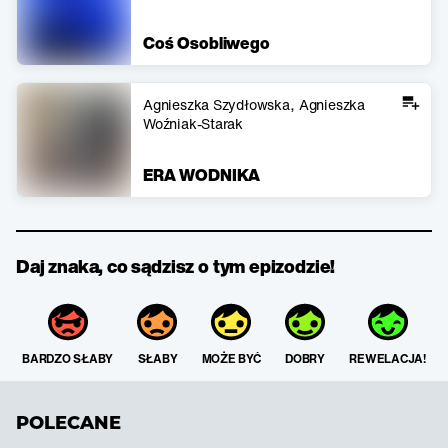
Coś Osobliwego
Agnieszka Szydłowska
Agnieszka
Woźniak-Starak
ERA WODNIKA
Daj znaka, co sądzisz o tym epizodzie!
BARDZO SŁABY
SŁABY
MOŻE BYĆ
DOBRY
REWELACJA!
POLECANE