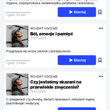
Szperna, zoopsycholożka, behawiorystka, petsitterka i wolontarius...
Słuchaj
1 godz. 22 min
WOJSIAT OGÓLNIE
Ból, emocje i pamięć
27.01.2025
Przygotujcie się na tzw. odcinek z potrzeby serca!
Słuchaj
1 godz. 24 min
WOJSIAT OGÓLNIE
Czy jesteśmy skazani na
przewlekłe zmęczenie?
13.01.2025
O zmaganiach z tą chorobą, faktach naukowych, metodach mądrej
psychoterapii i medycyny.