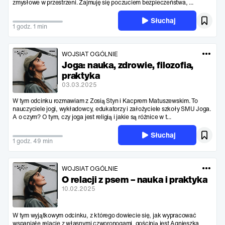
zmysłowe w przestrzeni. Zajmuję się poczuciem bezpieczeństwa, ...
Słuchaj
1 godz. 1 min
WOJSIAT OGÓLNIE
Joga: nauka, zdrowie, filozofia,
praktyka
03.03.2025
W tym odcinku rozmawiam z Zosią Styn i Kacprem Matuszewskim. To
nauczyciele jogi, wykładowcy, edukatorzy i założyciele szkoły SMU Joga.
A o czym? O tym, czy joga jest religią i jakie są różnice w t...
Słuchaj
1 godz. 49 min
WOJSIAT OGÓLNIE
O relacji z psem – nauka i praktyka
10.02.2025
W tym wyjątkowym odcinku, z którego dowiecie się, jak wypracować
wspaniałe relacje z własnymi czworonogami, gościnią jest Agnieszka