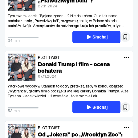
„Prawdziwym bólu”?
22.11.2024
Tym razem Jacek i Tycjana zgodni…? Nie do końca. O ile tak samo
podobał im się „Prawdziwy ból”, rozgrywająca się w Polsce historia
podróży dwójki Amerykanów do rodzinnego kraju ich przodków, o tyle...
Słuchaj
34 min
PLOT TWIST
Donald Trump i film – ocena
bohatera
07.11.2024
Wtorkowe wybory w Stanach to dobry pretekst, żeby w końcu obejrzeć
„Wybrańca”, głośny film o początku wielkiej kariery Donalda Trumpa. A że
Tycjana i Jacek widzieli już wcześniej, to teraz mieli ok...
Słuchaj
53 min
PLOT TWIST
Od „Jokera” po „Wrooklyn Zoo”: