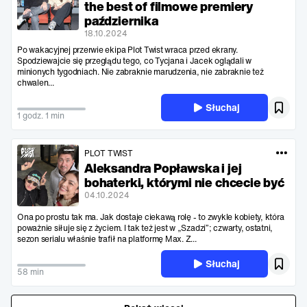
the best of filmowe premiery
października
18.10.2024
Po wakacyjnej przerwie ekipa Plot Twist wraca przed ekrany.
Spodziewajcie się przeglądu tego, co Tycjana i Jacek oglądali w
minionych tygodniach. Nie zabraknie marudzenia, nie zabraknie też
chwalen...
Słuchaj
1 godz. 1 min
PLOT TWIST
Aleksandra Popławska i jej
bohaterki, którymi nie chcecie być
04.10.2024
Ona po prostu tak ma. Jak dostaje ciekawą rolę - to zwykle kobiety, która
poważnie siłuje się z życiem. I tak też jest w „Szadzi”; czwarty, ostatni,
sezon serialu właśnie trafił na platformę Max. Z...
Słuchaj
58 min