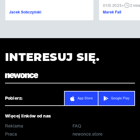
•
01.10.2025
2 min
Jacek Sobczyński
Marek Fall
INTERESUJ SIĘ.
Pobierz:
App Store
Google Play
Więcej linków od nas
Reklama
FAQ
Praca
newonce.store