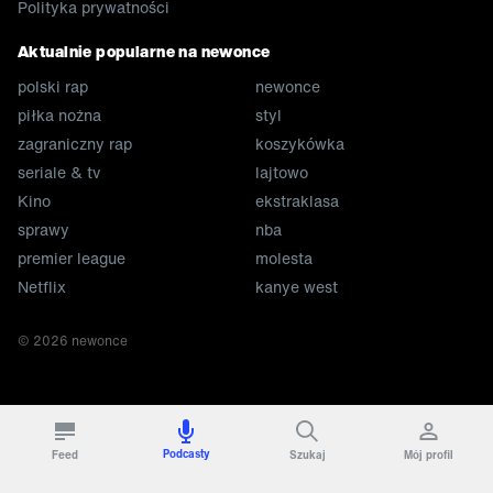
Polityka prywatności
Aktualnie popularne na newonce
polski rap
newonce
piłka nożna
styl
zagraniczny rap
koszykówka
seriale & tv
lajtowo
Kino
ekstraklasa
sprawy
nba
premier league
molesta
Netflix
kanye west
©
2026
newonce
Podcasty
Feed
Szukaj
Mój profil