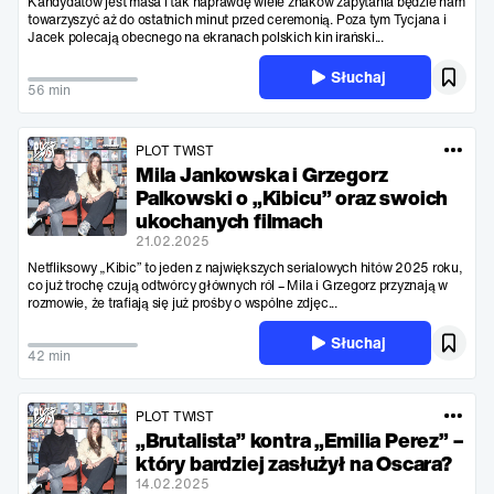
Kandydatów jest masa i tak naprawdę wiele znaków zapytania będzie nam
towarzyszyć aż do ostatnich minut przed ceremonią. Poza tym Tycjana i
Jacek polecają obecnego na ekranach polskich kin irański...
Słuchaj
56 min
PLOT TWIST
Mila Jankowska i Grzegorz
Palkowski o „Kibicu” oraz swoich
ukochanych filmach
21.02.2025
Netfliksowy „Kibic” to jeden z największych serialowych hitów 2025 roku,
co już trochę czują odtwórcy głównych ról – Mila i Grzegorz przyznają w
rozmowie, że trafiają się już prośby o wspólne zdjęc...
Słuchaj
42 min
PLOT TWIST
„Brutalista” kontra „Emilia Perez” –
który bardziej zasłużył na Oscara?
14.02.2025