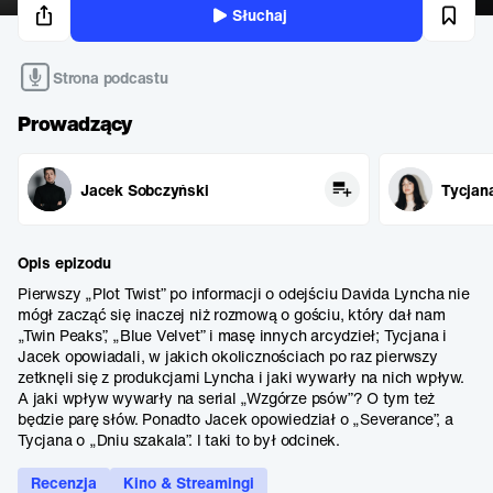
Słuchaj
Strona podcastu
Prowadzący
Jacek Sobczyński
Tycjan
Opis epizodu
Pierwszy „Plot Twist” po informacji o odejściu Davida Lyncha nie
mógł zacząć się inaczej niż rozmową o gościu, który dał nam
„Twin Peaks”, „Blue Velvet” i masę innych arcydzieł; Tycjana i
Jacek opowiadali, w jakich okolicznościach po raz pierwszy
zetknęli się z produkcjami Lyncha i jaki wywarły na nich wpływ.
A jaki wpływ wywarły na serial „Wzgórze psów”? O tym też
będzie parę słów. Ponadto Jacek opowiedział o „Severance”, a
Tycjana o „Dniu szakala”. I taki to był odcinek.
Recenzja
Kino & Streamingi