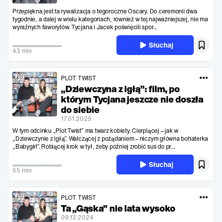
Przepiękna jest ta rywalizacja o tegoroczne Oscary. Do ceremonii dwa
tygodnie, a dalej w wielu kategoriach, również w tej najważniejszej, nie ma
wyraźnych faworytów. Tycjana i Jacek poświęcili spor...
Słuchaj
43 min
PLOT TWIST
„Dziewczyna z igłą”: film, po
którym Tycjana jeszcze nie doszła
do siebie
17.01.2025
W tym odcinku „Plot Twist” ma twarz kobiety. Cierpiącej – jak w
„Dziewczynie z igłą”. Walczącej z pożądaniem – niczym główna bohaterka
„Babygirl”. Robiącej krok w tył, żeby później zrobić sus do pr...
Słuchaj
55 min
PLOT TWIST
Ta „Gąska” nie lata wysoko
09.12.2024