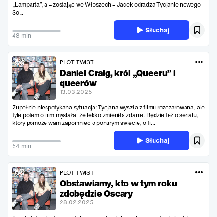
„Lamparta”, a – zostając we Włoszech – Jacek odradza Tycjanie nowego
So...
Słuchaj
48 min
PLOT TWIST
Daniel Craig, król „Queeru” i
queerów
13.03.2025
Zupełnie niespotykana sytuacja: Tycjana wyszła z filmu rozczarowana, ale
tyle potem o nim myślała, że lekko zmieniła zdanie. Będzie też o serialu,
który pomoże wam zapomnieć o ponurym świecie, o fi...
Słuchaj
54 min
PLOT TWIST
Obstawiamy, kto w tym roku
zdobędzie Oscary
28.02.2025