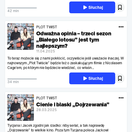
Słuchaj
42 min
PLOT TWIST
Odważna opinia – trzeci sezon
„Białego lotosu” jest tym
najlepszym?
11.04.2025
To teraz możecie się z nami pokłócić, oczywiście jeśli uważacie inaczej. W
najnowszym „Plot Twiście” będzie też o zaskakującym filmie z Nicolasem
Cage’em, po którym nie będziecie wiedzieć, co właśn...
Słuchaj
34 min
PLOT TWIST
Cienie i blaski „Dojrzewania”
28.03.2025
Tycjana i Jacek zgodni jak rzadko: niby serial, a tak naprawdę
„Dojrzewanie” to wielkie kino. Poza tym Tycjana poleca Jackowi