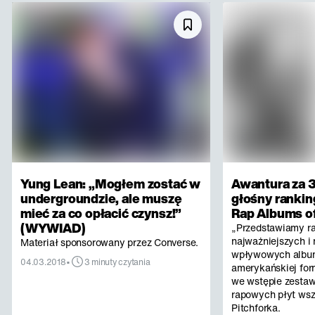
Yung Lean: „Mogłem zostać w
Awantura za 3
undergroundzie, ale muszę
głośny rankin
mieć za co opłacić czynsz!”
Rap Albums of
(WYWIAD)
„Przedstawiamy r
najważniejszych i 
Materiał sponsorowany przez Converse.
wpływowych albu
•
04.03.2018
3 minuty czytania
amerykańskiej for
we wstępie zestaw
rapowych płyt ws
Pitchforka.