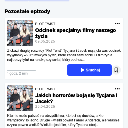
Pozostałe epizody
PLOT TWIST
Odcinek specjalny: filmy naszego
życia
09.05.2025
Z okazji drugiej rocznicy “Plot Twist” Tycjana i Jacek mają dla was odcinek
wyjątkowy – 20 filmowych pytań, które zadali sami sobie. O film życia.
najlepszy tytuł na randkę czy serial, który podnos...
Słuchaj
1 godz. 2 min
PLOT TWIST
Jakich horrorów boją się Tycjana i
Jacek?
25.04.2025
Kto nie może patrzeć na obrzydlistwa, kto boi się duchów, a kto
wampirów? To jedno. Drugie – wielki powrót Pameli Anderson, ale właśnie,
czy na pewno wielki? Wielki to jest film, który Tycjana obej...