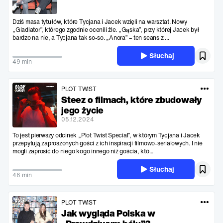
Dziś masa tytułów, które Tycjana i Jacek wzięli na warsztat. Nowy
„Gladiator”, którego zgodnie ocenili źle. „Gąska”, przy której Jacek był
bardzo na nie, a Tycjana tak so-so. „Anora” – ten seans z ...
Słuchaj
49 min
PLOT TWIST
Steez o filmach, które zbudowały
jego życie
05.12.2024
To jest pierwszy odcinek „Plot Twist Special”, w którym Tycjana i Jacek
przepytują zaproszonych gości z ich inspiracji filmowo-serialowych. I nie
mogli zaprosić do niego kogo innego niż gościa, któ...
Słuchaj
46 min
PLOT TWIST
Jak wygląda Polska w