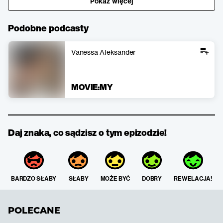
Pokaż więcej
Podobne podcasty
Vanessa Aleksander
MOVIE:MY
Daj znaka, co sądzisz o tym epizodzie!
BARDZO SŁABY
SŁABY
MOŻE BYĆ
DOBRY
REWELACJA!
POLECANE