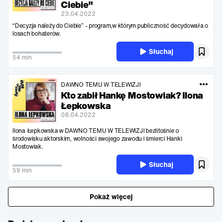
Ciebie"
23.04.2022
“Decyzja należy do Ciebie” - program,w którym publiczność decydowała o
losach bohaterów.
Słuchaj
54 min
DAWNO TEMU W TELEWIZJI
Kto zabił Hankę Mostowiak? Ilona
Łepkowska
08.04.2022
Ilona Łepkowska w DAWNO TEMU W TELEWIZJI bezlitośnie o
środowisku aktorskim, wolności swojego zawodu i śmierci Hanki
Mostowiak.
Słuchaj
59 min
Pokaż więcej