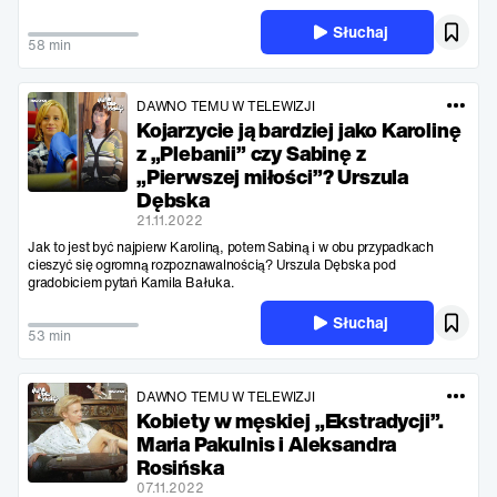
Słuchaj
58 min
DAWNO TEMU W TELEWIZJI
Kojarzycie ją bardziej jako Karolinę
z „Plebanii” czy Sabinę z
„Pierwszej miłości”? Urszula
Dębska
21.11.2022
Jak to jest być najpierw Karoliną, potem Sabiną i w obu przypadkach
cieszyć się ogromną rozpoznawalnością? Urszula Dębska pod
gradobiciem pytań Kamila Bałuka.
Słuchaj
53 min
DAWNO TEMU W TELEWIZJI
Kobiety w męskiej „Ekstradycji”.
Maria Pakulnis i Aleksandra
Rosińska
07.11.2022