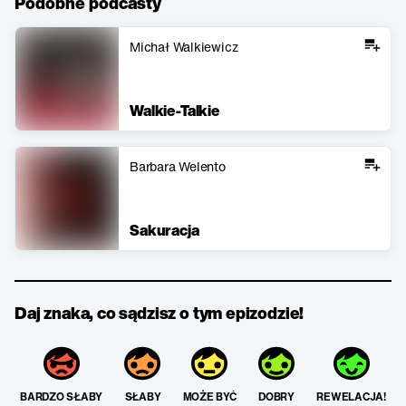
Podobne podcasty
Michał Walkiewicz
Walkie-Talkie
Barbara Welento
Sakuracja
Daj znaka, co sądzisz o tym epizodzie!
BARDZO SŁABY
SŁABY
MOŻE BYĆ
DOBRY
REWELACJA!