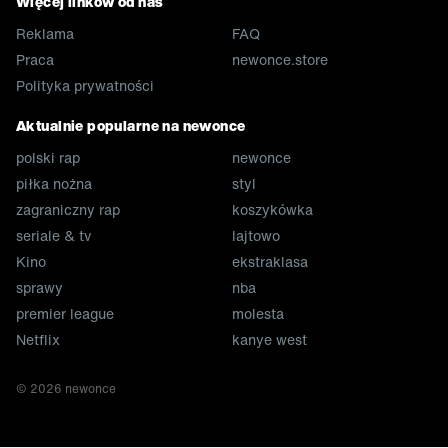
Więcej linków od nas
Reklama
FAQ
Praca
newonce.store
Polityka prywatności
Aktualnie popularne na newonce
polski rap
newonce
piłka nożna
styl
zagraniczny rap
koszykówka
seriale & tv
lajtowo
Kino
ekstraklasa
sprawy
nba
premier league
molesta
Netflix
kanye west
©
2026
newonce