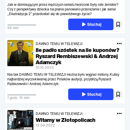
Jak w dominującym przez mężczyzn serialu tworzone były role żeńskie?
Czy z perspektywy dziecka na planie panowało przerażenie i jak serial
„Ekatradycja 2” przedostał się do prawdziwego życia?
Słuchaj
56 min
DAWNO TEMU W TELEWIZJI
Ile padło szóstek na ile kuponów?
Ryszard Rembiszewski & Andrzej
Adamczyk
10.10.2022
Nie tak DAWNO TEMU W TELEWIZJI można było wygrać miliony. Kulisy
najbardziej wyczekiwanej przez Polaków audycji, przybliżą Ryszard
Rębiszewski i Andrzej Adamczyk.
Słuchaj
1 godz. 10 min
DAWNO TEMU W TELEWIZJI
Witamy w Złotopolicach
12.09.2022