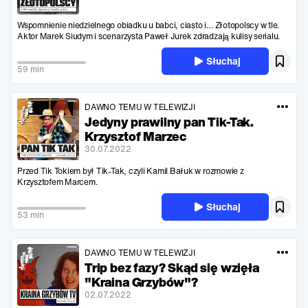
Wspomnienie niedzielnego obiadku u babci, ciasto i… Złotopolscy w tle.
Aktor Marek Siudym i scenarzysta Paweł Jurek zdradzają kulisy serialu.
Słuchaj
59 min
DAWNO TEMU W TELEWIZJI
Jedyny prawilny pan Tik-Tak.
Krzysztof Marzec
30.07.2022
Przed Tik Tokiem był Tik-Tak, czyli Kamil Bałuk w rozmowie z
Krzysztofem Marcem.
Słuchaj
53 min
DAWNO TEMU W TELEWIZJI
Trip bez fazy? Skąd się wzięła
"Kraina Grzybów"?
02.07.2022