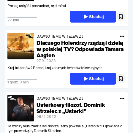
Proszę usiąść i posłuchać, sąd mówi.
Słuchaj
27 min
DAWNO TEMU W TELEWIZJI
Dlaczego Holendrzy rządzą i dzielą
w polskiej TV? Odpowiada Tamara
Aagten
27.01.2023
Kraj tulipanów? Raczej kraj zdolnych twórców telewizyjnych.
Słuchaj
1 godz. 0 min
DAWNO TEMU W TELEWIZJI
Usterkowy filozof. Dominik
Strzelec z „Usterki”
06.12.2022
Ile rzeczy musi zadziałać dobrze, żeby powstała „Usterka”? Opowiada o
tym prowadzący Dominik Strzelec.