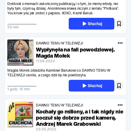
Doktorat o memach zakończony publikacją i o tym, że memy wtedy, nie
były tym, czym są dzisiaj. Anonimowa sława niczym z serialu “Plotkara”.
You know you jak zrobić z papieru. XOXO, Kamil Bałuk.
Słuchaj
59 min
DAWNO TEMU W TELEWIZJI
Wypłynęła na fali powodziowej.
Magda Mołek
17.06.2022
Magda Mołek zdradziła Kamilowi Bałukowi co DAWNO TEMU W
TELEWIZJI ceniła, a czego dziś by nie powtórzyła.
Słuchaj
1 godz. 10 min
DAWNO TEMU W TELEWIZJI
Kochały go miliony, a i tak nigdy nie
poczuł się dobrze przed kamerą.
Andrzej Marek Grabowski
23.05.2022