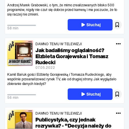
Andrzej Marek Grabowski, o tym, że mimo zrealizowanych blisko 500
programów, nigdy nie czuł się dobrze przed kamerą i ma poczucie, że to
się raczej nie zmieni.
Słuchaj
58 min
DAWNO TEMU W TELEWIZJI
Jak badaliśmy oglądalność?
Elzbieta Gorajewska i Tomasz
Rudecki
07.05.2022
Kamil Bałuk gości Elżbietę Gorajewską i Tomasza Rudeckiego, aby
wspólnie przeanalizować rynek TV, ale od drugiej strony. Jak wyglądało
zbieranie danych kiedyś?
Słuchaj
56 min
DAWNO TEMU W TELEWIZJI
Publicystyka, czy jednak
rozrywka? - "Decyzja należy do