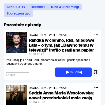
Seriale & Tv
Rozmowa
Kino & Streamingi
Społeczeństwo
Pozostałe epizody
DAWNO TEMU W TELEWIZJI
Randka w ciemno, Idol, Miodowe
Lata – o tym, jak „Dawno temu w
telewizji” trafiło z radia na papier
04.10.2023
Posłuchaj, jak Kamil Bałuk wspomina dziesiątki godzin spędzone z
legendami srebrnego ekranu
Słuchaj
45 min
DAWNO TEMU W TELEWIZJI
Sędzia Anna Maria Wesołowska:
nawet przedszkolaki mnie znają
09.04.2023