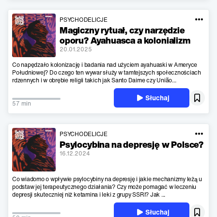
PSYCHODELICJE
Magiczny rytuał, czy narzędzie
oporu? Ayahuasca a kolonializm
20.01.2025
Co napędzało kolonizację i badania nad użyciem ayahuaski w Ameryce
Południowej? Do czego ten wywar służy w tamtejszych społecznościach
rdzennych i w obrębie religii takich jak Santo Daime czy União...
Słuchaj
57 min
PSYCHODELICJE
Psylocybina na depresję w Polsce?
16.12.2024
Co wiadomo o wpływie psylocybiny na depresję i jakie mechanizmy leżą u
podstaw jej terapeutycznego działania? Czy może pomagać w leczeniu
depresji skuteczniej niż ketamina i leki z grupy SSRI? Jak ...
Słuchaj