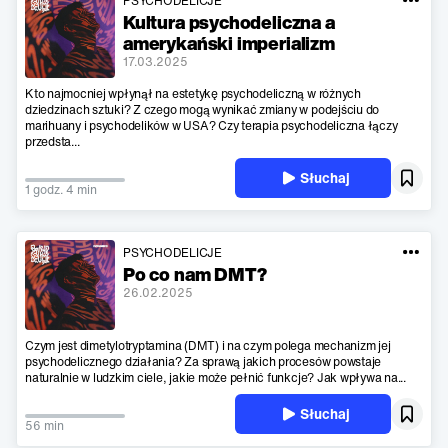
PSYCHODELICJE
Kultura psychodeliczna a
amerykański imperializm
17.03.2025
Kto najmocniej wpłynął na estetykę psychodeliczną w różnych
dziedzinach sztuki? Z czego mogą wynikać zmiany w podejściu do
marihuany i psychodelików w USA? Czy terapia psychodeliczna łączy
przedsta...
Słuchaj
1 godz. 4 min
PSYCHODELICJE
Po co nam DMT?
26.02.2025
Czym jest dimetylotryptamina (DMT) i na czym polega mechanizm jej
psychodelicznego działania? Za sprawą jakich procesów powstaje
naturalnie w ludzkim ciele, jakie może pełnić funkcje? Jak wpływa na...
Słuchaj
56 min