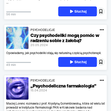
...
Słuchaj
56 min
PSYCHODELICJE
Czy psychodeliki mogą pomóc w
radzeniu sobie z żałobą?
20.05.2024
Opowiadamy, jak psychodeliki stają się naturalną częścią psychoterapii.
Słuchaj
49 min
PSYCHODELICJE
„Psychodeliczna farmakologia”
15.04.2024
Maciej Lorenc rozmawia z prof. Krystyną Gołembiowską, która od wielu lat
prowadzi w Instytucie Farmakologii PAN w Krakowie badania nad