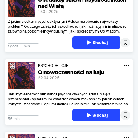
nad Wisłą
19.05.2025
Z jakimi środkami psychoaktywnymi Polska ma obecnie największy
problem? Od czego zależy ich szkodliwość i jak można ją minimalizować –
zarówno na poziomie indywidualnym, jak i społecznym? Co wiadom...
Słuchaj
1 godz. 5 min
PSYCHODELICJE
O nowoczesności na haju
22.04.2025
Jak użycie różnych substancji psychoaktywnych splatało się z
przemianami kapitalizmu w ostatnich dwóch wiekach? W jakich celach
korzystał z haszyszu i opium Charles Baudelaire? Jak metamfetamina na...
Słuchaj
55 min