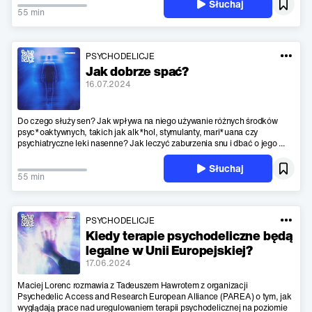
Słuchaj
55 min
PSYCHODELICJE
Jak dobrze spać?
16.07.2024
Do czego służy sen? Jak wpływa na niego używanie różnych środków
psyc*oaktywnych, takich jak alk*hol, stymulanty, mari*uana czy
psychiatryczne leki nasenne? Jak leczyć zaburzenia snu i dbać o jego ...
Słuchaj
55 min
PSYCHODELICJE
Kiedy terapie psychodeliczne będą
legalne w Unii Europejskiej?
17.06.2024
Maciej Lorenc rozmawia z Tadeuszem Hawrotem z organizacji
Psychedelic Access and Research European Alliance (PAREA) o tym, jak
wyglądają prace nad uregulowaniem terapii psychodelicznej na poziomie