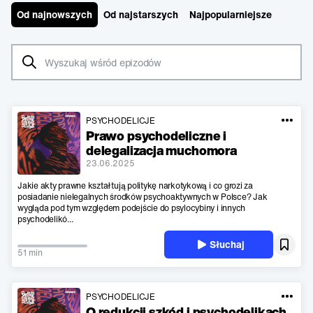
Od najnowszych
Od najstarszych
Najpopularniejsze
PSYCHODELICJE
Prawo psychodeliczne i
delegalizacja muchomora
23.06.2025
Jakie akty prawne kształtują politykę narkotykową i co grozi za
posiadanie nielegalnych środków psychoaktywnych w Polsce? Jak
wygląda pod tym względem podejście do psylocybiny i innych
psychodelikó...
Słuchaj
51 min
PSYCHODELICJE
O redukcji szkód i psychodelikach