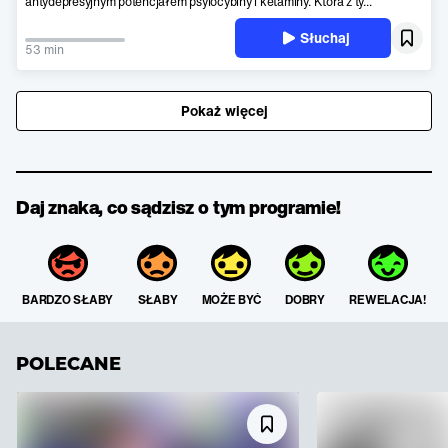
antydepresyjnym potencjałem psylocybiny i ketaminy. Która z ty...
Słuchaj
53 min
Pokaż więcej
Daj znaka, co sądzisz o tym programie!
BARDZO SŁABY
SŁABY
MOŻE BYĆ
DOBRY
REWELACJA!
POLECANE