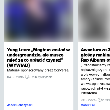
Yung Lean: „Mogłem zostać w
Awantura za 3
undergroundzie, ale muszę
głośny rankin
mieć za co opłacić czynsz!”
Rap Albums of
(WYWIAD)
„Przedstawiamy r
najważniejszych i 
Materiał sponsorowany przez Converse.
wpływowych albu
•
04.03.2018
3 minuty czytania
amerykańskiej for
we wstępie zestaw
rapowych płyt ws
Pitchforka.
•
01.10.2025
2 min
Jacek Sobczyński
Marek Fall