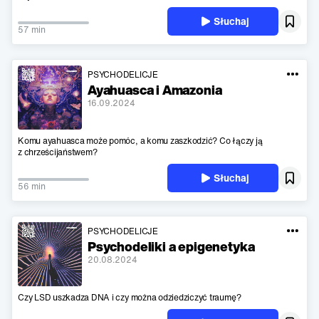
Słuchaj
57 min
PSYCHODELICJE
Ayahuasca i Amazonia
16.09.2024
Komu ayahuasca może pomóc, a komu zaszkodzić? Co łączy ją
z chrześcijaństwem?
Słuchaj
56 min
PSYCHODELICJE
Psychodeliki a epigenetyka
20.08.2024
Czy LSD uszkadza DNA i czy można odziedziczyć traumę?