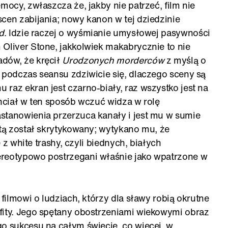
mocy, zwłaszcza że, jakby nie patrzeć, film nie
cen zabijania; nowy kanon w tej dziedzinie
d
. Idzie raczej o wyśmianie umysłowej pasywności
 Oliver Stone, jakkolwiek makabrycznie to nie
adów, że kręcił
Urodzonych morderców
z myślą o
 podczas seansu zdziwicie się, dlaczego sceny są
raz ekran jest czarno-biały, raz wszystko jest na
chciał w ten sposób wczuć widza w rolę
stanowienia przerzuca kanały i jest mu w sumie
ztą został skrytykowany; wytykano mu, że
ę z white trashy, czyli biednych, białych
ereotypowo postrzegani właśnie jako wpatrzone w
 filmowi o ludziach, którzy dla sławy robią okrutne
fity. Jego spętany obostrzeniami wiekowymi obraz
go sukcesu na całym świecie, co więcej, w