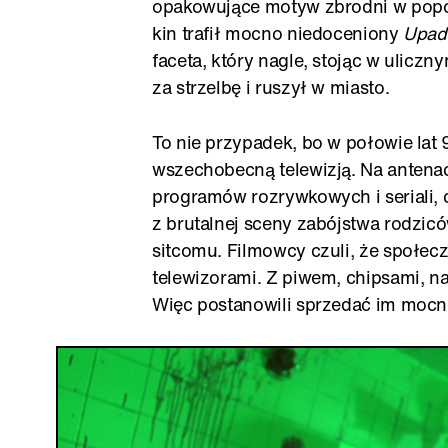
opakowujące motyw zbrodni w popow
kin trafił mocno niedoceniony
Upad
faceta, który nagle, stojąc w ulicz
za strzelbę i ruszył w miasto.
To nie przypadek, bo w połowie lat
wszechobecną telewizją. Na antenac
programów rozrywkowych i seriali, c
z brutalnej sceny zabójstwa rodzic
sitcomu. Filmowcy czuli, że społe
telewizorami. Z piwem, chipsami, 
Więc postanowili sprzedać im moc