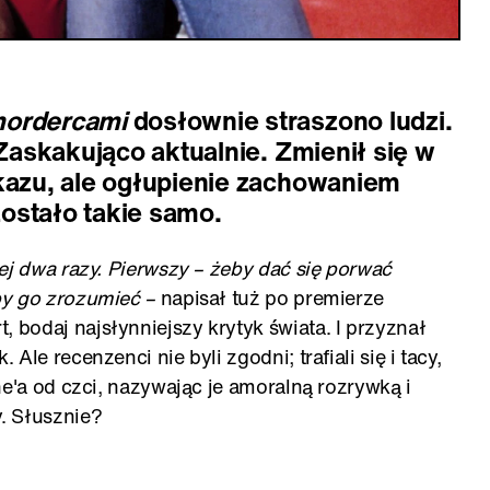
ordercami
dosłownie straszono ludzi.
 Zaskakująco aktualnie. Zmienił się w
ekazu, ale ogłupienie zachowaniem
ostało takie samo.
ej dwa razy. Pierwszy – żeby dać się porwać
by go zrozumieć –
napisał tuż po premierze
, bodaj najsłynniejszy krytyk świata. I przyznał
le recenzenci nie byli zgodni; trafiali się i tacy,
ne'a od czci, nazywając je amoralną rozrywką i
. Słusznie?