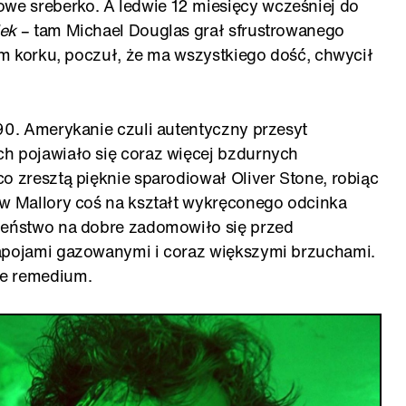
e sreberko. A ledwie 12 miesięcy wcześniej do
ek
– tam Michael Douglas grał sfrustrowanego
nym korku, poczuł, że ma wszystkiego dość, chwycił
 90. Amerykanie czuli autentyczny przesyt
h pojawiało się coraz więcej bzdurnych
o zresztą pięknie sparodiował Oliver Stone, robiąc
ów Mallory coś na kształt wykręconego odcinka
czeństwo na dobre zadomowiło się przed
napojami gazowanymi i coraz większymi brzuchami.
ne remedium.