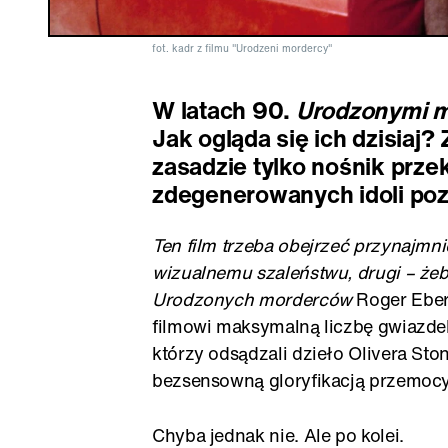
fot. kadr z filmu "Urodzeni mordercy"
W latach 90.
Urodzonymi m
Jak ogląda się ich dzisiaj?
zasadzie tylko nośnik prz
zdegenerowanych idoli poz
Ten film trzeba obejrzeć przynajmni
wizualnemu szaleństwu, drugi – że
Urodzonych morderców
Roger Ebert
filmowi maksymalną liczbę gwiazdek. A
którzy odsądzali dzieło Olivera Sto
bezsensowną gloryfikacją przemocy
Chyba jednak nie. Ale po kolei.