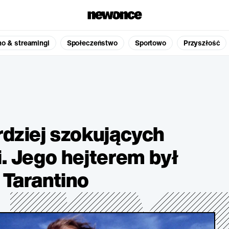
no & streamingi
Społeczeństwo
Sportowo
Przyszłość
rdziej szokujących
i. Jego hejterem był
 Tarantino