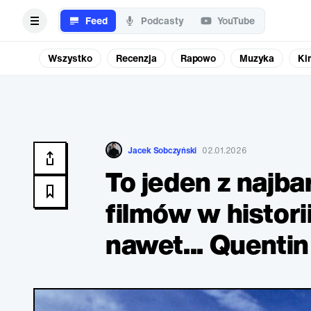
Feed
Podcasty
YouTube
Wszystko
Recenzja
Rapowo
Muzyka
Ki
Jacek Sobczyński
02.01.2026
To jeden z najba
filmów w histori
nawet... Quentin