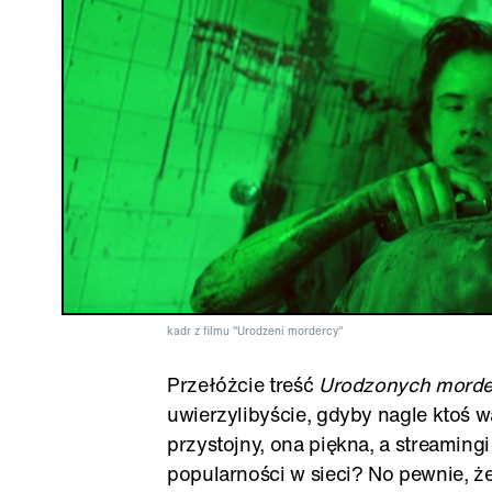
kadr z filmu "Urodzeni mordercy"
Przełóżcie treść
Urodzonych mord
uwierzylibyście, gdyby nagle ktoś w
przystojny, ona piękna, a streamingi
popularności w sieci? No pewnie, że n