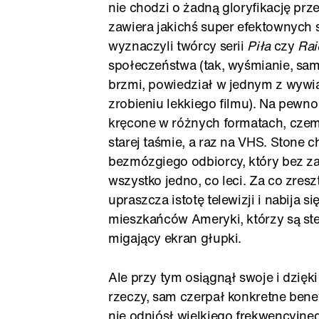
nie chodzi o żadną gloryfikację prze
zawiera jakichś super efektownych s
wyznaczyli twórcy serii
Piła
czy
Rai
społeczeństwa (tak, wyśmianie, sam
brzmi, powiedział w jednym z wywi
zrobieniu lekkiego filmu). Na pewno
kręcone w różnych formatach, czemu 
starej taśmie, a raz na VHS. Stone 
bezmózgiego odbiorcy, który bez za
wszystko jedno, co leci. Za co zres
upraszcza istotę telewizji i nabija si
mieszkańców Ameryki, którzy są st
migający ekran głupki.
Ale przy tym osiągnął swoje i dzięki
rzeczy, sam czerpał konkretne bene
nie odniósł wielkiego frekwencyjne