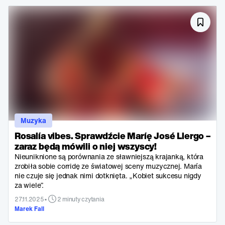
Muzyka
Rosalía vibes. Sprawdźcie Maríę José Llergo –
zaraz będą mówili o niej wszyscy!
Nieuniknione są porównania ze sławniejszą krajanką, która
zrobiła sobie corridę ze światowej sceny muzycznej. María
nie czuje się jednak nimi dotknięta. „Kobiet sukcesu nigdy
za wiele”.
•
27.11.2025
2 minuty czytania
Marek Fall