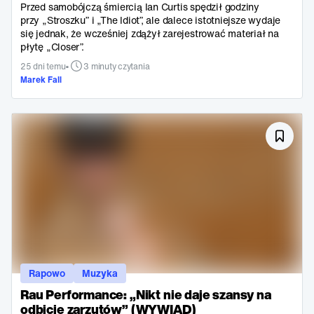
Przed samobójczą śmiercią Ian Curtis spędził godziny
przy „Stroszku” i „The Idiot”, ale dalece istotniejsze wydaje
się jednak, że wcześniej zdążył zarejestrować materiał na
płytę „Closer”.
•
25 dni temu
3 minuty czytania
Marek Fall
Rapowo
Muzyka
Rau Performance: „Nikt nie daje szansy na
odbicie zarzutów” (WYWIAD)