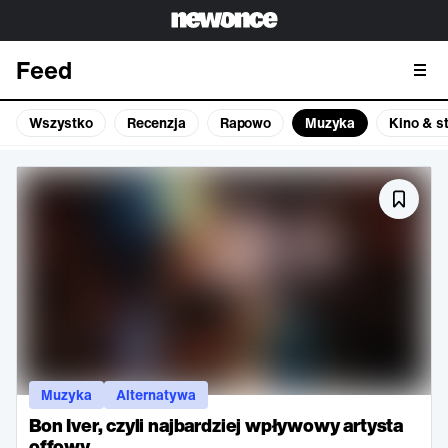
Feed
Wszystko
Recenzja
Rapowo
Muzyka
Kino & s
Muzyka
Alternatywa
Bon Iver, czyli najbardziej wpływowy artysta
offowy