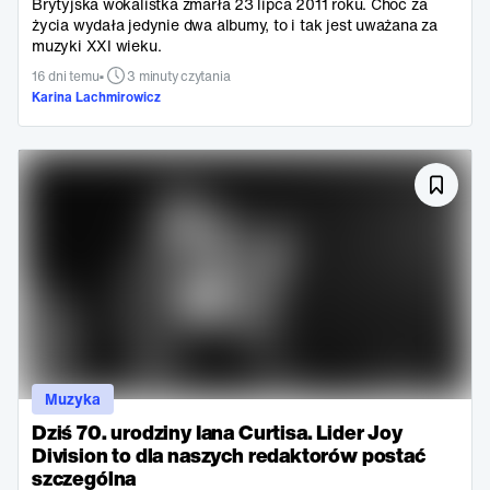
Brytyjska wokalistka zmarła 23 lipca 2011 roku. Choć za
życia wydała jedynie dwa albumy, to i tak jest uważana za
muzyki XXI wieku.
•
16 dni temu
3 minuty czytania
Karina Lachmirowicz
Muzyka
Dziś 70. urodziny Iana Curtisa. Lider Joy
Division to dla naszych redaktorów postać
szczególna