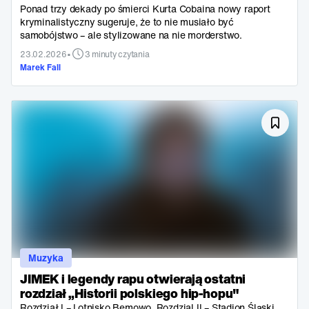
Ponad trzy dekady po śmierci Kurta Cobaina nowy raport
kryminalistyczny sugeruje, że to nie musiało być
samobójstwo – ale stylizowane na nie morderstwo.
•
23.02.2026
3 minuty czytania
Marek Fall
Muzyka
JIMEK i legendy rapu otwierają ostatni
rozdział „Historii polskiego hip-hopu"
Rozdział I – Lotnisko Bemowo. Rozdzial II – Stadion Śląski.