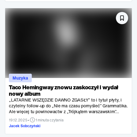
Muzyka
Taco Hemingway znowu zaskoczył i wydał
nowy album
„LATARNIE WSZĘDZIE DAWNO ZGASŁY” to i tytuł płyty, i
czytelny follow-up do „Nie ma czasu pomyśleć” Grammatika.
Ale więcej tu powinowactw z „Trójkątem warszawskim”...
•
19.12.2025
1 minuta czytania
Jacek Sobczyński