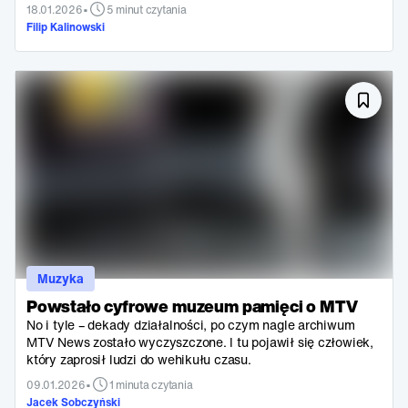
•
18.01.2026
5 minut czytania
Filip Kalinowski
Muzyka
Powstało cyfrowe muzeum pamięci o MTV
No i tyle – dekady działalności, po czym nagle archiwum
MTV News zostało wyczyszczone. I tu pojawił się człowiek,
który zaprosił ludzi do wehikułu czasu.
•
09.01.2026
1 minuta czytania
Jacek Sobczyński