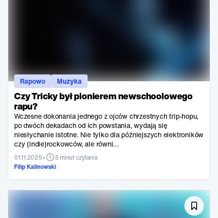
Rapowo
Muzyka
Czy Tricky był pionierem newschoolowego
rapu?
Wczesne dokonania jednego z ojców chrzestnych trip-hopu,
po dwóch dekadach od ich powstania, wydają się
niesłychanie istotne. Nie tylko dla późniejszych elektroników
czy (indie)rockowców, ale równi...
•
01.11.2025
5 minut czytania
Filip Kalinowski