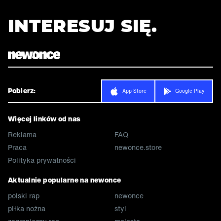
INTERESUJ SIĘ.
Pobierz:
App Store
Google Play
Więcej linków od nas
Reklama
FAQ
Praca
newonce.store
Polityka prywatności
Aktualnie popularne na newonce
polski rap
newonce
piłka nożna
styl