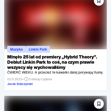
Muzyka
Linkin Park
Minęło 25 lat od premiery „Hybrid Theory”.
Debiut Linkin Park to coś, na czym prawie
wszyscy się wychowaliśmy
ĆWIERĆ WIEKU. A przecież te kawałki dalej porywają tłumy.
•
02.11.2025
3 minuty czytania
Jacek Sobczyński