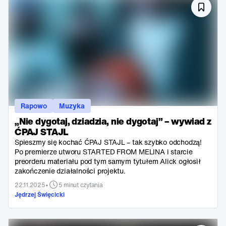
Rapowo
Muzyka
„Nie dygotaj, dziadzia, nie dygotaj” – wywiad z
ĆPAJ STAJL
Spieszmy się kochać ĆPAJ STAJL – tak szybko odchodzą!
Po premierze utworu STARTED FROM MELINA i starcie
preorderu materiału pod tym samym tytułem Alick ogłosił
zakończenie działalności projektu.
•
22.11.2025
5 minut czytania
Jędrzej Święcicki