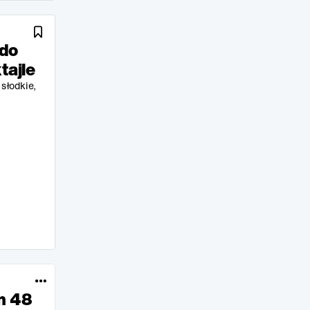
 do
tajle
słodkie,
m 48