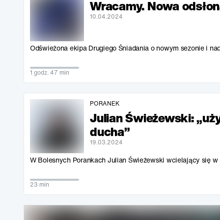
Wracamy. Nowa odsłona
10.04.2024
Odświeżona ekipa Drugiego Śniadania o nowym sezonie i na
1 godz. 47 min
PORANEK
Julian Świeżewski: „uż
ducha”
19.03.2024
W Bolesnych Porankach Julian Świeżewski wcielający się w 
23 min