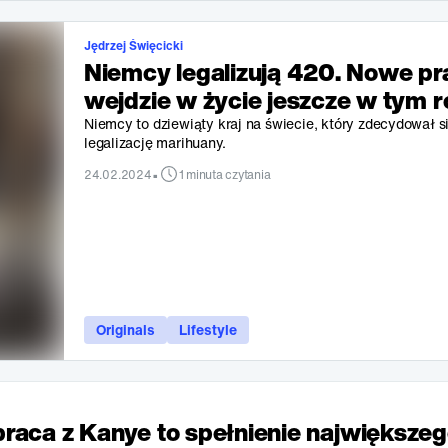
Jędrzej Święcicki
Niemcy legalizują 420. Nowe p
wejdzie w życie jeszcze w tym 
Niemcy to dziewiąty kraj na świecie, który zdecydował s
legalizację marihuany.
•
24.02.2024
1 minuta czytania
Originals
Lifestyle
raca z Kanye to spełnienie największe