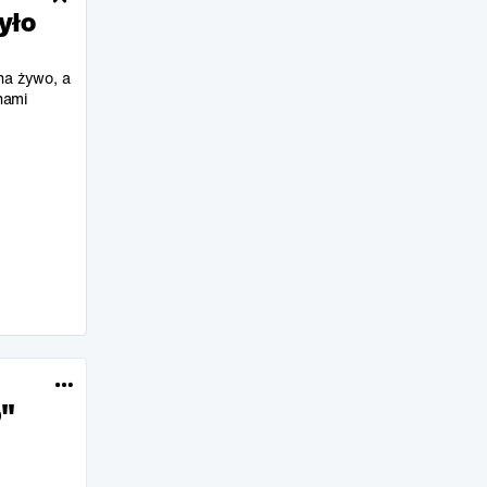
yło
na żywo, a
nami
p"