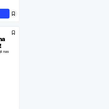
na
!
li nas