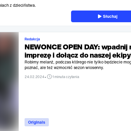
iach z dzieciństwa.
Słuchaj
Redakcja
NEWONCE OPEN DAY: wpadnij 
imprezę i dołącz do naszej ekipy
Robimy melanż, podczas którego nie tylko będziecie mog
poznać, ale też wzmocnić sezon wiosenny.
•
24.02.2024
1 minuta czytania
Originals