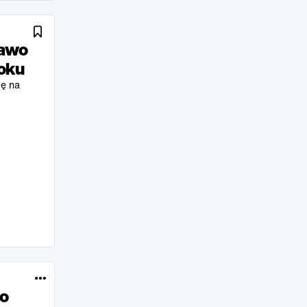
rawo
roku
ię na
go