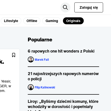
Zaloguj się
Lifestyle
Offline
Gaming
Originals
Popularne
6 rapowych one hit wonders z Polski
k.
Marek Fall
21 najostrzejszych rapowych numerów
o policji
Yessir,
GGER, w
Filip Kalinowski
tem.
Liroy: „Byliśmy dziećmi komuny, które
wchodziły w dorosłość i popełniały