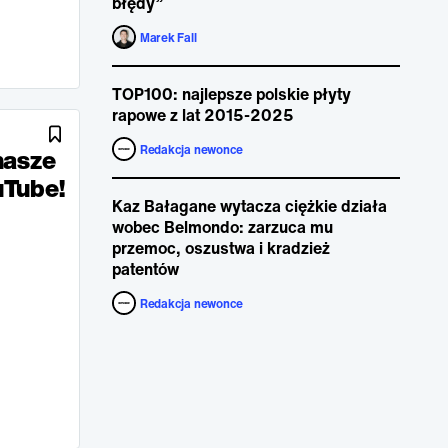
błędy”
Marek Fall
TOP100: najlepsze polskie płyty
rapowe z lat 2015-2025
Redakcja newonce
nasze
uTube!
Kaz Bałagane wytacza ciężkie działa
wobec Belmondo: zarzuca mu
przemoc, oszustwa i kradzież
patentów
Redakcja newonce