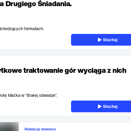
 Drugiego Śniadania.
dchodzących formatach.
Słuchaj
ytkowe traktowanie gór wyciąga z nich
rolę Maćka w “Białej odwadze”.
Słuchaj
Redakcja newonce