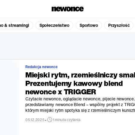
no & streamingi
Społeczeństwo
Sportowo
Przyszłość
Redakcja newonce
Miejski rytm, rzemieślniczy sma
Prezentujemy kawowy blend
newonce x TRIGGER
Czytacie newonce, oglądacie newonce, pijecie newonce. 
przedstawiamy newonce Blend – wspólny projekt z TRI
którym miejski rytm spotyka się z rzemieślniczym kunsz
•
05.12.2025
1 minuta czytania