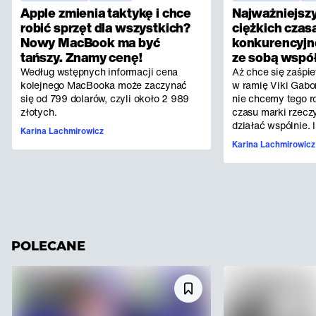
Apple zmienia taktykę i chce
Najważniejsz
robić sprzęt dla wszystkich?
ciężkich czas
Nowy MacBook ma być
konkurencyjne
tańszy. Znamy cenę!
ze sobą wspó
Według wstępnych informacji cena
Aż chce się zaśpi
kolejnego MacBooka może zaczynać
w ramię Viki Gabor
się od 799 dolarów, czyli około 2 989
nie chcemy tego ro
złotych.
czasu marki rzecz
działać wspólnie. I
Karina Lachmirowicz
Karina Lachmirowicz
POLECANE