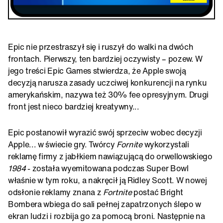
Epic nie przestraszył się i ruszył do walki na dwóch
frontach. Pierwszy, ten bardziej oczywisty – pozew. W
jego treści Epic Games stwierdza, że Apple swoją
decyzją narusza zasady uczciwej konkurencji na rynku
amerykańskim, nazywa też 30% fee opresyjnym. Drugi
front jest nieco bardziej kreatywny...
Epic postanowił wyrazić swój sprzeciw wobec decyzji
Apple... w świecie gry. Twórcy
Fornite
wykorzystali
reklamę firmy z jabłkiem nawiązującą do orwellowskiego
1984
- została wyemitowana podczas Super Bowl
właśnie w tym roku, a nakręcił ją Ridley Scott. W nowej
odsłonie reklamy znana z
Fortnite
postać Bright
Bombera wbiega do sali pełnej zapatrzonych ślepo w
ekran ludzi i rozbija go za pomocą broni. Następnie na