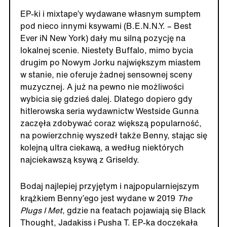
EP-ki i mixtape’y wydawane własnym sumptem
pod nieco innymi ksywami (B.E.N.N.Y. – Best
Ever iN New York) dały mu silną pozycję na
lokalnej scenie. Niestety Buffalo, mimo bycia
drugim po Nowym Jorku największym miastem
w stanie, nie oferuje żadnej sensownej sceny
muzycznej. A już na pewno nie możliwości
wybicia się gdzieś dalej. Dlatego dopiero gdy
hitlerowska seria wydawnictw Westside Gunna
zaczęła zdobywać coraz większą popularność,
na powierzchnię wyszedł także Benny, stając się
kolejną ultra ciekawą, a według niektórych
najciekawszą ksywą z Griseldy.
Bodaj najlepiej przyjętym i najpopularniejszym
krążkiem Benny’ego jest wydane w 2019
The
Plugs I Met
, gdzie na featach pojawiają się Black
Thought, Jadakiss i Pusha T. EP-ka doczekała