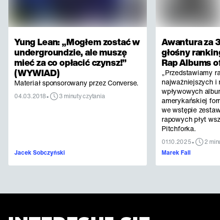
Yung Lean: „Mogłem zostać w
Awantura za 3
undergroundzie, ale muszę
głośny rankin
mieć za co opłacić czynsz!”
Rap Albums of
(WYWIAD)
„Przedstawiamy r
najważniejszych i 
Materiał sponsorowany przez Converse.
wpływowych albu
•
04.03.2018
3 minuty czytania
amerykańskiej for
we wstępie zestaw
rapowych płyt ws
Pitchforka.
•
01.10.2025
2 min
Jacek Sobczyński
Marek Fall