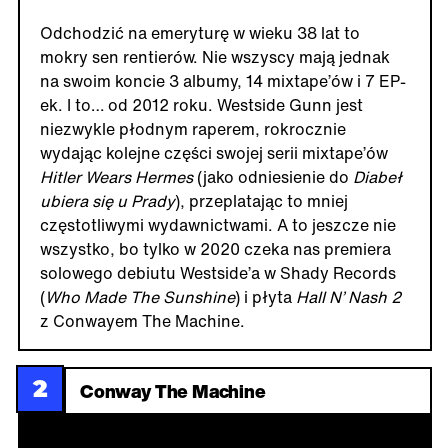
Odchodzić na emeryturę w wieku 38 lat to
mokry sen rentierów. Nie wszyscy mają jednak
na swoim koncie 3 albumy, 14 mixtape’ów i 7 EP-
ek. I to… od 2012 roku. Westside Gunn jest
niezwykle płodnym raperem, rokrocznie
wydając kolejne części swojej serii mixtape’ów
Hitler Wears Hermes
(jako odniesienie do
Diabeł
ubiera się u Prady
), przeplatając to mniej
częstotliwymi wydawnictwami. A to jeszcze nie
wszystko, bo tylko w 2020 czeka nas premiera
solowego debiutu Westside’a w Shady Records
(
Who Made The Sunshine
) i płyta
Hall N’ Nash 2
z Conwayem The Machine.
2
Conway The Machine