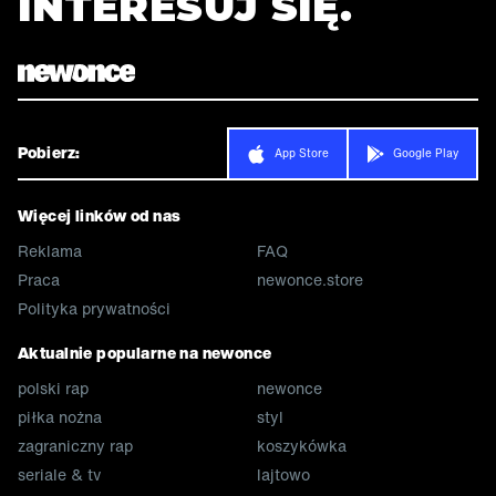
INTERESUJ SIĘ.
Pobierz:
App Store
Google Play
Więcej linków od nas
Reklama
FAQ
Praca
newonce.store
Polityka prywatności
Aktualnie popularne na newonce
polski rap
newonce
piłka nożna
styl
zagraniczny rap
koszykówka
seriale & tv
lajtowo