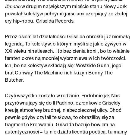
Illmatic
w drugim największym mieście stanu Nowy Jork
powstał kolektyw pełnymi garściami czerpiący ze złotej
ery hip-hopu. Griselda Records.
Przez osiem lat działalności Griselda obrosła już niemałą
legendą. To kolektyw, o którym myśli się jak o żywych w
XXI wieku ninetiesach. I to bez cienia ironii, bo to właśnie
tamten okres najmocniej wybrzmiewa w ich twórczości.
Ich, bo na kolektyw składają się: Westside Gunn, jego
brat Conway The Machine i ich kuzyn Benny The
Butcher.
Czyli wszystko zostało w rodzinie. Podobnie jak Nas
przyrównujący się do Il Padrino, członkowie Griseldy
kreują atmosferę brudnej, niebezpiecznej ulicy. Choć
pewnie gdyby czytali te słowa, to obraziliby się za
fragment o kreowaniu. Griselda bazuje bowiem na
autentyczności – tu nie działa licentia poetica, tu mamy