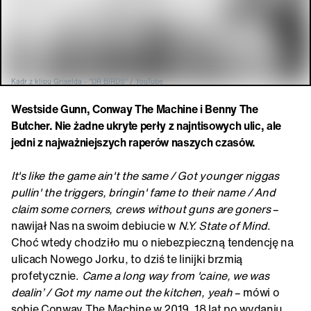
Kadr z klipu Griselda - "DR BIRDS" / YouTube
Westside Gunn, Conway The Machine i Benny The
Butcher. Nie żadne ukryte perły z najntisowych ulic, ale
jedni z najważniejszych raperów naszych czasów.
It's like the game ain't the same / Got younger niggas
pullin' the triggers, bringin' fame to their name / And
claim some corners, crews without guns are goners
–
nawijał Nas na swoim debiucie w
N.Y. State of Mind
.
Choć wtedy chodziło mu o niebezpieczną tendencję na
ulicach Nowego Jorku, to dziś te linijki brzmią
profetycznie.
Came a long way from 'caine, we was
dealin’ / Got my name out the kitchen, yeah
– mówi o
sobie Conway The Machine w 2019. 18 lat po wydaniu