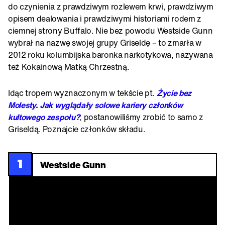
do czynienia z prawdziwym rozlewem krwi, prawdziwym
opisem dealowania i prawdziwymi historiami rodem z
ciemnej strony Buffalo. Nie bez powodu Westside Gunn
wybrał na nazwę swojej grupy Griseldę – to zmarła w
2012 roku kolumbijska baronka narkotykowa, nazywana
też Kokainową Matką Chrzestną.
Idąc tropem wyznaczonym w tekście pt.
Życie bez
Molesty. Jak wyglądały solowe kariery członków
kultowego zespołu?
, postanowiliśmy zrobić to samo z
Griseldą. Poznajcie członków składu.
1
Westside Gunn