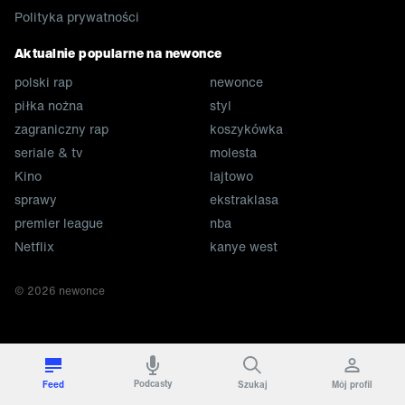
Polityka prywatności
Aktualnie popularne na newonce
polski rap
newonce
piłka nożna
styl
zagraniczny rap
koszykówka
seriale & tv
molesta
Kino
lajtowo
sprawy
ekstraklasa
premier league
nba
Netflix
kanye west
©
2026
newonce
Podcasty
Feed
Szukaj
Mój profil