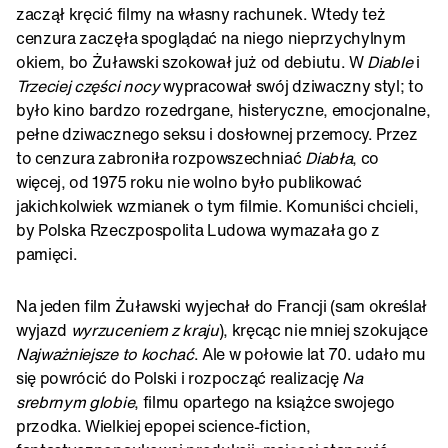
zaczął kręcić filmy na własny rachunek. Wtedy też
cenzura zaczęła spoglądać na niego nieprzychylnym
okiem, bo Żuławski szokował już od debiutu. W
Diable
i
Trzeciej części nocy
wypracował swój dziwaczny styl; to
było kino bardzo rozedrgane, histeryczne, emocjonalne,
pełne dziwacznego seksu i dosłownej przemocy. Przez
to cenzura zabroniła rozpowszechniać
Diabła
, co
więcej, od 1975 roku nie wolno było publikować
jakichkolwiek wzmianek o tym filmie. Komuniści chcieli,
by Polska Rzeczpospolita Ludowa wymazała go z
pamięci.
Na jeden film Żuławski wyjechał do Francji (sam określał
wyjazd
wyrzuceniem z kraju
), kręcąc nie mniej szokujące
Najważniejsze to kochać
. Ale w połowie lat 70. udało mu
się powrócić do Polski i rozpocząć realizację
Na
srebrnym globie
, filmu opartego na książce swojego
przodka. Wielkiej epopei science-fiction,