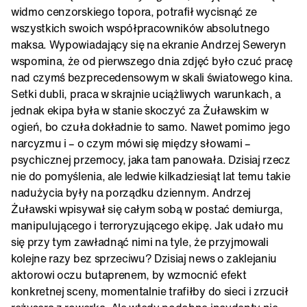
widmo cenzorskiego topora, potrafił wycisnąć ze
wszystkich swoich współpracowników absolutnego
maksa. Wypowiadający się na ekranie Andrzej Seweryn
wspomina, że od pierwszego dnia zdjęć było czuć pracę
nad czymś bezprecedensowym w skali światowego kina.
Setki dubli, praca w skrajnie uciążliwych warunkach, a
jednak ekipa była w stanie skoczyć za Żuławskim w
ogień, bo czuła dokładnie to samo. Nawet pomimo jego
narcyzmu i – o czym mówi się między słowami –
psychicznej przemocy, jaka tam panowała. Dzisiaj rzecz
nie do pomyślenia, ale ledwie kilkadziesiąt lat temu takie
nadużycia były na porządku dziennym. Andrzej
Żuławski wpisywał się całym sobą w postać demiurga,
manipulującego i terroryzującego ekipę. Jak udało mu
się przy tym zawładnąć nimi na tyle, że przyjmowali
kolejne razy bez sprzeciwu? Dzisiaj news o zaklejaniu
aktorowi oczu butaprenem, by wzmocnić efekt
konkretnej sceny, momentalnie trafiłby do sieci i zrzucił