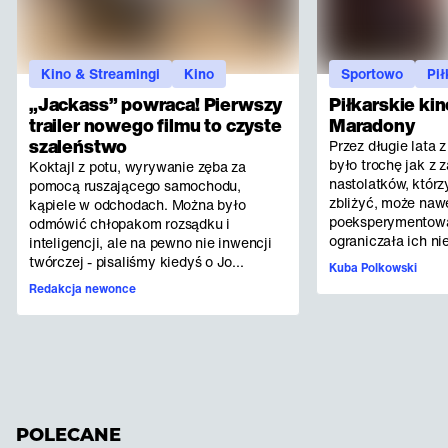
Kino & Streamingi
Kino
Sportowo
Pi
„Jackass” powraca! Pierwszy
Piłkarskie ki
trailer nowego filmu to czyste
Maradony
szaleństwo
Przez długie lata z
było trochę jak z 
Koktajl z potu, wyrywanie zęba za
nastolatków, którzy
pomocą ruszającego samochodu,
zbliżyć, może naw
kąpiele w odchodach. Można było
poeksperymentować
odmówić chłopakom rozsądku i
ograniczała ich nie
inteligencji, ale na pewno nie inwencji
twórczej - pisaliśmy kiedyś o Jo...
Kuba Polkowski
Redakcja newonce
POLECANE