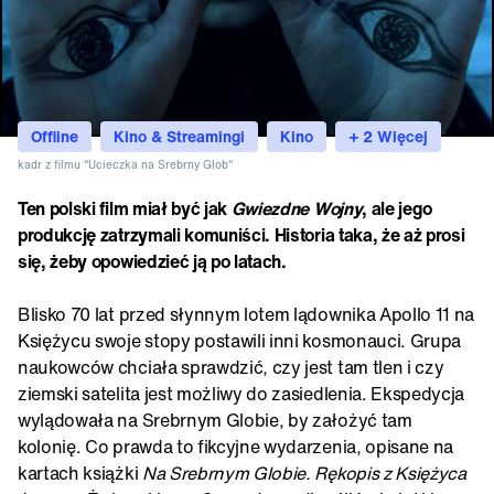
Offline
Kino & Streamingi
Kino
+ 2 Więcej
kadr z filmu "Ucieczka na Srebrny Glob"
Ten polski film miał być jak
Gwiezdne Wojny
, ale jego
produkcję zatrzymali komuniści. Historia taka, że aż prosi
się, żeby opowiedzieć ją po latach.
Blisko 70 lat przed słynnym lotem lądownika Apollo 11 na
Księżycu swoje stopy postawili inni kosmonauci. Grupa
naukowców chciała sprawdzić, czy jest tam tlen i czy
ziemski satelita jest możliwy do zasiedlenia. Ekspedycja
wylądowała na Srebrnym Globie, by założyć tam
kolonię. Co prawda to fikcyjne wydarzenia, opisane na
kartach książki
Na Srebrnym Globie. Rękopis z Księżyca