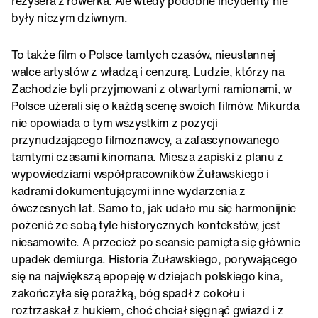
reżysera z rowerka. Ale wtedy podobne incydenty nie
były niczym dziwnym.
To także film o Polsce tamtych czasów, nieustannej
walce artystów z władzą i cenzurą. Ludzie, którzy na
Zachodzie byli przyjmowani z otwartymi ramionami, w
Polsce użerali się o każdą scenę swoich filmów. Mikurda
nie opowiada o tym wszystkim z pozycji
przynudzającego filmoznawcy, a zafascynowanego
tamtymi czasami kinomana. Miesza zapiski z planu z
wypowiedziami współpracowników Żuławskiego i
kadrami dokumentującymi inne wydarzenia z
ówczesnych lat. Samo to, jak udało mu się harmonijnie
pożenić ze sobą tyle historycznych kontekstów, jest
niesamowite. A przecież po seansie pamięta się głównie
upadek demiurga. Historia Żuławskiego, porywającego
się na największą epopeję w dziejach polskiego kina,
zakończyła się porażką, bóg spadł z cokołu i
roztrzaskał z hukiem, choć chciał sięgnąć gwiazd i z