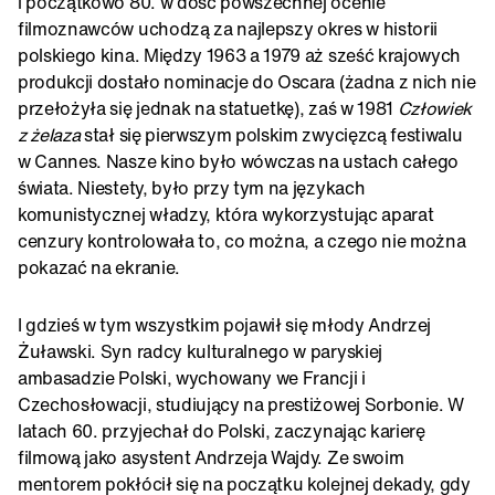
i początkowo 80. w dość powszechnej ocenie
filmoznawców uchodzą za najlepszy okres w historii
polskiego kina. Między 1963 a 1979 aż sześć krajowych
produkcji dostało nominacje do Oscara (żadna z nich nie
przełożyła się jednak na statuetkę), zaś w 1981
Człowiek
z żelaza
stał się pierwszym polskim zwycięzcą festiwalu
w Cannes. Nasze kino było wówczas na ustach całego
świata. Niestety, było przy tym na językach
komunistycznej władzy, która wykorzystując aparat
cenzury kontrolowała to, co można, a czego nie można
pokazać na ekranie.
I gdzieś w tym wszystkim pojawił się młody Andrzej
Żuławski. Syn radcy kulturalnego w paryskiej
ambasadzie Polski, wychowany we Francji i
Czechosłowacji, studiujący na prestiżowej Sorbonie. W
latach 60. przyjechał do Polski, zaczynając karierę
filmową jako asystent Andrzeja Wajdy. Ze swoim
mentorem pokłócił się na początku kolejnej dekady, gdy