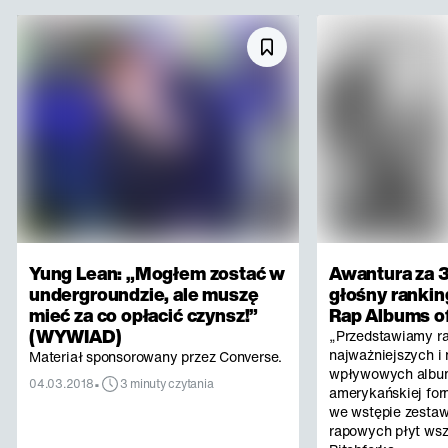
Yung Lean: „Mogłem zostać w
Awantura za 3
undergroundzie, ale muszę
głośny rankin
mieć za co opłacić czynsz!”
Rap Albums of
(WYWIAD)
„Przedstawiamy r
najważniejszych i 
Materiał sponsorowany przez Converse.
wpływowych albu
•
04.03.2018
3 minuty czytania
amerykańskiej for
we wstępie zestaw
rapowych płyt ws