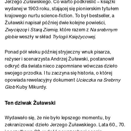
Jerzego Żuławskiego. Co warto podkreślić – książki
wydanej w 1903 roku, stającej się pionierskim tytułem
krajowego nurtu science-fiction. To był bestseller, a
Żuławski napisał później dwie kolejne powieści,
Zwycięzcę
i
Starą Ziemię
, które razem z
Na srebrnym
globie
weszły w skład
Trylogii Księżycowej
.
Ponad pół wieku później stryjeczny wnuk pisarza,
reżyser i scenarzysta Andrzej Żuławski, postanowił
odkryć dla świata nieco zapomniane wówczas dzieło
swojego przodka. I tu zaczyna się historia, o której
opowiada rewelacyjny dokument
Ucieczka na Srebrny
Glob
Kuby Mikurdy.
Ten dziwak Żuławski
Wydawało się, że nie było lepszego momentu, by
zekranizować dzieło Jerzego Żuławskiego. Lata 60., 70.