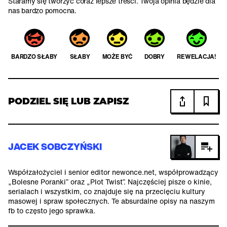
Staramy się tworzyć coraz lepsze treści. Twoja opinia będzie dla
nas bardzo pomocna.
BARDZO SŁABY
SŁABY
MOŻE BYĆ
DOBRY
REWELACJA!
PODZIEL SIĘ LUB ZAPISZ
JACEK SOBCZYŃSKI
Współzałożyciel i senior editor newonce.net, współprowadzący
„Bolesne Poranki” oraz „Plot Twist”. Najczęściej pisze o kinie,
serialach i wszystkim, co znajduje się na przecięciu kultury
masowej i spraw społecznych. Te absurdalne opisy na naszym
fb to często jego sprawka.