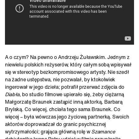
A o czym? Na pewno o Andrzeju Żuławskim. Jednym z
niewielu polskich reżyserów, który całym sobą wpisywał
się w stereotyp bezkompromisowego artysty. Nie szedł
na żadne ustępstwa, nie pozwalał, by ktokolwiek
ingerował w jego dzieła; potrafił przerwać zdjęcia do
Diabła
, bo studio filmowe upierało się, żeby ciężarną
Małgorzatę Braunek zastąpić inną aktorką, Barbarą
Brylską. Co więcej, chciała tego sama Braunek. Co
więcej – była wówczas jego życiową partnerką. Swoich
aktorów doprowadzał do granic psychicznej
wytrzymałości; grająca główną rolę w
Szamance
debiutantka Iwona Petry udział w filmie przypłaciła