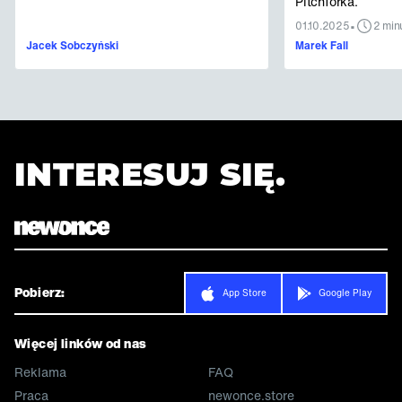
Pitchforka.
•
01.10.2025
2 min
Jacek Sobczyński
Marek Fall
INTERESUJ SIĘ.
Pobierz:
App Store
Google Play
Więcej linków od nas
Reklama
FAQ
Praca
newonce.store