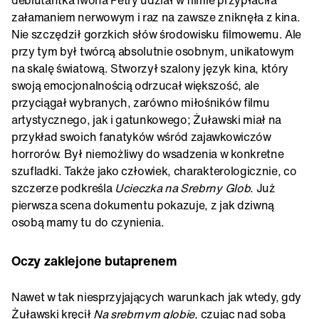
załamaniem nerwowym i raz na zawsze zniknęła z kina.
Nie szczędził gorzkich słów środowisku filmowemu. Ale
przy tym był twórcą absolutnie osobnym, unikatowym
na skalę światową. Stworzył szalony język kina, który
swoją emocjonalnością odrzucał większość, ale
przyciągał wybranych, zarówno miłośników filmu
artystycznego, jak i gatunkowego; Żuławski miał na
przykład swoich fanatyków wśród zajawkowiczów
horrorów. Był niemożliwy do wsadzenia w konkretne
szufladki. Także jako człowiek, charakterologicznie, co
szczerze podkreśla
Ucieczka na Srebrny Glob
. Już
pierwsza scena dokumentu pokazuje, z jak dziwną
osobą mamy tu do czynienia.
Oczy zaklejone butaprenem
Nawet w tak niesprzyjających warunkach jak wtedy, gdy
Żuławski kręcił
Na srebrnym globie
, czując nad sobą