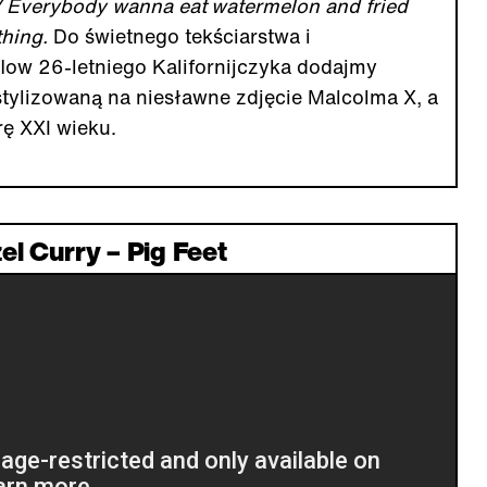
/ Everybody wanna eat watermelon and fried
 thing.
Do świetnego tekściarstwa i
low 26-letniego Kalifornijczyka dodajmy
stylizowaną na niesławne zdjęcie Malcolma X, a
ę XXI wieku.
el Curry – Pig Feet