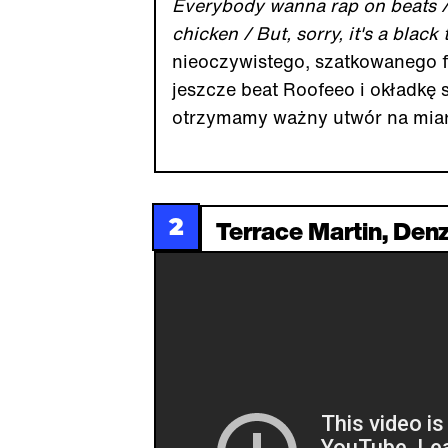
Everybody wanna rap on beats 
chicken / But, sorry, it's a black
nieoczywistego, szatkowanego f
jeszcze beat Roofeeo i okładkę 
otrzymamy ważny utwór na miar
2
Terrace Martin, Denz