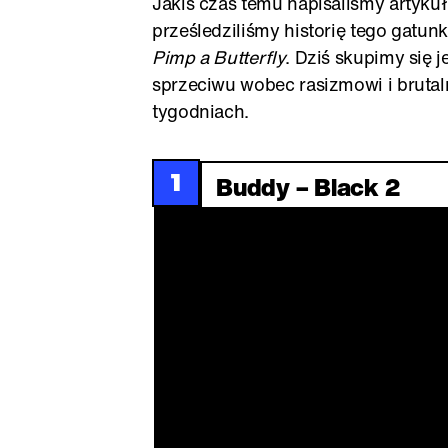
Jakiś czas temu napisaliśmy artyku
prześledziliśmy historię tego gatun
Pimp a Butterfly
. Dziś skupimy się
sprzeciwu wobec rasizmowi i brutalno
tygodniach.
1
Buddy – Black 2