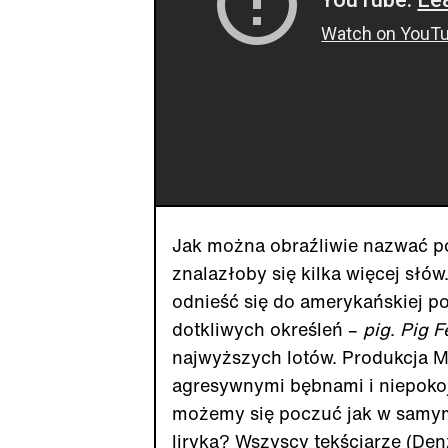
Jak można obraźliwie nazwać pol
znalazłoby się kilka więcej słów
odnieść się do amerykańskiej po
dotkliwych określeń –
pig
.
Pig F
najwyższych lotów. Produkcja M
agresywnymi bębnami i niepoko
możemy się poczuć jak w samym 
liryka? Wszyscy tekściarze (Den