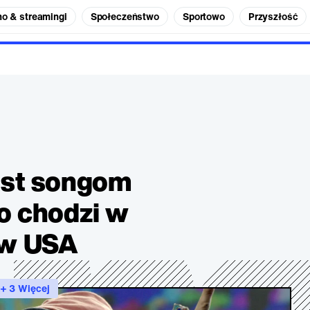
no & streamingi
Społeczeństwo
Sportowo
Przyszłość
est songom
co chodzi w
 w USA
+ 3 Więcej