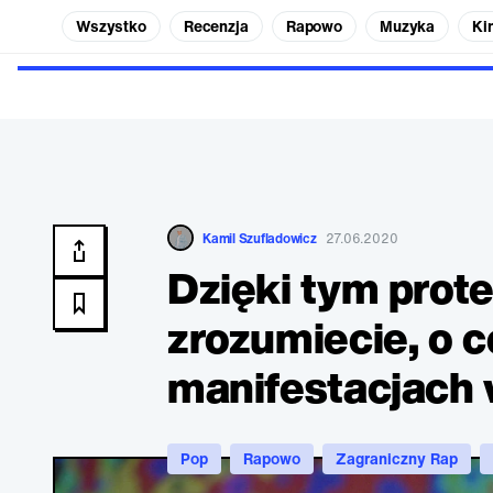
Wszystko
Recenzja
Rapowo
Muzyka
Ki
Kamil Szufladowicz
27.06.2020
Dzięki tym prot
zrozumiecie, o 
manifestacjach
Pop
Rapowo
Zagraniczny Rap