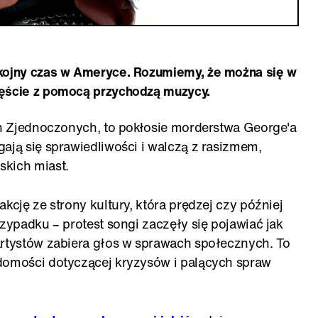
okojny czas w Ameryce. Rozumiemy, że można się w
zęście z pomocą przychodzą muzycy.
ach Zjednoczonych, to pokłosie morderstwa George'a
ają się sprawiedliwości i walczą z rasizmem,
skich miast.
kcję ze strony kultury, która prędzej czy później
rzypadku – protest songi zaczęły się pojawiać jak
artystów zabiera głos w sprawach społecznych. To
domości dotyczącej kryzysów i palących spraw