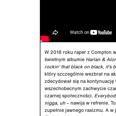
W 2018 roku raper z Compton wy
świetnym albumie
Harlan & Alo
rockin' that black on black, it's 
który szczególnie wezbrał na ak
zdecydował się na kontynuację
wszechobecnym zachwycie czarn
czarnej społeczności.
Everybody
nigga, uh
– nawija w refrenie. T
zupełnie jawnego rasizmu. A w 