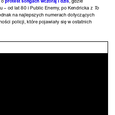
ł o
protest songach wczoraj i dziś
, gdzie
ku – od lat 80 i Public Enemy, po Kendricka z
To
 jednak na najlepszych numerach dotyczących
ści policji, które pojawiały się w ostatnich