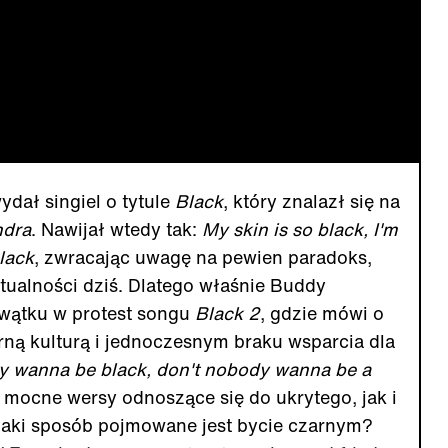
dał singiel o tytule
Black
, który znalazł się na
ndra
. Nawijał wtedy tak:
My skin is so black, I'm
black
, zwracając uwagę na pewien paradoks,
tualności dziś. Dlatego właśnie Buddy
 wątku w protest songu
Black 2
, gdzie mówi o
ą kulturą i jednoczesnym braku wsparcia dla
 wanna be black, don't nobody wanna be a
o mocne wersy odnoszące się do ukrytego, jak i
jaki sposób pojmowane jest bycie czarnym?