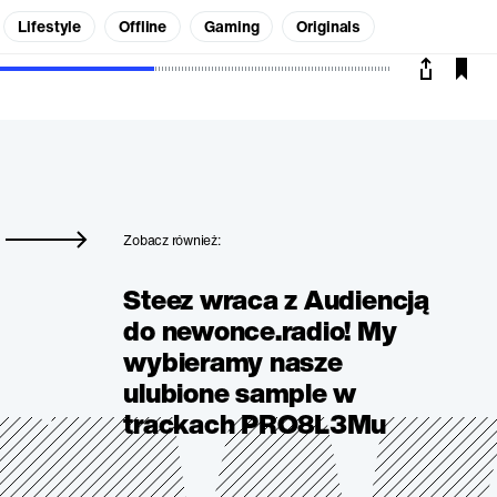
Lifestyle
Offline
Gaming
Originals
Zobacz również:
Steez wraca z Audiencją
do newonce.radio! My
wybieramy nasze
ulubione sample w
trackach PRO8L3Mu