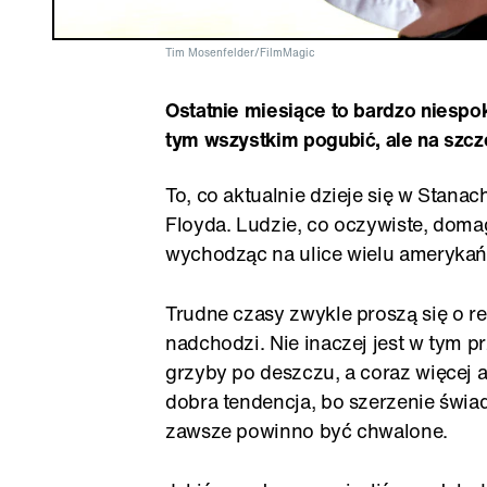
Tim Mosenfelder/FilmMagic
Ostatnie miesiące to bardzo niesp
tym wszystkim pogubić, ale na szc
To, co aktualnie dzieje się w Stan
Floyda. Ludzie, co oczywiste, domag
wychodząc na ulice wielu amerykań
Trudne czasy zwykle proszą się o rea
nadchodzi. Nie inaczej jest w tym p
grzyby po deszczu, a coraz więcej 
dobra tendencja, bo szerzenie świa
zawsze powinno być chwalone.