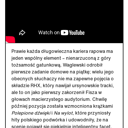
Prawie każda długowieczna kariera rapowa ma
jeden wspólny element – nienarzuconą z góry
tożsamość gatunkową. Waglewski odrobił
pierwsze zadanie domowe na piątkę; wielu jego
obecnych słuchaczy nie ma zapewne pojęcia o
składzie RHX, który nawijał ursynowskie tracki,
ale to on jako pierwszy zakorzenił Fisza w
głowach macierzystego audytorium. Chwilę
później pozycja została wzmocniona krążkami
Polepione dźwięki
i
Na wylot
, które przyniosły
hity polskiego podwórka i udowodniły, że na
scenie pojawił się piekielnie inteligentny facet,