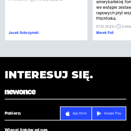
amerykańskiej for
we wstępie zestaw
rapowych płyt ws
Pitchforka.
•
01.10.2025
2 min
Jacek Sobczyński
Marek Fall
INTERESUJ SIĘ.
Pobierz:
App Store
Google Play
Więcej linków od nas