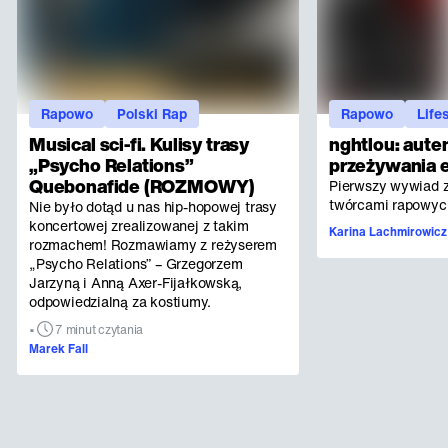
Rapowo
Polski Rap
Rapowo
Life
Musical sci-fi. Kulisy trasy
nghtlou: aute
„Psycho Relations”
przeżywania 
Quebonafide (ROZMOWY)
Pierwszy wywiad z
twórcami rapowych
Nie było dotąd u nas hip-hopowej trasy
koncertowej zrealizowanej z takim
Karina Lachmirowicz
rozmachem! Rozmawiamy z reżyserem
„Psycho Relations” – Grzegorzem
Jarzyną i Anną Axer-Fijałkowską,
odpowiedzialną za kostiumy.
•
7 minut czytania
Marek Fall