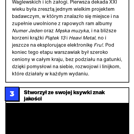
Waglewskich i ich załogi. Pierwsza dekada XXI
wieku była zresztą jednym wielkim projektem
badawczym, w którym znalazło się miejsce i na
zupełnie uwolnione z rapowych ram albumy
Numer Jeden
oraz
Męska muzyka
, i na bliższe
korzeni krążki
Piątek 13
i
Heavi Metal
, no i
jeszcze na eksplorujące elektronikę
Fru!
. Pod
koniec tego etapu warszawiak był szeroko
ceniony w całym kraju, bez podziału na gatunki,
dzięki pomysłowi na siebie, rozwojowi i linijkom,
które działały w każdym wydaniu.
Stworzył ze swojej ksywki znak
3
jakości