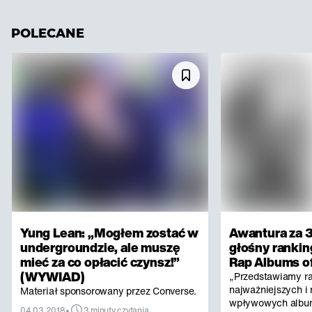
POLECANE
Yung Lean: „Mogłem zostać w
Awantura za 3
undergroundzie, ale muszę
głośny rankin
mieć za co opłacić czynsz!”
Rap Albums of
(WYWIAD)
„Przedstawiamy r
najważniejszych i 
Materiał sponsorowany przez Converse.
wpływowych albu
•
04.03.2018
3 minuty czytania