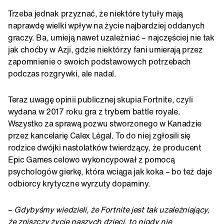
Trzeba jednak przyznać, że niektóre tytuły mają
naprawdę wielki wpływ na życie najbardziej oddanych
graczy. Ba, umieją nawet uzależniać – najczęściej nie tak
jak choćby w Azji, gdzie niektórzy fani umierają przez
zapomnienie o swoich podstawowych potrzebach
podczas rozgrywki, ale nadal.
Teraz uwagę opinii publicznej skupia Fortnite, czyli
wydana w 2017 roku gra z trybem battle royale.
Wszystko za sprawą pozwu stworzonego w Kanadzie
przez kancelarię Calex Légal. To do niej zgłosili się
rodzice dwójki nastolatków twierdzący, że producent
Epic Games celowo wykoncypował z pomocą
psychologów gierkę, która wciąga jak koka – bo też daje
odbiorcy krytyczne wyrzuty dopaminy.
–
Gdybyśmy wiedzieli, że Fortnite jest tak uzależniający,
że zniszczy życie naszych dzieci, to nigdy nie