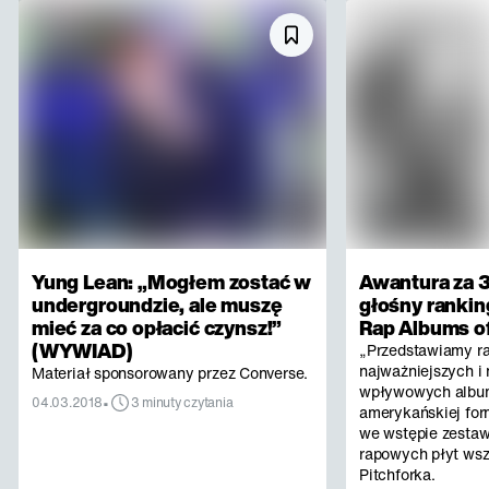
Yung Lean: „Mogłem zostać w
Awantura za 3
undergroundzie, ale muszę
głośny rankin
mieć za co opłacić czynsz!”
Rap Albums of
(WYWIAD)
„Przedstawiamy r
najważniejszych i 
Materiał sponsorowany przez Converse.
wpływowych albu
•
04.03.2018
3 minuty czytania
amerykańskiej for
we wstępie zestaw
rapowych płyt ws
Pitchforka.