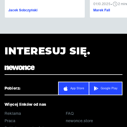
•
01.10.2025
2 min
Jacek Sobczyński
Marek Fall
INTERESUJ SIĘ.
Pobierz:
App Store
Google Play
Więcej linków od nas
Reklama
FAQ
Praca
newonce.store