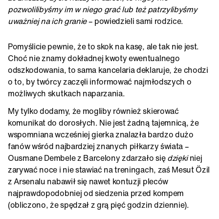
pozwolilibyśmy im w niego grać lub też patrzylibyśmy
uważniej na ich granie
– powiedzieli sami rodzice.
Pomyślicie pewnie, że to skok na kasę, ale tak nie jest.
Choć nie znamy dokładnej kwoty ewentualnego
odszkodowania, to sama kancelaria deklaruje, że chodzi
o to, by twórcy zaczęli informować najmłodszych o
możliwych skutkach naparzania.
My tylko dodamy, że mogliby również skierować
komunikat do dorosłych. Nie jest żadną tajemnicą, że
wspomniana wcześniej gierka znalazła bardzo dużo
fanów wśród najbardziej znanych piłkarzy świata –
Ousmane Dembele z Barcelony zdarzało się
dzięki
niej
zarywać noce i nie stawiać na treningach, zaś Mesut Özil
z Arsenalu nabawił się nawet kontuzji pleców
najprawdopodobniej od siedzenia przed kompem
(obliczono, że spędzał z grą pięć godzin dziennie).