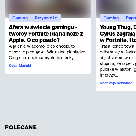
Gaming
Przyszłość
Gaming
Rap
Afera w świecie gamingu -
Young Thug, D
twórcy Fortnite idą na noże z
Cyrus zagrają
Apple. O co poszło?
w Fortnite. I t
A jak nie wiadomo, o co chodzi, to
Trasa koncertowa T
chodzi o pieniądze. Wirtualne pieniądze.
odbyła się w świec
Całą stertę wirtualnych pieniędzy.
się strzałem w dzi
stopnia, że raper 
Kuba Skalski
publikę w historii 
imprezy...
Redakcja newonce
POLECANE