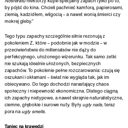
Nosferatu
niektórzy kupili specjalny zapach tylko po to,
by pójść do kina. Chcieli pachnieć kamforą, papierosami,
ziemią, kadzidłem, wilgocią – a nawet wonią śmierci czy
mokrej gleby.”
Tego typu zapachy szczególnie silnie rezonują z
pokoleniem Z, które – podobnie jak w modzie – w
przeciwieństwie do millenialsów nie dąży do
perfekcyjnego, ułożonego wizerunku. Tak samo zetki
nie szukają idealnie ułożonych, bezpiecznych
zapachów. To pokolenie pełne rozczarowania: czują się
oszukani i okłamani – świat nie wygląda tak, jak im
obiecywano. Do tego dochodzi narastający chaos
społeczny i niepewność ekonomiczna. Dlatego ciągną
ich zapachy nietypowe, a nawet skrajnie naturalistyczne,
ciemne, głębokie i surowe nuty. Były
ugly nails
, teraz
pora na
ugly smells
.
Taniec na krawędzi