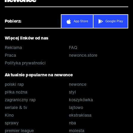
Pobierz:
App Store
Google Play
Więcej linków od nas
Reklama
FAQ
Praca
newonce.store
Polityka prywatności
Aktualnie popularne na newonce
polski rap
newonce
piłka nożna
styl
zagraniczny rap
koszykówka
seriale & tv
lajtowo
Kino
ekstraklasa
sprawy
nba
premier league
molesta