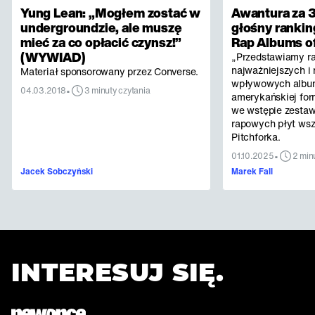
Yung Lean: „Mogłem zostać w
Awantura za 3
undergroundzie, ale muszę
głośny rankin
mieć za co opłacić czynsz!”
Rap Albums of
(WYWIAD)
„Przedstawiamy r
najważniejszych i 
Materiał sponsorowany przez Converse.
wpływowych albu
•
04.03.2018
3 minuty czytania
amerykańskiej for
we wstępie zestaw
rapowych płyt ws
Pitchforka.
•
01.10.2025
2 min
Jacek Sobczyński
Marek Fall
INTERESUJ SIĘ.