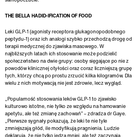
THE BELLA HADID-IFICATION OF FOOD
Leki GLP-1 (agonisty receptora glukagonopodobnego
peptydu-1) oraz ich analogi szybko przechodzą drogę od
terapii medycznej do zjawiska masowego. W
najbliższych latach ich stosowanie może podzielić
społeczeństwo na dwie grupy: osoby sięgające po nie z
powodów klinicznej otyłości oraz coraz liczniejszą grupę
tych, którzy chcą po prostu zrzucić kilka kilogramów. Dla
wielu z nich motywacją nie jest zdrowie, lecz wygląd.
„Popularność stosowania leków GLP-1 to zjawisko
kulturowo istotne, nie tylko ze względu na hamowanie
apetytu, ale też zmianę zachowań” – zdradza dr Gaye.
„Pierwsze sygnały pokazują, że leki te nie tyle
zmniejszają głód, ile modyfikują pragnienia. Ludzie
deklarują, że nie tylko jedzą mniej, ale też zaczynają