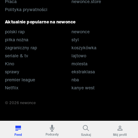
Praca
newonce.store
Polityka prywatności
Aktualnie popularne na newonce
polski rap
newonce
piłka nożna
styl
zagraniczny rap
koszykówka
seriale & tv
lajtowo
Kino
molesta
sprawy
ekstraklasa
premier league
nba
Netflix
kanye west
©
2026
newonce
Podcasty
Feed
Szukaj
Mój profil