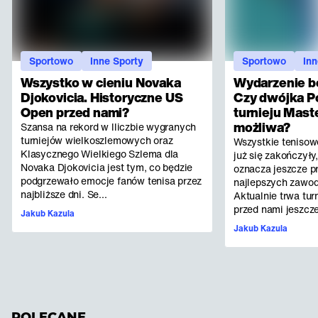
Sportowo
Inne Sporty
Sportowo
Inn
Wszystko w cieniu Novaka
Wydarzenie b
Djokovicia. Historyczne US
Czy dwójka P
Open przed nami?
turnieju Maste
możliwa?
Szansa na rekord w lliczbie wygranych
turniejów wielkoszlemowych oraz
Wszystkie tenisow
Klasycznego Wielkiego Szlema dla
już się zakończyły,
Novaka Djokovicia jest tym, co będzie
oznacza jeszcze p
podgrzewało emocje fanów tenisa przez
najlepszych zawod
najbliższe dni. Se...
Aktualnie trwa turn
przed nami jeszcze
Jakub Kazula
Jakub Kazula
POLECANE