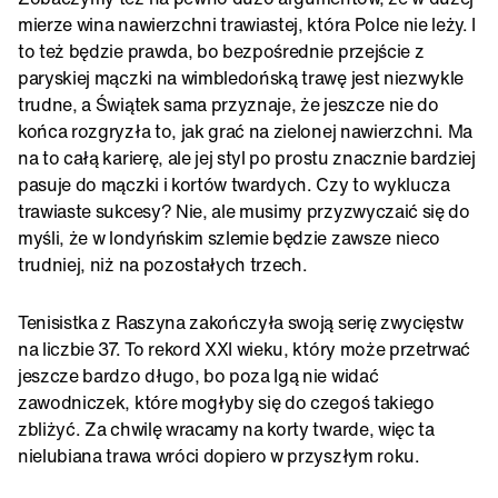
mierze wina nawierzchni trawiastej, która Polce nie leży. I
to też będzie prawda, bo bezpośrednie przejście z
paryskiej mączki na wimbledońską trawę jest niezwykle
trudne, a Świątek sama przyznaje, że jeszcze nie do
końca rozgryzła to, jak grać na zielonej nawierzchni. Ma
na to całą karierę, ale jej styl po prostu znacznie bardziej
pasuje do mączki i kortów twardych. Czy to wyklucza
trawiaste sukcesy? Nie, ale musimy przyzwyczaić się do
myśli, że w londyńskim szlemie będzie zawsze nieco
trudniej, niż na pozostałych trzech.
Tenisistka z Raszyna zakończyła swoją serię zwycięstw
na liczbie 37. To rekord XXI wieku, który może przetrwać
jeszcze bardzo długo, bo poza Igą nie widać
zawodniczek, które mogłyby się do czegoś takiego
zbliżyć. Za chwilę wracamy na korty twarde, więc ta
nielubiana trawa wróci dopiero w przyszłym roku.