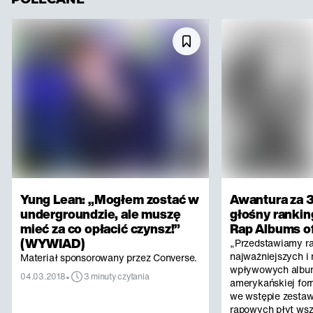
Yung Lean: „Mogłem zostać w
Awantura za 3
undergroundzie, ale muszę
głośny rankin
mieć za co opłacić czynsz!”
Rap Albums of
(WYWIAD)
„Przedstawiamy r
najważniejszych i 
Materiał sponsorowany przez Converse.
wpływowych albu
•
04.03.2018
3 minuty czytania
amerykańskiej for
we wstępie zestaw
rapowych płyt ws