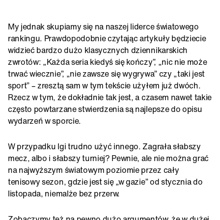
My jednak skupiamy się na naszej liderce światowego
rankingu. Prawdopodobnie czytając artykuły będziecie
widzieć bardzo dużo klasycznych dziennikarskich
zwrotów: „Każda seria kiedyś się kończy”, „nic nie może
trwać wiecznie”, „nie zawsze się wygrywa” czy „taki jest
sport” – zresztą sam w tym tekście użyłem już dwóch.
Rzecz w tym, że dokładnie tak jest, a czasem nawet takie
często powtarzane stwierdzenia są najlepsze do opisu
wydarzeń w sporcie.
W przypadku Igi trudno użyć innego. Zagrała słabszy
mecz, albo i słabszy turniej? Pewnie, ale nie można grać
na najwyższym światowym poziomie przez cały
tenisowy sezon, gdzie jest się „w gazie” od stycznia do
listopada, niemalże bez przerw.
Zobaczymy też na pewno dużo argumentów, że w dużej