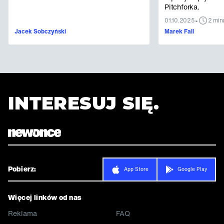
Pitchforka.
•
01.10.2025
2 min
Jacek Sobczyński
Marek Fall
INTERESUJ SIĘ.
Pobierz:
App Store
Google Play
Więcej linków od nas
Reklama
FAQ