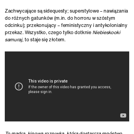
Zachwycające są sidequesty; superstylowe – nawiązania
do różnych gatunków (m.in. do horroru w szóstym
odcinku); przekonujący – feministyczny i antykolonialny
przekaz. Wszystko, czego tylko dotknie
Niebieskooki
samuraj,
to staje się złotem.
To mądra, kinowa rozrywka, która dostarcza mnóstwo