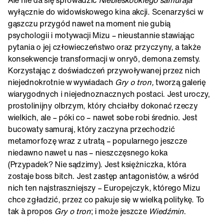
Ale nie da się sprowadzić
Niebieskookiego samuraja
wyłącznie do widowiskowego kina akcji. Scenarzyści w
gąszczu przygód nawet na moment nie gubią
psychologii i motywacji Mizu – nieustannie stawiając
pytania o jej człowieczeństwo oraz przyczyny, a także
konsekwencje transformacji w onryō, demona zemsty.
Korzystając z doświadczeń przywoływanej przez nich
niejednokrotnie w wywiadach
Gry o tron,
tworzą galerię
wiarygodnych i niejednoznacznych postaci. Jest uroczy,
prostolinijny olbrzym, który chciałby dokonać rzeczy
wielkich, ale – póki co – nawet sobe robi średnio. Jest
bucowaty samuraj, który zaczyna przechodzić
metamorfozę wraz z utratą – popularnego jeszcze
niedawno nawet u nas – nieszczęsnego koka
(Przypadek? Nie sądzimy). Jest księżniczka, która
zostaje boss bitch. Jest zastęp antagonistów, a wśród
nich ten najstraszniejszy – Europejczyk, którego Mizu
chce zgładzić, przez co pakuje się w wielką politykę. To
tak à propos
Gry o tron
; i może jeszcze
Wiedźmin
.