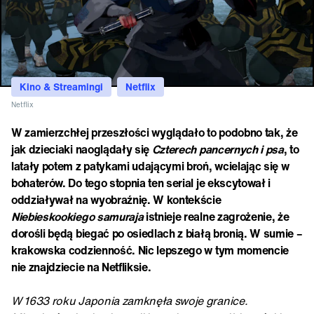
Kino & Streamingi
Netflix
Netflix
W zamierzchłej przeszłości wyglądało to podobno tak, że
jak dzieciaki naoglądały się
Czterech pancernych i psa
, to
latały potem z patykami udającymi broń, wcielając się w
bohaterów. Do tego stopnia ten serial je ekscytował i
oddziaływał na wyobraźnię. W kontekście
Niebieskookiego samuraja
istnieje realne zagrożenie, że
dorośli będą biegać po osiedlach z białą bronią. W sumie –
krakowska codzienność. Nic lepszego w tym momencie
nie znajdziecie na Netfliksie.
W 1633 roku Japonia zamknęła swoje granice.