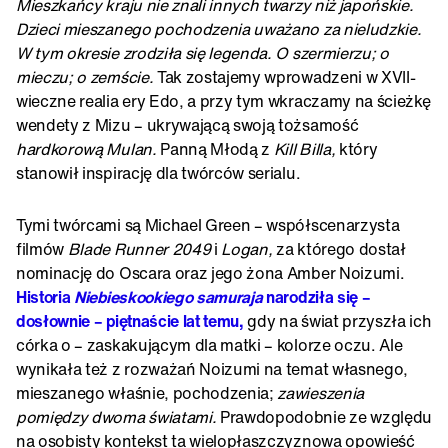
Mieszkańcy kraju nie znali innych twarzy niż japońskie.
Dzieci mieszanego pochodzenia uważano za nieludzkie.
W tym okresie zrodziła się legenda. O szermierzu; o
mieczu; o zemście.
Tak zostajemy wprowadzeni w XVII-
wieczne realia ery Edo, a przy tym wkraczamy na ścieżkę
wendety z Mizu – ukrywającą swoją tożsamość
hardkorową Mulan.
Panną Młodą z
Kill Billa,
który
stanowił inspirację dla twórców serialu.
Tymi twórcami są Michael Green – współscenarzysta
filmów
Blade Runner 2049
i
Logan,
za którego dostał
nominację do Oscara oraz jego żona Amber Noizumi.
Historia
Niebieskookiego samuraja
narodziła się –
dosłownie – piętnaście lat temu,
gdy na świat przyszła ich
córka o – zaskakującym dla matki – kolorze oczu. Ale
wynikała też z rozważań Noizumi na temat własnego,
mieszanego właśnie, pochodzenia;
zawieszenia
pomiędzy dwoma światami.
Prawdopodobnie ze względu
na osobisty kontekst ta wielopłaszczyznowa opowieść