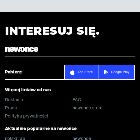
INTERESUJ SIĘ.
Pobierz:
App Store
Google Play
Więcej linków od nas
Reklama
FAQ
Praca
newonce.store
Polityka prywatności
Aktualnie popularne na newonce
polski rap
newonce