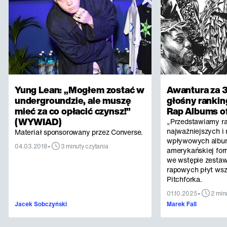
Yung Lean: „Mogłem zostać w
Awantura za 3
undergroundzie, ale muszę
głośny rankin
mieć za co opłacić czynsz!”
Rap Albums of
(WYWIAD)
„Przedstawiamy r
najważniejszych i 
Materiał sponsorowany przez Converse.
wpływowych albu
•
04.03.2018
3 minuty czytania
amerykańskiej for
we wstępie zestaw
rapowych płyt ws
Pitchforka.
•
01.10.2025
2 min
Jacek Sobczyński
Marek Fall