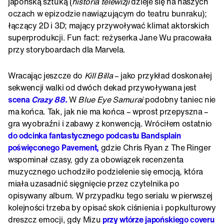
japońską sztuką (
historia telewizji
dzieje się na naszych
oczach w epizodzie nawiązującym do teatru bunraku);
łączący 2D i 3D; mający przywoływać klimat aktorskich
superprodukcji. Fun fact: reżyserka Jane Wu pracowała
przy storyboardach dla Marvela.
Wracając jeszcze do
Kill Billa
– jako przykład doskonałej
sekwencji walki od dwóch dekad przywoływana jest
scena
Crazy 88.
W
Blue Eye Samurai
podobny taniec nie
ma końca. Tak, jak nie ma końca – wprost przepyszna –
gra wyobraźni i zabawy z konwencją. Wróciłem ostatnio
do odcinka fantastycznego podcastu Bandsplain
poświęconego Pavement,
gdzie Chris Ryan z The Ringer
wspominał czasy, gdy za obowiązek recenzenta
muzycznego uchodziło podzielenie się emocją, która
miała uzasadnić sięgnięcie przez czytelnika po
opisywany album. W przypadku tego serialu w pierwszej
kolejności trzeba by opisać skok ciśnienia i popkulturowy
dreszcz emocji, gdy Mizu
przy wtórze japońskiego coveru