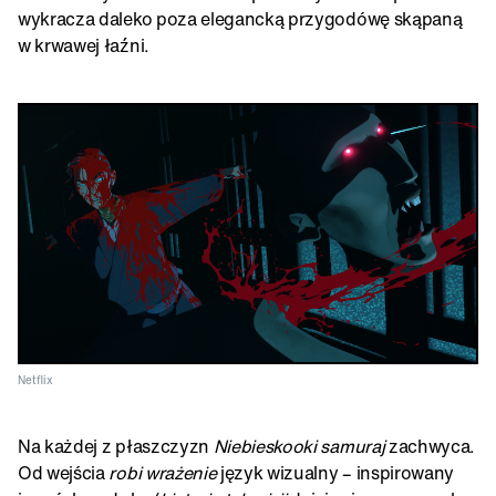
wykracza daleko poza elegancką przygodówę skąpaną
w krwawej łaźni.
Netflix
Na każdej z płaszczyzn
Niebieskooki samuraj
zachwyca.
Od wejścia
robi wrażenie
język wizualny – inspirowany