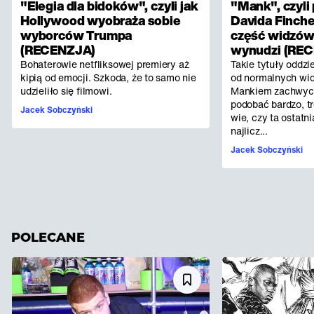
"Elegia dla bidoków", czyli jak
"Mank", czyli
Hollywood wyobraża sobie
Davida Finche
wyborców Trumpa
część widzów
(RECENZJA)
wynudzi (RE
Bohaterowie netfliksowej premiery aż
Takie tytuły oddz
kipią od emocji. Szkoda, że to samo nie
od normalnych wid
udzieliło się filmowi.
Mankiem zachwycen
podobać bardzo, tr
Jacek Sobczyński
wie, czy ta ostatn
najlicz...
Jacek Sobczyński
POLECANE