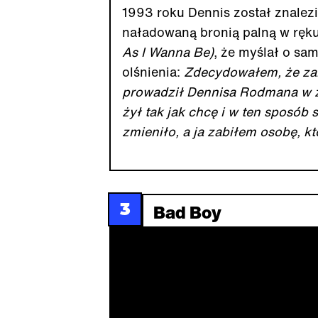
1993 roku Dennis został znalez
naładowaną bronią palną w ręku. 
As I Wanna Be)
, że myślał o sa
olśnienia:
Zdecydowałem, że zami
prowadził Dennisa Rodmana w z
żył tak jak chcę i w ten sposób 
zmieniło, a ja zabiłem osobę, k
3
Bad Boy