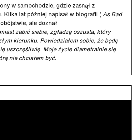
iony w samochodzie, gdzie zasnął z
Kilka lat później napisał w biografii (
As Bad
mobójstwie, ale doznał
ast zabić siebie, zgładzę oszusta, który
łym kierunku. Powiedziałem sobie, że będę
się uszczęśliwię. Moje życie diametralnie się
tórą nie chciałem być
.