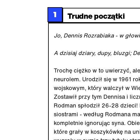
1
Trudne początki
Jo, Dennis Rozrabiaka - w głowi
A dzisiaj dziary, dupy, bluzgi;
Trochę ciężko w to uwierzyć, al
neurolem. Urodził się w 1961 ro
wojskowym, który walczył w Wietn
Zostawił przy tym Dennisa i lic
Rodman spłodził 26-28 dzieci!
siostrami - według Rodmana mat
kompletnie ignorując syna. Obi
które grały w koszykówkę na uni