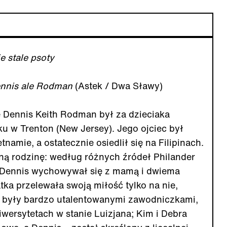
e stale psoty
 Dennis ale Rodman
(Astek / Dwa Sławy)
e Dennis Keith Rodman był za dzieciaka
ku w Trenton (New Jersey). Jego ojciec był
amie, a ostatecznie osiedlił się na Filipinach.
zną rodzinę: według różnych źródeł Philander
 Dennis wychowywał się z mamą i dwiema
ka przelewała swoją miłość tylko na nie,
e były bardzo utalentowanymi zawodniczkami,
wersytetach w stanie Luizjana; Kim i Debra