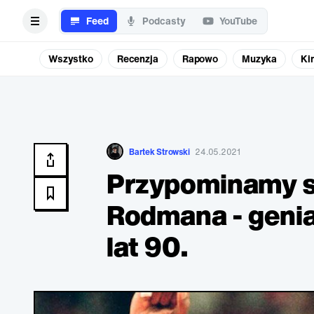
Feed
Podcasty
YouTube
Wszystko
Recenzja
Rapowo
Muzyka
Ki
Bartek Strowski
24.05.2021
Przypominamy s
Rodmana - genia
lat 90.