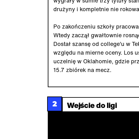
wygrały w sumie trzy tytuły stan
drużyny i kompletnie nie rokowa
Po zakończeniu szkoły pracował
Wtedy zaczął gwałtownie rosną
Dostał szansę od college'u w Tek
względu na mierne oceny. Los u
uczelnię w Oklahomie, gdzie prz
15.7 zbiórek na mecz.
2
Wejście do ligi