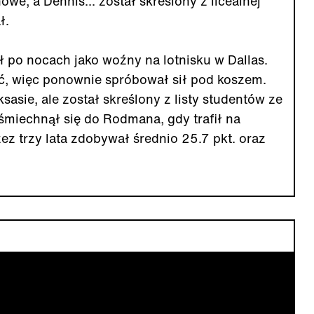
owe, a Dennis... został skreślony z licealnej
ł.
 po nocach jako woźny na lotnisku w Dallas.
ć, więc ponownie spróbował sił pod koszem.
sasie, ale został skreślony z listy studentów ze
śmiechnął się do Rodmana, gdy trafił na
ez trzy lata zdobywał średnio 25.7 pkt. oraz