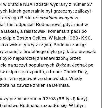
ł w drafcie NBA i został wybrany z numer 27
ych latach generalnie był grzeczny; zaliczył
 Larry'ego Birda
przereklamowanym ze
dia i fani odpuścili Rodmanowi, gdyż miał w
a Bakes), a rasistowski komentarz padł po
o ekipie Boston Celtics. W latach 1989-1990,
strzowskie tytuły z rzędu, Rodman zaczął
 znanej z brutalnego stylu gry, która przeszła
it było najbardziej znienawidzoną przez
ście na szczyt popularnych
Byków
. Jednak po
 ekipa się rozpadła, a trener Chuck Daly,
jca - zrezygnował ze stanowiska. Wtedy
która na zawsze zmieniła Dennisa.
czy przed sezonem 92/93 (68 tys $ kary),
małżeństwo Rodmana rozpadło się. W lutym