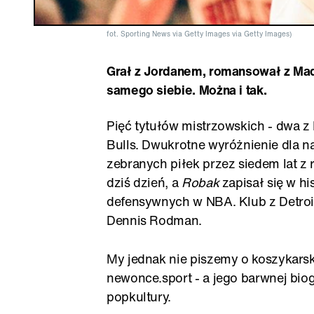
fot. Sporting News via Getty Images via Getty Images)
Grał z Jordanem, romansował z Mado
samego siebie. Można i tak.
Pięć tytułów mistrzowskich - dwa z 
Bulls. Dwukrotne wyróżnienie dla na
zebranych piłek przez siedem lat z 
dziś dzień, a
Robak
zapisał się w h
defensywnych w NBA. Klub z Detroit
Dennis Rodman.
My jednak nie piszemy o koszykars
newonce.sport - a jego barwnej biog
popkultury.