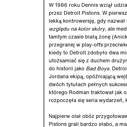
W 1986 roku Dennis wziął udzia
przez Detroit Pistons. W pierwsz
lekką kontrowersję, gdy nazwał
względu na kolor skóry
, ale me
tamtym czasie białą żonę (Anick
przegranej w play-offs przeciwk
kiedy to Detroit zdobyło dwa mi
utożsamiać się z duchem drużyny
do historii jako
Bad Boys.
Detro
Jordana ekipą, opóźniającą wej
dwóch tytułach pełnych sukcesów
którego Rodman traktował jak o
rozpoczęła się seria wydarzeń, 
Najpierw olał obóz przygotowaw
Pistons grali bardzo słabo, a 