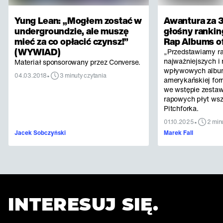
Yung Lean: „Mogłem zostać w
Awantura za 3
undergroundzie, ale muszę
głośny rankin
mieć za co opłacić czynsz!”
Rap Albums of
(WYWIAD)
„Przedstawiamy r
najważniejszych i 
Materiał sponsorowany przez Converse.
wpływowych albu
•
04.03.2018
3 minuty czytania
amerykańskiej for
we wstępie zestaw
rapowych płyt ws
Pitchforka.
•
01.10.2025
2 min
Jacek Sobczyński
Marek Fall
INTERESUJ SIĘ.