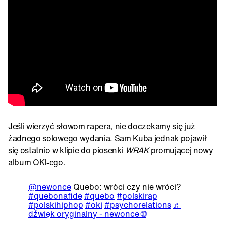
Jeśli wierzyć słowom rapera, nie doczekamy się już
żadnego solowego wydania. Sam Kuba jednak pojawił
się ostatnio w klipie do piosenki
WRAK
promującej nowy
album OKI-ego.
@newonce
Quebo: wróci czy nie wróci?
#quebonafide
#quebo
#polskirap
#polskihiphop
#oki
#psychorelations
♬
dźwięk oryginalny - newonce 🌐