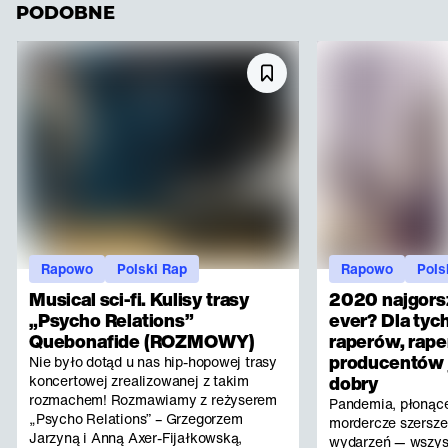
PODOBNE
Rapowo
Polski Rap
Rapowo
Pols
Musical sci-fi. Kulisy trasy
2020 najgors
„Psycho Relations”
ever? Dla tyc
Quebonafide (ROZMOWY)
raperów, rape
producentów 
Nie było dotąd u nas hip-hopowej trasy
koncertowej zrealizowanej z takim
dobry
rozmachem! Rozmawiamy z reżyserem
Pandemia, płonące
„Psycho Relations” – Grzegorzem
mordercze szerszen
Jarzyną i Anną Axer-Fijałkowską,
wydarzeń — wszys