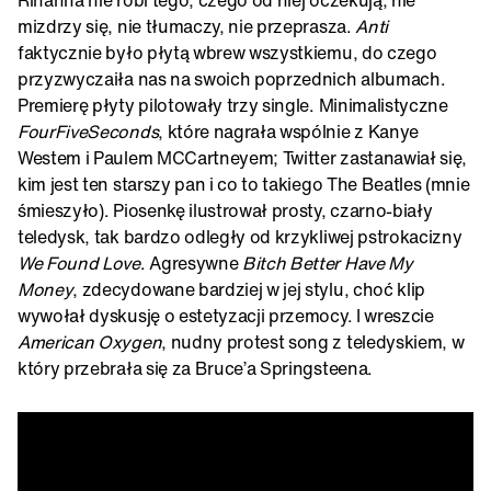
mizdrzy się, nie tłumaczy, nie przeprasza.
Anti
faktycznie było płytą wbrew wszystkiemu, do czego
przyzwyczaiła nas na swoich poprzednich albumach.
Premierę płyty pilotowały trzy single. Minimalistyczne
FourFiveSeconds
, które nagrała wspólnie z Kanye
Westem i Paulem MCCartneyem; Twitter zastanawiał się,
kim jest ten starszy pan i co to takiego The Beatles (mnie
śmieszyło). Piosenkę ilustrował prosty, czarno-biały
teledysk, tak bardzo odległy od krzykliwej pstrokacizny
We Found Love
. Agresywne
Bitch Better Have My
Money
, zdecydowane bardziej w jej stylu, choć klip
wywołał dyskusję o estetyzacji przemocy. I wreszcie
American Oxygen
, nudny protest song z teledyskiem, w
który przebrała się za Bruce’a Springsteena.