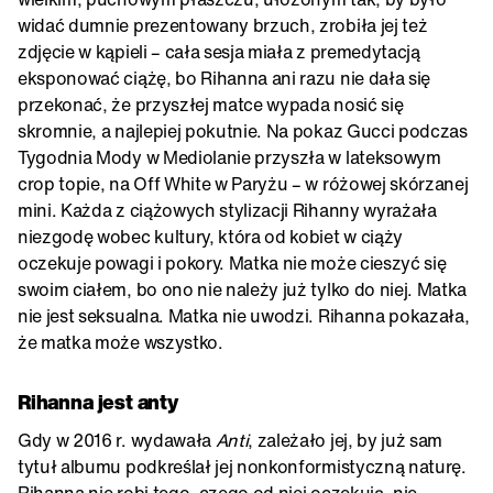
widać dumnie prezentowany brzuch, zrobiła jej też
zdjęcie w kąpieli – cała sesja miała z premedytacją
eksponować ciążę, bo Rihanna ani razu nie dała się
przekonać, że przyszłej matce wypada nosić się
skromnie, a najlepiej pokutnie. Na pokaz Gucci podczas
Tygodnia Mody w Mediolanie przyszła w lateksowym
crop topie, na Off White w Paryżu – w różowej skórzanej
mini. Każda z ciążowych stylizacji Rihanny wyrażała
niezgodę wobec kultury, która od kobiet w ciąży
oczekuje powagi i pokory. Matka nie może cieszyć się
swoim ciałem, bo ono nie należy już tylko do niej. Matka
nie jest seksualna. Matka nie uwodzi. Rihanna pokazała,
że matka może wszystko.
Rihanna jest anty
Gdy w 2016 r. wydawała
Anti
, zależało jej, by już sam
tytuł albumu podkreślał jej nonkonformistyczną naturę.
Rihanna nie robi tego, czego od niej oczekują, nie