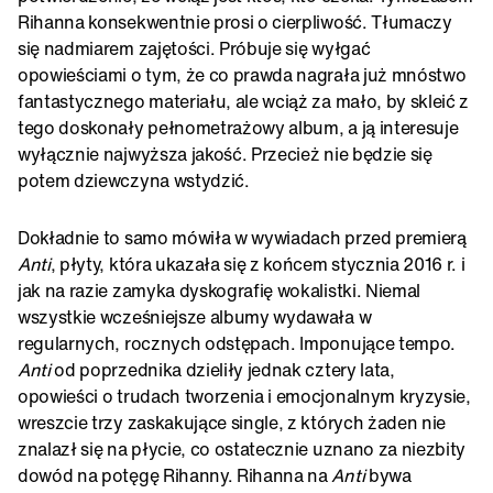
Rihanna konsekwentnie prosi o cierpliwość. Tłumaczy
się nadmiarem zajętości. Próbuje się wyłgać
opowieściami o tym, że co prawda nagrała już mnóstwo
fantastycznego materiału, ale wciąż za mało, by skleić z
tego doskonały pełnometrażowy album, a ją interesuje
wyłącznie najwyższa jakość. Przecież nie będzie się
potem dziewczyna wstydzić.
Dokładnie to samo mówiła w wywiadach przed premierą
Anti
, płyty, która ukazała się z końcem stycznia 2016 r. i
jak na razie zamyka dyskografię wokalistki. Niemal
wszystkie wcześniejsze albumy wydawała w
regularnych, rocznych odstępach. Imponujące tempo.
Anti
od poprzednika dzieliły jednak cztery lata,
opowieści o trudach tworzenia i emocjonalnym kryzysie,
wreszcie trzy zaskakujące single, z których żaden nie
znalazł się na płycie, co ostatecznie uznano za niezbity
dowód na potęgę Rihanny. Rihanna na
Anti
bywa