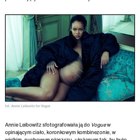
fot. Annie Leibovitz for Vogue
Annie Leibowitz sfotografowała ją do
Vogue
w
opinającym ciało, koronkowym kombinezonie, w
wielkim, puchowym płaszczu, ułożonym tak, by było