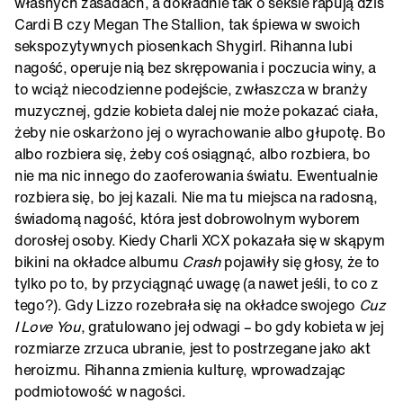
własnych zasadach, a dokładnie tak o seksie rapują dziś
Cardi B czy Megan The Stallion, tak śpiewa w swoich
sekspozytywnych piosenkach Shygirl. Rihanna lubi
nagość, operuje nią bez skrępowania i poczucia winy, a
to wciąż niecodzienne podejście, zwłaszcza w branży
muzycznej, gdzie kobieta dalej nie może pokazać ciała,
żeby nie oskarżono jej o wyrachowanie albo głupotę. Bo
albo rozbiera się, żeby coś osiągnąć, albo rozbiera, bo
nie ma nic innego do zaoferowania światu. Ewentualnie
rozbiera się, bo jej kazali. Nie ma tu miejsca na radosną,
świadomą nagość, która jest dobrowolnym wyborem
dorosłej osoby. Kiedy Charli XCX pokazała się w skąpym
bikini na okładce albumu
Crash
pojawiły się głosy, że to
tylko po to, by przyciągnąć uwagę (a nawet jeśli, to co z
tego?). Gdy Lizzo rozebrała się na okładce swojego
Cuz
I Love You
, gratulowano jej odwagi – bo gdy kobieta w jej
rozmiarze zrzuca ubranie, jest to postrzegane jako akt
heroizmu. Rihanna zmienia kulturę, wprowadzając
podmiotowość w nagości.