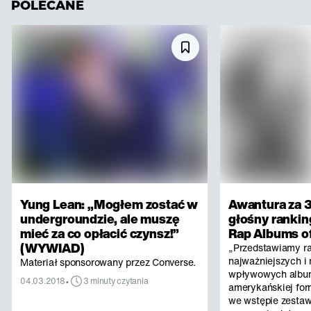
POLECANE
Yung Lean: „Mogłem zostać w
Awantura za 3
undergroundzie, ale muszę
głośny rankin
mieć za co opłacić czynsz!”
Rap Albums of
(WYWIAD)
„Przedstawiamy r
najważniejszych i 
Materiał sponsorowany przez Converse.
wpływowych albu
•
04.03.2018
3 minuty czytania
amerykańskiej for
we wstępie zestaw