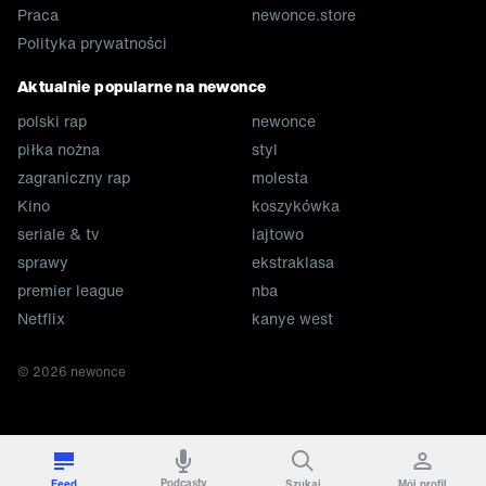
Praca
newonce.store
Polityka prywatności
Aktualnie popularne na newonce
polski rap
newonce
piłka nożna
styl
zagraniczny rap
molesta
Kino
koszykówka
seriale & tv
lajtowo
sprawy
ekstraklasa
premier league
nba
Netflix
kanye west
©
2026
newonce
Podcasty
Feed
Szukaj
Mój profil