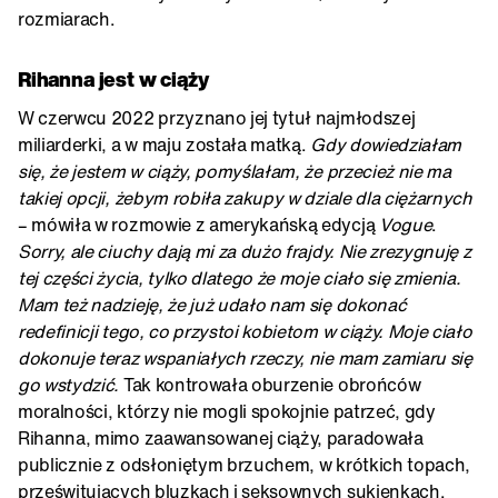
rozmiarach.
Rihanna jest w ciąży
W czerwcu 2022 przyznano jej tytuł najmłodszej
miliarderki, a w maju została matką.
Gdy dowiedziałam
się, że jestem w ciąży, pomyślałam, że przecież nie ma
takiej opcji, żebym robiła zakupy w dziale dla ciężarnych
– mówiła w rozmowie z amerykańską edycją
Vogue
.
Sorry, ale ciuchy dają mi za dużo frajdy. Nie zrezygnuję z
tej części życia, tylko dlatego że moje ciało się zmienia.
Mam też nadzieję, że już udało nam się dokonać
redefinicji tego, co przystoi kobietom w ciąży. Moje ciało
dokonuje teraz wspaniałych rzeczy, nie mam zamiaru się
go wstydzić.
Tak kontrowała oburzenie obrońców
moralności, którzy nie mogli spokojnie patrzeć, gdy
Rihanna, mimo zaawansowanej ciąży, paradowała
publicznie z odsłoniętym brzuchem, w krótkich topach,
prześwitujących bluzkach i seksownych sukienkach.