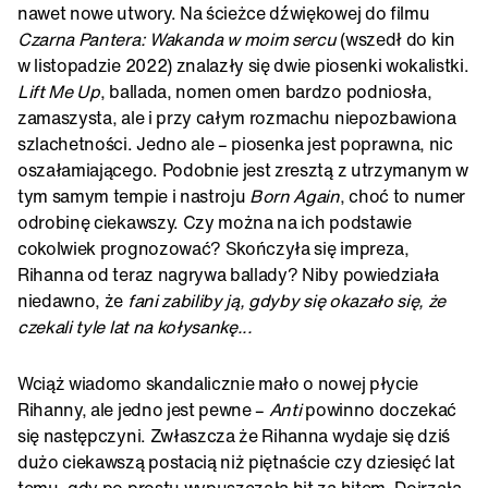
nawet nowe utwory. Na ścieżce dźwiękowej do filmu
Czarna Pantera: Wakanda w moim sercu
(wszedł do kin
w listopadzie 2022) znalazły się dwie piosenki wokalistki.
Lift Me Up
, ballada, nomen omen bardzo podniosła,
zamaszysta, ale i przy całym rozmachu niepozbawiona
szlachetności. Jedno ale – piosenka jest poprawna, nic
oszałamiającego. Podobnie jest zresztą z utrzymanym w
tym samym tempie i nastroju
Born Again
, choć to numer
odrobinę ciekawszy. Czy można na ich podstawie
cokolwiek prognozować? Skończyła się impreza,
Rihanna od teraz nagrywa ballady? Niby powiedziała
niedawno, że
fani zabiliby ją, gdyby się okazało się, że
czekali tyle lat na kołysankę...
Wciąż wiadomo skandalicznie mało o nowej płycie
Rihanny, ale jedno jest pewne –
Anti
powinno doczekać
się następczyni. Zwłaszcza że Rihanna wydaje się dziś
dużo ciekawszą postacią niż piętnaście czy dziesięć lat
temu, gdy po prostu wypuszczała hit za hitem. Dojrzała.