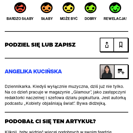
BARDZO SŁABY
SŁABY
MOŻE BYĆ
DOBRY
REWELACJA!
PODZIEL SIĘ LUB ZAPISZ
ANGELIKA KUCIŃSKA
Dziennikarka. Kiedyś wyłącznie muzyczna, dziś już nie tylko.
Na co dzień pracuje w magazynie „Glamour”, jako zastępczyni
redaktorki naczelnej i szefowa działu popkultura. Jest autorką
podcastu „Kobiety objaśniają świat”. Bywa didżejką.
PODOBAŁ CI SIĘ TEN ARTYKUŁ?
Kliknij, żeby widzieć więcej podobnych w swoim feedzie.