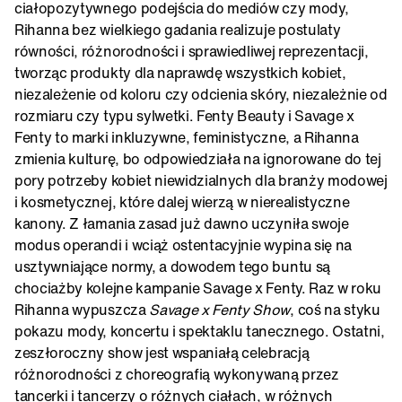
ciałopozytywnego podejścia do mediów czy mody,
Rihanna bez wielkiego gadania realizuje postulaty
równości, różnorodności i sprawiedliwej reprezentacji,
tworząc produkty dla naprawdę wszystkich kobiet,
niezależenie od koloru czy odcienia skóry, niezależnie od
rozmiaru czy typu sylwetki. Fenty Beauty i Savage x
Fenty to marki inkluzywne, feministyczne, a Rihanna
zmienia kulturę, bo odpowiedziała na ignorowane do tej
pory potrzeby kobiet niewidzialnych dla branży modowej
i kosmetycznej, które dalej wierzą w nierealistyczne
kanony. Z łamania zasad już dawno uczyniła swoje
modus operandi i wciąż ostentacyjnie wypina się na
usztywniające normy, a dowodem tego buntu są
chociażby kolejne kampanie Savage x Fenty. Raz w roku
Rihanna wypuszcza
Savage x Fenty Show
, coś na styku
pokazu mody, koncertu i spektaklu tanecznego. Ostatni,
zeszłoroczny show jest wspaniałą celebracją
różnorodności z choreografią wykonywaną przez
tancerki i tancerzy o różnych ciałach, w różnych