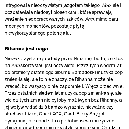
intrygowała nieoczywistym jazgotem takiego
Woo
, ale i
pozostawiała niedosyt piosenkami, które sprawiają
wrażenie niedopracowanych szkiców.
Anti
, mimo paru
mocnych momentów, pozostaje płytą
niewykorzystanego potencjału.
Rihanna jest naga
Niewykorzystanego wtedy przez Rihannę, bo to, że ktoś
na
Anti
skorzystał, jest oczywiste. Przez tych siedem lat
od premiery ostatniego albumu Barbadoski muzyka pop
zmieniła się, ale to nie znaczy, że Rihanna może nie
wracać, bo wszyscy o niej zapomnieli. Wręcz przeciwnie.
Przez ostatnich siedem lat muzyka pop zmieniła się, ale
wiele z tych zmian nie byłoby możliwych bez Rihanny, a
jej wpływ widać dziś bardzo wyraźnie, nieważne czy
słuchasz Lizzo, Charli XCX, Cardi B czy Shygirl. I
bynajmniej nie chodzi tu o podobieństwo muzyczne,
zbieżności w brzmieniu czy stylu kompozycji. Chodzi o