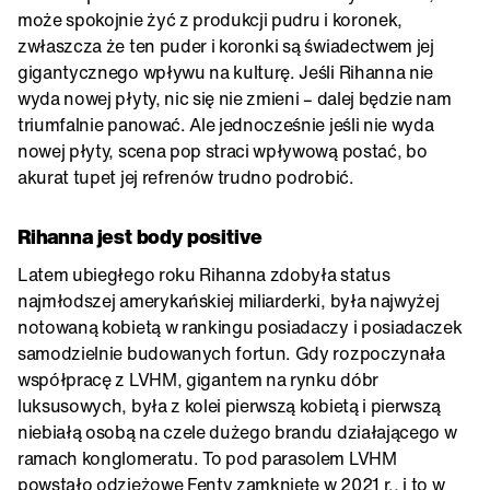
może spokojnie żyć z produkcji pudru i koronek,
zwłaszcza że ten puder i koronki są świadectwem jej
gigantycznego wpływu na kulturę. Jeśli Rihanna nie
wyda nowej płyty, nic się nie zmieni – dalej będzie nam
triumfalnie panować. Ale jednocześnie jeśli nie wyda
nowej płyty, scena pop straci wpływową postać, bo
akurat tupet jej refrenów trudno podrobić.
Rihanna jest body positive
Latem ubiegłego roku Rihanna zdobyła status
najmłodszej amerykańskiej miliarderki, była najwyżej
notowaną kobietą w rankingu posiadaczy i posiadaczek
samodzielnie budowanych fortun. Gdy rozpoczynała
współpracę z LVHM, gigantem na rynku dóbr
luksusowych, była z kolei pierwszą kobietą i pierwszą
niebiałą osobą na czele dużego brandu działającego w
ramach konglomeratu. To pod parasolem LVHM
powstało odzieżowe Fenty zamknięte w 2021 r., i to w