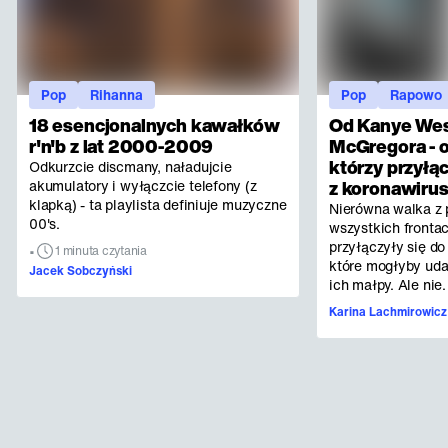
Pop
Rihanna
Pop
Rapowo
18 esencjonalnych kawałków
Od Kanye Wes
r'n'b z lat 2000-2009
McGregora - o
którzy przyłąc
Odkurzcie discmany, naładujcie
akumulatory i wyłączcie telefony (z
z koronawiru
klapką) - ta playlista definiuje muzyczne
Nierówna walka z 
00's.
wszystkich fronta
przyłączyły się do
•
1 minuta czytania
które mogłyby udać
Jacek Sobczyński
ich małpy. Ale nie.
Karina Lachmirowicz