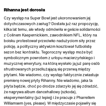
Rihanna jest dorosła
Czy występ na Super Bowl jest ukoronowaniem jej
dotychczasowych zasług? Dostała już raz propozycję,
kilka lat temu, ale wtedy odmówiła w geście solidarności
z Colinem Kaepernickiem, zawodnikiem NFL, który na
boisku protestował przeciwko nadużyciom siły przez
policję, a polityczny aktywizm kosztował futbolistę
sezon bez kontraktu. Tegoroczny występ może być
symbolicznym powrotem z urlopu macierzyńskiego i
muzycznej emerytury, na którą wysłało ją już parę osób
sfrustrowanych przedłużającą się przerwą między
płytami. Nie wiadomo, czy występ faktycznie zwiastuje
premierę nowej płyty Rihanny. Nie wiadomo, jaka ta
płyta będzie, choć po drodze zdarzyło jej się zdradzić,
że nagrywa album dancehallowy (szkoda),
eksperymentalny (już lepiej) i że pracuje z Pharrellem
Williamsem (yes, please). W międzyczasie pojawiły się