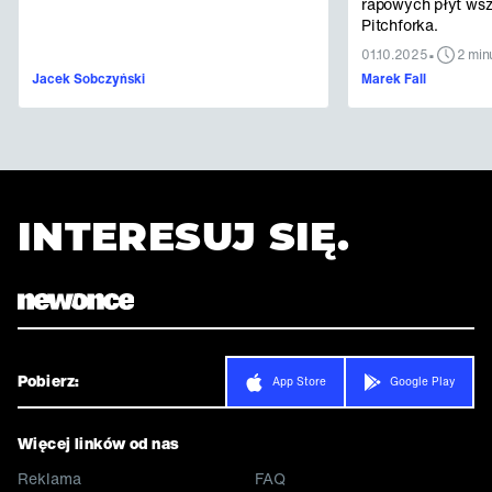
rapowych płyt ws
Pitchforka.
•
01.10.2025
2 min
Jacek Sobczyński
Marek Fall
INTERESUJ SIĘ.
Pobierz:
App Store
Google Play
Więcej linków od nas
Reklama
FAQ