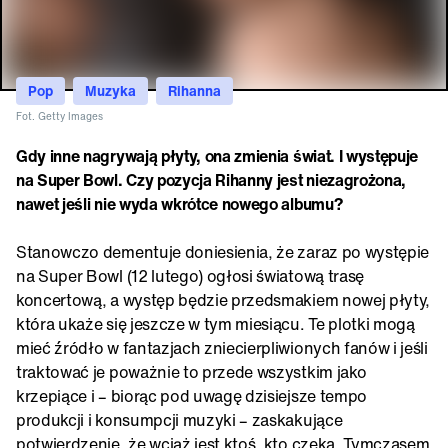
Pop
Muzyka
Rihanna
Fot. Getty Images
Gdy inne nagrywają płyty, ona zmienia świat. I występuje
na Super Bowl. Czy pozycja Rihanny jest niezagrożona,
nawet jeśli nie wyda wkrótce nowego albumu?
Stanowczo dementuje doniesienia, że zaraz po występie
na Super Bowl (12 lutego) ogłosi światową trasę
koncertową, a występ będzie przedsmakiem nowej płyty,
która ukaże się jeszcze w tym miesiącu. Te plotki mogą
mieć źródło w fantazjach zniecierpliwionych fanów i jeśli
traktować je poważnie to przede wszystkim jako
krzepiące i – biorąc pod uwagę dzisiejsze tempo
produkcji i konsumpcji muzyki – zaskakujące
potwierdzenie, że wciąż jest ktoś, kto czeka. Tymczasem