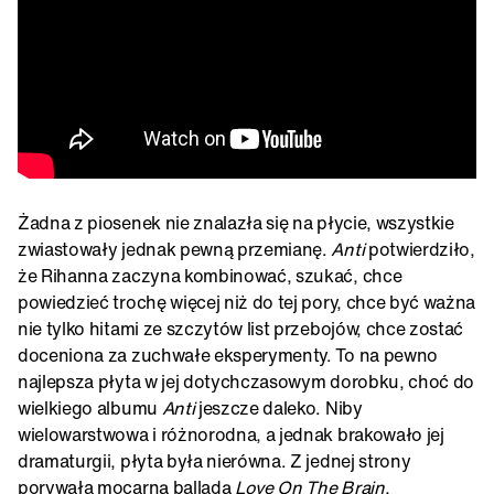
Żadna z piosenek nie znalazła się na płycie, wszystkie
zwiastowały jednak pewną przemianę.
Anti
potwierdziło,
że Rihanna zaczyna kombinować, szukać, chce
powiedzieć trochę więcej niż do tej pory, chce być ważna
nie tylko hitami ze szczytów list przebojów, chce zostać
doceniona za zuchwałe eksperymenty. To na pewno
najlepsza płyta w jej dotychczasowym dorobku, choć do
wielkiego albumu
Anti
jeszcze daleko. Niby
wielowarstwowa i różnorodna, a jednak brakowało jej
dramaturgii, płyta była nierówna. Z jednej strony
porywała mocarną balladą
Love On The Brain
,