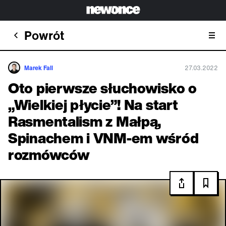
Powrót
Marek Fall
27.03.2022
Oto pierwsze słuchowisko o
„Wielkiej płycie”! Na start
Rasmentalism z Małpą,
Spinachem i VNM-em wśród
rozmówców