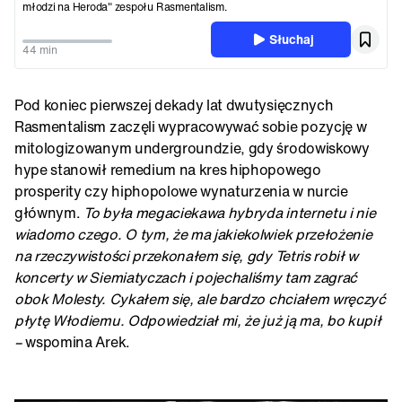
młodzi na Heroda" zespołu Rasmentalism.
Słuchaj
44 min
Pod koniec pierwszej dekady lat dwutysięcznych
Rasmentalism zaczęli wypracowywać sobie pozycję w
mitologizowanym undergroundzie, gdy środowiskowy
hype stanowił remedium na kres hiphopowego
prosperity czy hiphopolowe wynaturzenia w nurcie
głównym.
To była megaciekawa hybryda internetu i nie
wiadomo czego. O tym, że ma jakiekolwiek przełożenie
na rzeczywistości przekonałem się, gdy Tetris robił w
koncerty w Siemiatyczach i pojechaliśmy tam zagrać
obok Molesty. Cykałem się, ale bardzo chciałem wręczyć
płytę Włodiemu. Odpowiedział mi, że już ją ma, bo kupił
–
wspomina Arek.