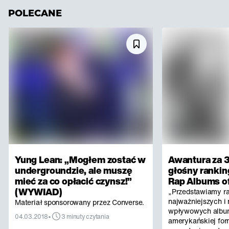
POLECANE
Yung Lean: „Mogłem zostać w
Awantura za 3
undergroundzie, ale muszę
głośny rankin
mieć za co opłacić czynsz!”
Rap Albums of
(WYWIAD)
„Przedstawiamy r
najważniejszych i 
Materiał sponsorowany przez Converse.
wpływowych albu
•
04.03.2018
3 minuty czytania
amerykańskiej for