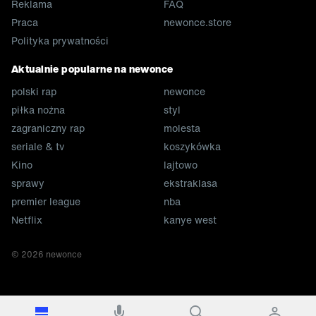
Reklama
FAQ
Praca
newonce.store
Polityka prywatności
Aktualnie popularne na newonce
polski rap
newonce
piłka nożna
styl
zagraniczny rap
molesta
seriale & tv
koszykówka
Kino
lajtowo
sprawy
ekstraklasa
premier league
nba
Netflix
kanye west
©
2026
newonce