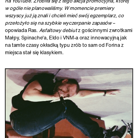
na YouTube. Zrobiła się z tego akcja promocyjna, której
w ogóle nie planowaliśmy. W momencie premiery
wszyscy już ją znali i chcieli mieć swój egzemplarz, co
przełożyło się na szybkie wyczerpanie zapasów –
opowiada Ras.
Asfaltowy debiut
z gościnnymi zwrotkami
Małpy, Spinache'a, Eldo i VNM-a oraz innowacyjną jak
na tamte czasy okładką typu zrób to sam od Forina z
miejsca stał się klasykiem.