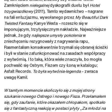
Zamknięciem
nielegalnej
dyskografii duetu był
Hotel
trzygwiazdkowy
(2011). Tamto wydawnictwo
–
nagrane
na fali entuzjazmu, wywołanego przez
My Beautiful Dark
Twisted Fantasy
Kanye Westa
–
rozeszło się w
imponującym, trzytysięcznym nakładzie. Najważniejsze
jednak, że gdy
najlepsze umysły pokolenia
w
zniechęceniu rezygnowały z nagrywania rapu,
Rasmentalism konsekwentnie trzymali się obranej ścieżki
i byli w stanie zafunkcjonować na zasadach współpracy
z wytwórnią. I to taką, która wiele znaczyła, bo mogła
pochwalić się Ostrym, Fiszem czy Łoną w katalogu;
Asfalt Records.
To była wytwónia-legenda
– zwraca
uwagę Kamil.
W tamtym momencie skończyło się z mojej strony
szukanie nowego Ostrego i nowego Fisza. Przełamałem
się, gdy zaufanie, które okazałem chłopakom, spotkało
się z fantastyczną reakcją w postaci płyty „Za młodzi na