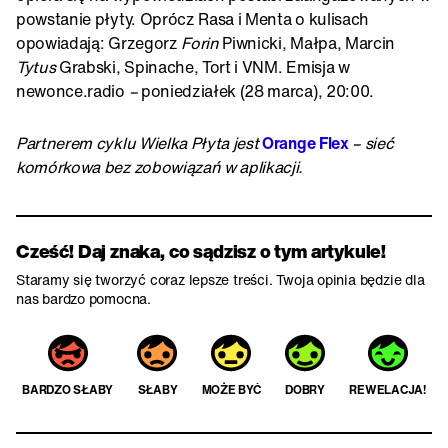
powstanie płyty. Oprócz Rasa i Menta o kulisach
opowiadają: Grzegorz
Forin
Piwnicki, Małpa, Marcin
Tytus
Grabski, Spinache, Tort i VNM. Emisja w
newonce.radio
–
poniedziałek (28 marca), 20:00.
Partnerem cyklu Wielka Płyta jest
Orange Flex
– sieć
komórkowa bez zobowiązań w aplikacji.
Cześć! Daj znaka, co sądzisz o tym artykule!
Staramy się tworzyć coraz lepsze treści. Twoja opinia będzie dla
nas bardzo pomocna.
BARDZO SŁABY
SŁABY
MOŻE BYĆ
DOBRY
REWELACJA!