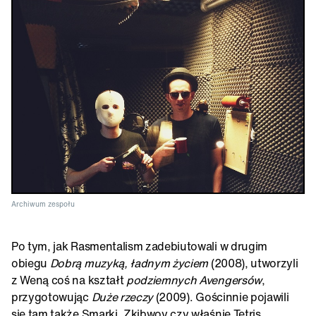
Archiwum zespołu
Po tym, jak Rasmentalism zadebiutowali w drugim
obiegu
Dobrą muzyką, ładnym życiem
(2008), utworzyli
z Weną coś na kształt
podziemnych Avengersów
,
przygotowując
Duże rzeczy
(2009). Gościnnie pojawili
się tam także Smarki, Zkibwoy czy właśnie Tetris.