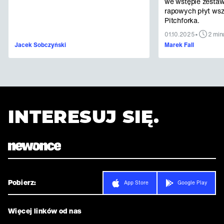
we wstępie zestaw
rapowych płyt ws
Pitchforka.
•
01.10.2025
2 min
Jacek Sobczyński
Marek Fall
INTERESUJ SIĘ.
Pobierz:
App Store
Google Play
Więcej linków od nas