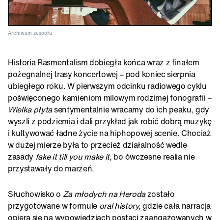
Archiwum zespołu
Historia Rasmentalism dobiegła końca wraz z finałem
pożegnalnej trasy koncertowej
–
pod koniec sierpnia
ubiegłego roku. W pierwszym odcinku radiowego cyklu
poświęconego kamieniom milowym rodzimej fonografii
–
Wielka płyta
sentymentalnie
wracamy do ich peaku, gdy
wyszli z podziemia i dali przykład jak robić dobrą muzykę
i kultywować ładne życie na hiphopowej scenie. Chociaż
w dużej mierze była to przecież działalność wedle
zasady
fake it till you make it,
bo ówczesne realia nie
przystawały do marzeń.
Słuchowisko o
Za młodych na Heroda
zostało
przygotowane w formule
oral history,
gdzie cała narracja
opiera się na wypowiedziach postaci zaangażowanych w