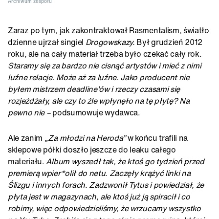
Archiwum zespołu
Zaraz po tym, jak zakontraktował Rasmentalism, światło
dzienne ujrzał singiel
Drogowskazy.
Był grudzień 2012
roku, ale na cały materiał trzeba było czekać cały rok.
Staramy się za bardzo nie cisnąć artystów i mieć z nimi
luźne relacje. Może aż za luźne. Jako producent nie
byłem mistrzem deadline'ów i rzeczy czasami się
rozjeżdżały, ale czy to źle wpłynęło na tę płytę? Na
pewno nie –
podsumowuje wydawca.
Ale zanim
„Za młodzi na Heroda”
w końcu trafili na
sklepowe półki doszło jeszcze do leaku całego
materiału.
Album wyszedł tak, że ktoś go tydzień przed
premierą wpier*olił do netu. Zaczęły krążyć linki na
Ślizgu i innych forach. Zadzwonił Tytus i powiedział, że
płyta jest w magazynach, ale ktoś już ją spiracił i co
robimy, więc odpowiedzieliśmy, że wrzucamy wszystko