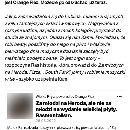
jest Orange Flex. Możecie go odsłuchać już teraz.
Jak przeprowadziłem się do Lublina, miałem znajomych
z kilku tamtejszych składów rapowych. Nagrywałem z
różnymi ludźmi, aż jeden z moich kolegów przyszedł do
studia ze znajomym. Okazał się nim Kamil. Powiedział, że
robi beaty, poszliśmy do niego na piwo i właściwie
pierwszego dnia muzyczne działania zaczęły być
nieśmiało podejmowane. To jest orgin story –
rozpoczyna Ras historię, która prowadzi do
Za młodych
na Heroda. Pizza, „South Park”, jointy i robienie muzyczki
w tle –
szybko uzupełnia Kamil.
Wielka Płyta powered by Orange Flex
Za młodzi na Heroda, ale nie za
młodzi na wydanie wielkiej płyty.
Rasmentalism.
29.03.2022
Marek Fall rozkłada na czynniki pierwsze kulisy powstania albumu "Za