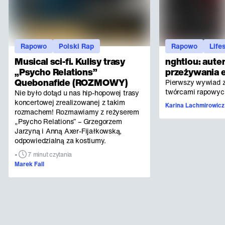
Rapowo
Polski Rap
Rapowo
Life
Musical sci-fi. Kulisy trasy
nghtlou: aute
„Psycho Relations”
przeżywania 
Quebonafide (ROZMOWY)
Pierwszy wywiad z
twórcami rapowych
Nie było dotąd u nas hip-hopowej trasy
koncertowej zrealizowanej z takim
Karina Lachmirowicz
rozmachem! Rozmawiamy z reżyserem
„Psycho Relations” – Grzegorzem
Jarzyną i Anną Axer-Fijałkowską,
odpowiedzialną za kostiumy.
•
7 minut czytania
Marek Fall