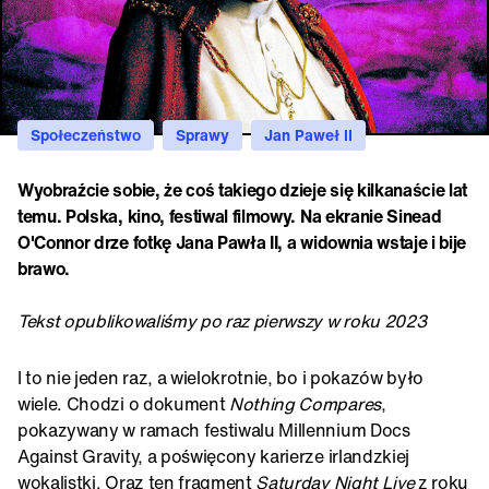
Społeczeństwo
Sprawy
Jan Paweł II
Wyobraźcie sobie, że coś takiego dzieje się kilkanaście lat
temu. Polska, kino, festiwal filmowy. Na ekranie Sinead
O'Connor drze fotkę Jana Pawła II, a widownia wstaje i bije
brawo.
Tekst opublikowaliśmy po raz pierwszy w roku 2023
I to nie jeden raz, a wielokrotnie, bo i pokazów było
wiele. Chodzi o dokument
Nothing Compares
,
pokazywany w ramach festiwalu Millennium Docs
Against Gravity, a poświęcony karierze irlandzkiej
wokalistki. Oraz ten fragment
Saturday Night Live
z roku