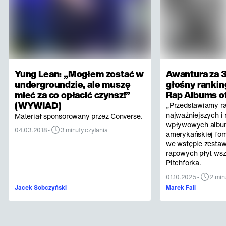
Yung Lean: „Mogłem zostać w
Awantura za 3
undergroundzie, ale muszę
głośny rankin
mieć za co opłacić czynsz!”
Rap Albums of
(WYWIAD)
„Przedstawiamy r
najważniejszych i 
Materiał sponsorowany przez Converse.
wpływowych albu
•
04.03.2018
3 minuty czytania
amerykańskiej for
we wstępie zestaw
rapowych płyt ws
Pitchforka.
•
01.10.2025
2 min
Jacek Sobczyński
Marek Fall