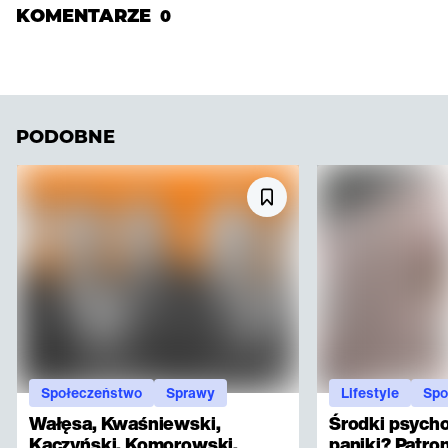
KOMENTARZE
0
PODOBNE
Społeczeństwo
Sprawy
Lifestyle
Spo
Wałęsa, Kwaśniewski,
Środki psych
Kaczyński, Komorowski,
paniki? Patro