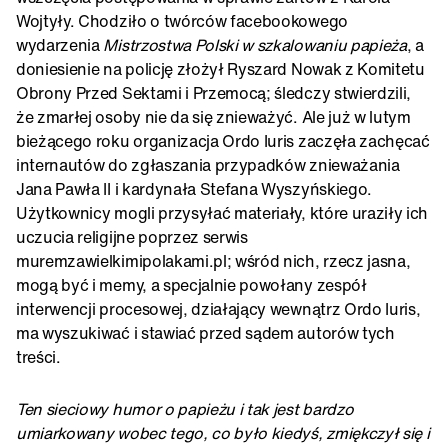
Wojtyły. Chodziło o twórców facebookowego
wydarzenia
Mistrzostwa Polski w szkalowaniu papieża
, a
doniesienie na policję złożył Ryszard Nowak z Komitetu
Obrony Przed Sektami i Przemocą; śledczy stwierdzili,
że zmarłej osoby nie da się znieważyć. Ale już w lutym
bieżącego roku organizacja Ordo Iuris zaczęła zachęcać
internautów do zgłaszania przypadków znieważania
Jana Pawła II i kardynała Stefana Wyszyńskiego.
Użytkownicy mogli przysyłać materiały, które uraziły ich
uczucia religijne poprzez serwis
muremzawielkimipolakami.pl; wśród nich, rzecz jasna,
mogą być i memy, a specjalnie powołany zespół
interwencji procesowej, działający wewnątrz Ordo Iuris,
ma wyszukiwać i stawiać przed sądem autorów tych
treści.
Ten sieciowy humor o papieżu i tak jest bardzo
umiarkowany wobec tego, co było kiedyś, zmiękczył się i