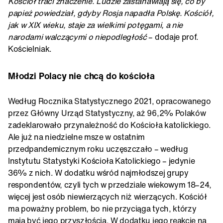
Kościół traci znaczenie. Ludzie zastanawiają się, co by
papież powiedział, gdyby Rosja napadła Polskę. Kościół,
jak w XIX wieku, staje za wielkimi potęgami, a nie
narodami walczącymi o niepodległość
– dodaje prof.
Kościelniak.
Młodzi Polacy nie chcą do kościoła
Według Rocznika Statystycznego 2021, opracowanego
przez Główny Urząd Statystyczny, aż 96,2% Polaków
zadeklarowało przynależność do Kościoła katolickiego.
Ale już na niedzielne msze w ostatnim
przedpandemicznym roku uczęszczało – według
Instytutu Statystyki Kościoła Katolickiego – jedynie
36% z nich. W dodatku wśród najmłodszej grupy
respondentów, czyli tych w przedziale wiekowym 18–24,
więcej jest osób niewierzących niż wierzących. Kościół
ma poważny problem, bo nie przyciąga tych, którzy
mają być jego przyszłością. W dodatku jego reakcje na