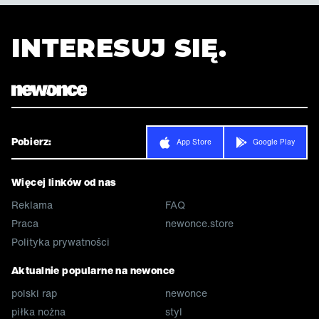
INTERESUJ SIĘ.
Pobierz:
App Store
Google Play
Więcej linków od nas
Reklama
FAQ
Praca
newonce.store
Polityka prywatności
Aktualnie popularne na newonce
polski rap
newonce
piłka nożna
styl