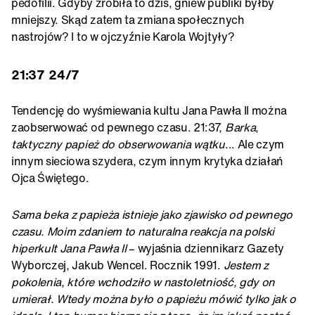
pedofilii. Gdyby zrobiła to dziś, gniew publiki byłby
mniejszy. Skąd zatem ta zmiana społecznych
nastrojów? I to w ojczyźnie Karola Wojtyły?
21:37 24/7
Tendencję do wyśmiewania kultu Jana Pawła II można
zaobserwować od pewnego czasu. 21:37,
Barka
,
taktyczny papież do obserwowania wątku
... Ale czym
innym sieciowa szydera, czym innym krytyka działań
Ojca Świętego.
Sama beka z papieża istnieje jako zjawisko od pewnego
czasu. Moim zdaniem to naturalna reakcja na polski
hiperkult Jana Pawła II
– wyjaśnia dziennikarz Gazety
Wyborczej, Jakub Wencel. Rocznik 1991.
Jestem z
pokolenia, które wchodziło w nastoletniość, gdy on
umierał. Wtedy można było o papieżu mówić tylko jak o