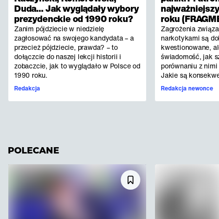
Duda… Jak wyglądały wybory
najważniejsz
prezydenckie od 1990 roku?
roku (FRAGM
Zanim pójdziecie w niedzielę
Zagrożenia związa
zagłosować na swojego kandydata – a
narkotykami są do
przecież pójdziecie, prawda? – to
kwestionowane, a
dołączcie do naszej lekcji historii i
świadomość, jak s
zobaczcie, jak to wyglądało w Polsce od
porównaniu z nimi 
1990 roku.
Jakie są konsekwe
Redakcja
Redakcja newonce
POLECANE