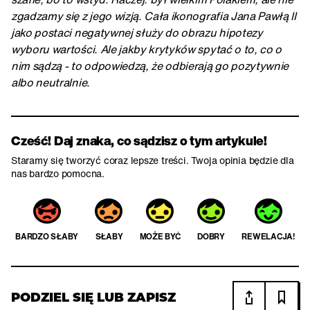
zgadzamy się z jego wizją. Cała ikonografia Jana Pawłą II
jako postaci negatywnej służy do obrazu hipotezy
wyboru wartości. Ale jakby krytyków spytać o to, co o
nim sądzą - to odpowiedzą, że odbierają go pozytywnie
albo neutralnie.
Cześć! Daj znaka, co sądzisz o tym artykule!
Staramy się tworzyć coraz lepsze treści. Twoja opinia będzie dla
nas bardzo pomocna.
BARDZO SŁABY
SŁABY
MOŻE BYĆ
DOBRY
REWELACJA!
PODZIEL SIĘ LUB ZAPISZ