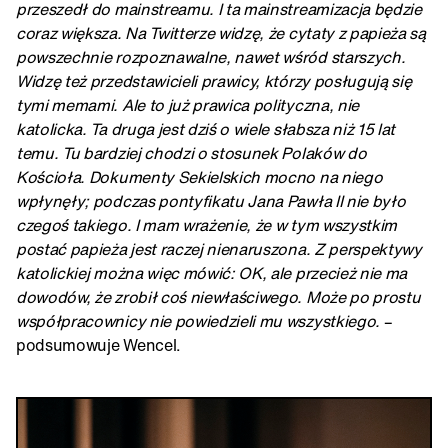
przeszedł do mainstreamu. I ta mainstreamizacja będzie
coraz większa. Na Twitterze widzę, że cytaty z papieża są
powszechnie rozpoznawalne, nawet wśród starszych.
Widzę też przedstawicieli prawicy, którzy posługują się
tymi memami. Ale to już prawica polityczna, nie
katolicka. Ta druga jest dziś o wiele słabsza niż 15 lat
temu. Tu bardziej chodzi o stosunek Polaków do
Kościoła. Dokumenty Sekielskich mocno na niego
wpłynęły; podczas pontyfikatu Jana Pawła II nie było
czegoś takiego. I mam wrażenie, że w tym wszystkim
postać papieża jest raczej nienaruszona. Z perspektywy
katolickiej można więc mówić: OK, ale przecież nie ma
dowodów, że zrobił coś niewłaściwego. Może po prostu
współpracownicy nie powiedzieli mu wszystkiego.
–
podsumowuje Wencel.