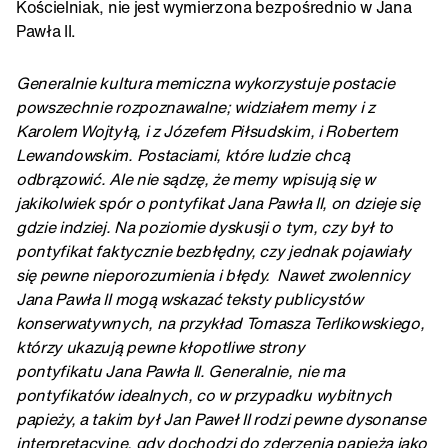
Kościelniak, nie jest wymierzona bezpośrednio w Jana
Pawła II.
Generalnie kultura memiczna wykorzystuje postacie
powszechnie rozpoznawalne; widziałem memy i z
Karolem Wojtyłą, i z Józefem Piłsudskim, i Robertem
Lewandowskim. Postaciami, które ludzie chcą
odbrązowić. Ale nie sądzę, że memy wpisują się w
jakikolwiek spór o pontyfikat Jana Pawła II, on dzieje się
gdzie indziej. Na poziomie dyskusji o tym, czy był to
pontyfikat faktycznie bezbłędny, czy jednak pojawiały
się pewne nieporozumienia i błędy. Nawet zwolennicy
Jana Pawła II mogą wskazać teksty publicystów
konserwatywnych, na przykład Tomasza Terlikowskiego,
którzy ukazują pewne kłopotliwe strony
pontyfikatu Jana Pawła II. Generalnie, nie ma
pontyfikatów idealnych, co w przypadku wybitnych
papieży, a takim był Jan Paweł II rodzi pewne dysonanse
interpretacyjne, gdy dochodzi do zderzenia papieża jako