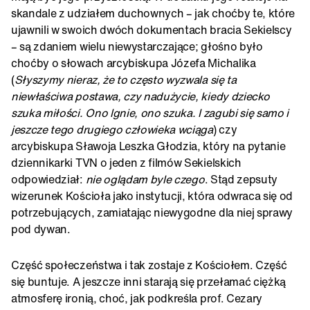
skandale z udziałem duchownych – jak choćby te, które
ujawnili w swoich dwóch dokumentach bracia Sekielscy
– są zdaniem wielu niewystarczające; głośno było
choćby o słowach arcybiskupa Józefa Michalika
(
Słyszymy nieraz, że to często wyzwala się ta
niewłaściwa postawa, czy nadużycie, kiedy dziecko
szuka miłości. Ono lgnie, ono szuka. I zagubi się samo i
jeszcze tego drugiego człowieka wciąga
) czy
arcybiskupa Sławoja Leszka Głodzia, który na pytanie
dziennikarki TVN o jeden z filmów Sekielskich
odpowiedział:
nie oglądam byle czego
. Stąd zepsuty
wizerunek Kościoła jako instytucji, która odwraca się od
potrzebujących, zamiatając niewygodne dla niej sprawy
pod dywan.
Część społeczeństwa i tak zostaje z Kościołem. Część
się buntuje. A jeszcze inni starają się przełamać ciężką
atmosferę ironią, choć, jak podkreśla prof. Cezary