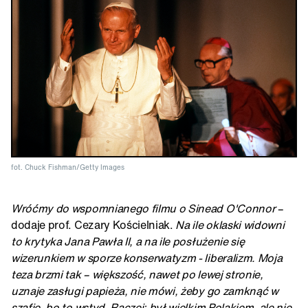
fot. Chuck Fishman/Getty Images
Wróćmy do wspomnianego filmu o Sinead O'Connor
–
dodaje prof. Cezary Kościelniak.
Na ile oklaski widowni
to krytyka Jana Pawła II, a na ile posłużenie się
wizerunkiem w sporze konserwatyzm - liberalizm. Moja
teza brzmi tak – większość, nawet po lewej stronie,
uznaje zasługi papieża, nie mówi, żeby go zamknąć w
szafie, bo to wstyd. Raczej: był wielkim Polakiem, ale nie