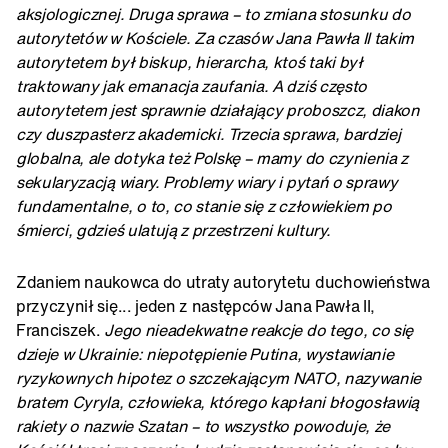
aksjologicznej. Druga sprawa – to zmiana stosunku do
autorytetów w Kościele. Za czasów Jana Pawła II takim
autorytetem był biskup, hierarcha, ktoś taki był
traktowany jak emanacja zaufania. A dziś często
autorytetem jest sprawnie działający proboszcz, diakon
czy duszpasterz akademicki. Trzecia sprawa, bardziej
globalna, ale dotyka też Polskę – mamy do czynienia z
sekularyzacją wiary. Problemy wiary i pytań o sprawy
fundamentalne, o to, co stanie się z człowiekiem po
śmierci, gdzieś ulatują z przestrzeni kultury.
Zdaniem naukowca do utraty autorytetu duchowieństwa
przyczynił się... jeden z następców Jana Pawła II,
Franciszek.
Jego nieadekwatne reakcje do tego, co się
dzieje w Ukrainie: niepotępienie Putina, wystawianie
ryzykownych hipotez o szczekającym NATO, nazywanie
bratem Cyryla, człowieka, którego kapłani błogosławią
rakiety o nazwie Szatan – to wszystko powoduje, że