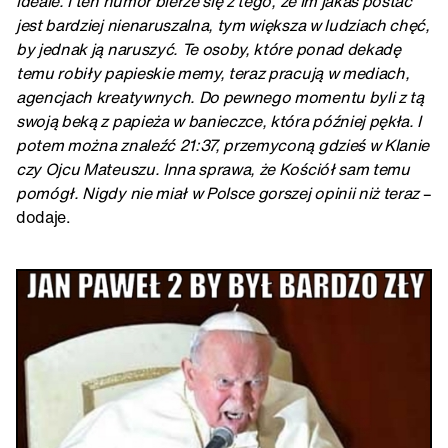
ideale. I ten humor bierze się z tego, że im jakaś postać
jest bardziej nienaruszalna, tym większa w ludziach chęć,
by jednak ją naruszyć. Te osoby, które ponad dekadę
temu robiły papieskie memy, teraz pracują w mediach,
agencjach kreatywnych. Do pewnego momentu byli z tą
swoją beką z papieża w banieczce, która później pękła. I
potem można znaleźć 21:37, przemyconą gdzieś w Klanie
czy Ojcu Mateuszu. Inna sprawa, że Kościół sam temu
pomógł. Nigdy nie miał w Polsce gorszej opinii niż teraz
–
dodaje.