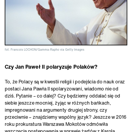
fot. Francois LOCHON/Gamma-Rapho via Getty Images
Czy Jan Paweł II polaryzuje Polaków?
To, że Polacy są w kwestii religii i podejścia do nauk oraz
postaci Jana Pawła II spolaryzowani, wiadomo nie od
dziś. Pytanie – co dalej? Czy będziemy oddalać się od
siebie jeszcze mocniej, żyjąc w różnych bańkach,
impregnowani na argumenty drugiej strony, czy
przeciwnie – znajdziemy wspólny język? Jeszcze w 2016
roku prokuratura Warszawa Mokotów odmówiła
wszczęcia postępowania w sprawie żartów z Karola