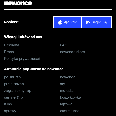
Pobierz:
App Store
Google Play
Więcej linków od nas
Reklama
FAQ
Praca
newonce.store
Polityka prywatności
Aktualnie popularne na newonce
polski rap
newonce
piłka nożna
styl
zagraniczny rap
molesta
seriale & tv
koszykówka
Kino
lajtowo
sprawy
ekstraklasa