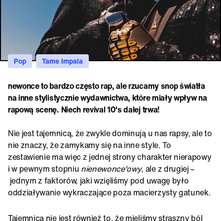
Pop
Tame Impala
newonce to bardzo często rap, ale rzucamy snop światła
na inne stylistycznie wydawnictwa, które miały wpływ na
rapową scenę. Niech revival 10's dalej trwa!
Nie jest tajemnicą, że zwykle dominują u nas rapsy, ale to
nie znaczy, że zamykamy się na inne style. To
zestawienie ma więc z jednej strony charakter nierapowy
i w pewnym stopniu
nienewonce'owy
, ale z drugiej –
jednym z faktorów, jaki wzięliśmy pod uwagę było
oddziaływanie wykraczające poza macierzysty gatunek.
Tajemnicą nie jest również to, że mieliśmy straszny ból