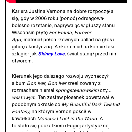
Kariera Justina Vernona na dobre rozpoczęła
się, gdy w 2006 roku (ponoć) odreagował
bolesne rozstanie, nagrywając w głuszy stanu
Wisconsin płytę
For Emma, Forever
Ago;
materiał pełen rzewnych ballad na głos i
gitarę akustyczną. A skoro miał na koncie taki
szlagier jak
Skinny Love
,
świat stanął przed nim
otworem.
Kierunek jego dalszego rozwoju wyznaczył
album
Bon Iver, Bon Iver
zrealizowany z
rozmachem niemal
springsteenowskim
czy...
westowym
. Ten zestaw piosenek powstawał w
podobnym okresie co
My Beautiful Dark Twisted
Fantasy,
na którym Vernon gościł w
kawałkach
Monster
i
Lost in the World.
A
to stało się początkiem długiej artystycznej