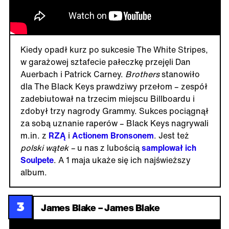
Kiedy opadł kurz po sukcesie The White Stripes,
w garażowej sztafecie pałeczkę przejęli Dan
Auerbach i Patrick Carney.
Brothers
stanowiło
dla The Black Keys prawdziwy przełom – zespół
zadebiutował na trzecim miejscu Billboardu i
zdobył trzy nagrody Grammy. Sukces pociągnął
za sobą uznanie raperów – Black Keys nagrywali
m.in. z
RZĄ
i
Actionem Bronsonem
. Jest też
polski wątek –
u nas z lubością
samplował ich
Soulpete
. A 1 maja ukaże się ich najświeższy
album.
3
James Blake – James Blake