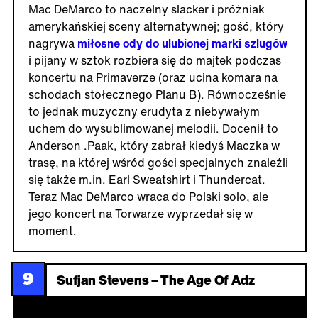
Mac DeMarco to naczelny slacker i próżniak
amerykańskiej sceny alternatywnej; gość, który
nagrywa
miłosne ody do ulubionej marki szlugów
i pijany w sztok rozbiera się do majtek podczas
koncertu na Primaverze (oraz ucina komara na
schodach stołecznego Planu B). Równocześnie
to jednak muzyczny erudyta z niebywałym
uchem do wysublimowanej melodii. Docenił to
Anderson .Paak, który zabrał kiedyś Maczka w
trasę, na której wśród gości specjalnych znaleźli
się także m.in. Earl Sweatshirt i Thundercat.
Teraz Mac DeMarco wraca do Polski solo, ale
jego koncert na Torwarze wyprzedał się w
moment.
9
Sufjan Stevens – The Age Of Adz