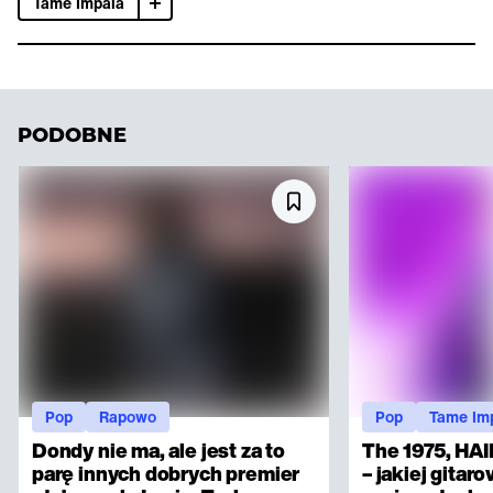
Tame Impala
PODOBNE
Pop
Rapowo
Pop
Tame Im
Dondy nie ma, ale jest za to
The 1975, HAI
parę innych dobrych premier
– jakiej gitar