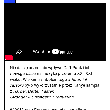
Nie da się przecenić wpływu Daft Punk i ich
nowego disco
na muzykę przełomu XX i XXI
wieku. Wielkim symbolem tego
influential
factoru
było wykorzystanie przez Kanye sampla
z
Harder, Better, Faster,
Stronger
w
Stronger
z
Graduation
.
W 2013 roku Francuzi powrócili po blisko