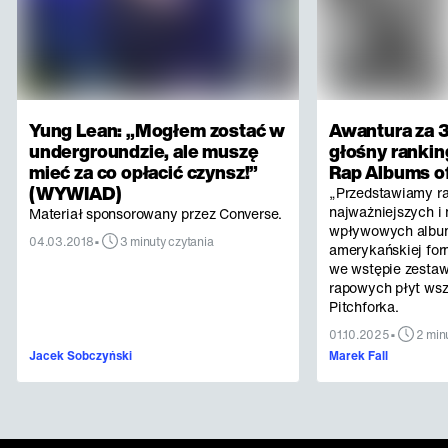
Yung Lean: „Mogłem zostać w
Awantura za 3
undergroundzie, ale muszę
głośny rankin
mieć za co opłacić czynsz!”
Rap Albums of
(WYWIAD)
„Przedstawiamy r
najważniejszych i 
Materiał sponsorowany przez Converse.
wpływowych albu
•
04.03.2018
3 minuty czytania
amerykańskiej for
we wstępie zestaw
rapowych płyt ws
Pitchforka.
•
01.10.2025
2 min
Jacek Sobczyński
Marek Fall