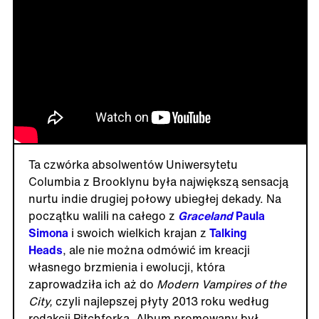
Ta czwórka absolwentów Uniwersytetu
Columbia z Brooklynu była największą sensacją
nurtu indie drugiej połowy ubiegłej dekady. Na
początku walili na całego z
Graceland
Paula
Simona
i swoich wielkich krajan z
Talking
Heads
, ale nie można odmówić im kreacji
własnego brzmienia i ewolucji, która
zaprowadziła ich aż do
Modern Vampires of the
City,
czyli najlepszej płyty 2013 roku według
redakcji Pitchforka. Album promowany był