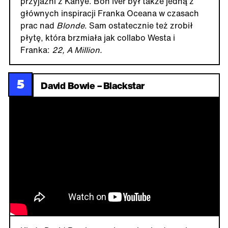
przyjaźni z Kanye. Bon Iver był także jedną z
głównych inspiracji Franka Oceana w czasach
prac nad
Blonde
. Sam ostatecznie też zrobił
płytę, która brzmiała jak collabo Westa i
Franka:
22, A Million.
5
David Bowie – Blackstar