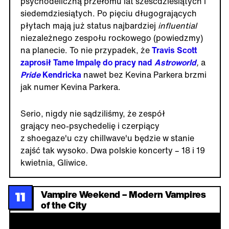
psychodeliczną przełomu lat sześćdziesiątych i
siedemdziesiątych. Po pięciu długogrających
płytach mają już status najbardziej
influential
niezależnego
zespołu rockowego (powiedzmy)
na planecie. To nie przypadek, że
Travis Scott
zaprosił Tame Impalę do pracy nad
Astroworld
,
a
Pride
Kendricka
nawet bez Kevina Parkera brzmi
jak numer Kevina Parkera.
Serio, nigdy nie sądziliśmy, że zespół
grający neo-psychedelię i czerpiący
z shoegaze'u czy chillwave'u będzie w stanie
zajść tak wysoko. Dwa polskie koncerty – 18 i 19
kwietnia, Gliwice.
Vampire Weekend – Modern Vampires
11
of the City