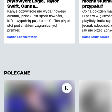
płytowych: Logic, Taylor
można słuchać
Swift, Gunna...
przypału?
Kanye oczywiście nie wydał nowego
Co na co dzień m
albumu, jednak jest sporo nowości,
U nas w większoś
które wypełnią pustkę po Ye. Ten piątek
playlisty trafia ra
stoi pod znakiem zagranicznych
jednak odpocząć,
premier.
jak nie przeciągną
Karina Lachmirowicz
Kamil Szufladowicz
POLECANE