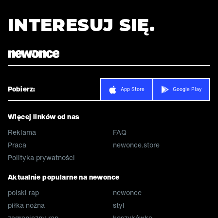
INTERESUJ SIĘ.
Pobierz:
App Store
Google Play
Więcej linków od nas
Reklama
FAQ
Praca
newonce.store
Polityka prywatności
Aktualnie popularne na newonce
polski rap
newonce
piłka nożna
styl
zagraniczny rap
koszykówka