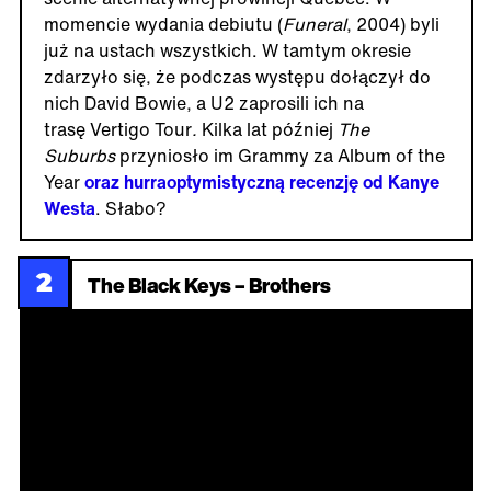
momencie wydania debiutu (
Funeral
, 2004) byli
już na ustach wszystkich. W tamtym okresie
zdarzyło się, że podczas występu dołączył do
nich David Bowie, a U2 zaprosili ich na
trasę Vertigo Tour
.
Kilka lat później
The
Suburbs
przyniosło im Grammy za Album of the
Year
oraz hurraoptymistyczną recenzję od Kanye
Westa
. Słabo?
2
The Black Keys – Brothers