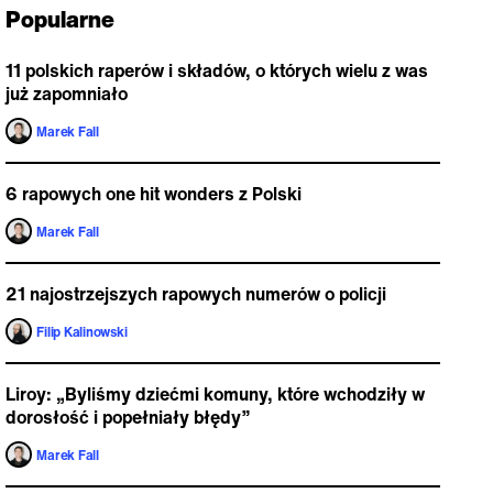
Popularne
11 polskich raperów i składów, o których wielu z was
już zapomniało
Marek Fall
6 rapowych one hit wonders z Polski
Marek Fall
21 najostrzejszych rapowych numerów o policji
Filip Kalinowski
Liroy: „Byliśmy dziećmi komuny, które wchodziły w
dorosłość i popełniały błędy”
Marek Fall