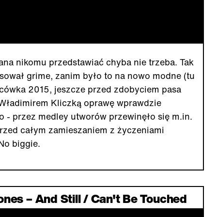
ana nikomu przedstawiać chyba nie trzeba. Tak
sował grime, zanim było to na nowo modne (tu
ńcówka 2015, jeszcze przed zdobyciem pasa
z Władimirem Kliczką oprawę wprawdzie
ło - przez medley utworów przewinęło się m.in.
przed całym zamieszaniem z życzeniami
No biggie.
ones – And Still / Can't Be Touched