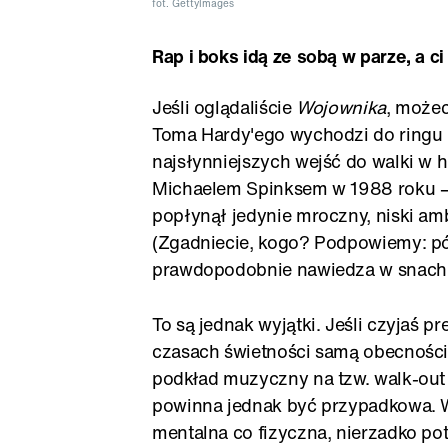
fot. GettyImages
Rap i boks idą ze sobą w parze, a ci
Jeśli oglądaliście
Wojownika
, możec
Toma Hardy'ego wychodzi do ringu p
najsłynniejszych wejść do walki w h
Michaelem Spinksem w 1988 roku –
popłynął jedynie mroczny, niski am
(Zgadniecie, kogo? Podpowiemy: pół
prawdopodobnie nawiedza w snach
To są jednak wyjątki. Jeśli czyjaś pr
czasach świetności samą obecnością
podkład muzyczny na tzw. walk-out 
powinna jednak być przypadkowa. W
mentalna co fizyczna, nierzadko pot