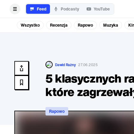
Feed
Podcasty
YouTube
Wszystko
Recenzja
Rapowo
Muzyka
Ki
Dawid Raźny
27.06.2025
5 klasycznych 
które zagrzewał
Rapowo