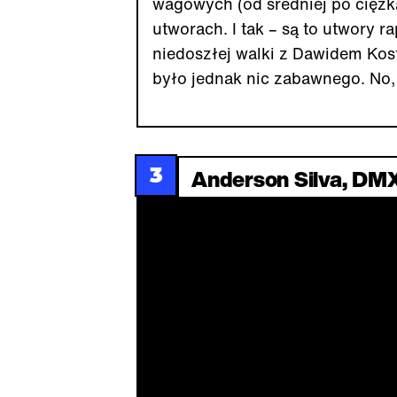
wagowych (od średniej po ciężk
utworach. I tak – są to utwory 
niedoszłej walki z Dawidem Kos
było jednak nic zabawnego. No,
3
Anderson Silva, DMX