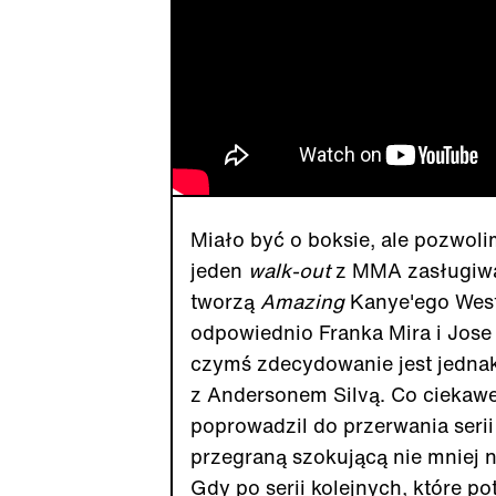
Miało być o boksie, ale pozwoli
jeden
walk-out
z MMA zasługiwał
tworzą
Amazing
Kanye'ego Wes
odpowiednio Franka Mira i Jose 
czymś zdecydowanie jest jedna
z Andersonem Silvą. Co ciekawe
poprowadzil do przerwania serii
przegraną szokującą nie mniej 
Gdy po serii kolejnych, które p