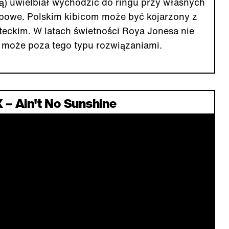
ą) uwielbiał wychodzić do ringu przy własnych
rapowe. Polskim kibicom może być kojarzony z
teckim. W latach świetności Roya Jonesa nie
 może poza tego typu rozwiązaniami.
 – Ain't No Sunshine