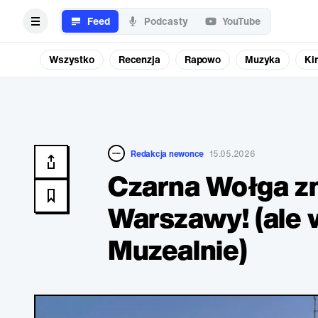
Feed
Podcasty
YouTube
Wszystko
Recenzja
Rapowo
Muzyka
Ki
Redakcja newonce
15.05.2026
Czarna Wołga z
Warszawy! (ale
Muzealnie)