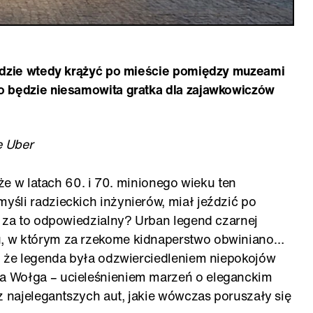
będzie wtedy krążyć po mieście pomiędzy muzeami
o będzie niesamowita gratka dla zajawkowiczów
ę Uber
 że w latach 60. i 70. minionego wieku ten
śli radzieckich inżynierów, miał jeździć po
ł za to odpowiedzialny? Urban legend czarnej
, w którym za rzekome kidnaperstwo obwiniano…
, że legenda była odzwierciedleniem niepokojów
a Wołga – ucieleśnieniem marzeń o eleganckim
z najelegantszych aut, jakie wówczas poruszały się