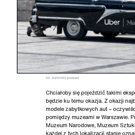
fot. materiały prasowe
Chciałoby się pojeździć takimi eks
będzie ku temu okazja. Z okazji naj
modele zabytkowych aut – oczywiśc
pomiędzy muzeami w Warszawie. Pr
Muzeum Narodowe, Muzeum Sztuki 
każdej z tych lokalizacji stanie oz