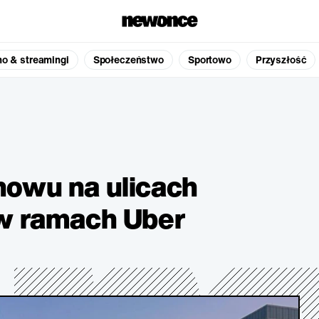
no & streamingi
Społeczeństwo
Sportowo
Przyszłość
nowu na ulicach
 w ramach Uber