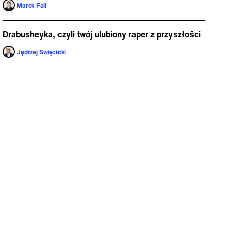
Marek Fall
Drabusheyka, czyli twój ulubiony raper z przyszłości
Jędrzej Święcicki