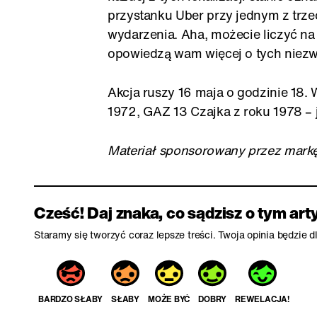
przystanku Uber przy jednym z trze
wydarzenia. Aha, możecie liczyć na 
opowiedzą wam więcej o tych niezw
Akcja ruszy 16 maja o godzinie 18
1972, GAZ 13 Czajka z roku 1978 – j
Materiał sponsorowany przez mark
Cześć! Daj znaka, co sądzisz o tym art
Staramy się tworzyć coraz lepsze treści. Twoja opinia będzie 
BARDZO SŁABY
SŁABY
MOŻE BYĆ
DOBRY
REWELACJA!