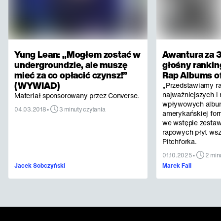
Yung Lean: „Mogłem zostać w
Awantura za 3
undergroundzie, ale muszę
głośny rankin
mieć za co opłacić czynsz!”
Rap Albums of
(WYWIAD)
„Przedstawiamy r
najważniejszych i 
Materiał sponsorowany przez Converse.
wpływowych albu
•
04.03.2018
3 minuty czytania
amerykańskiej for
we wstępie zestaw
rapowych płyt ws
Pitchforka.
•
01.10.2025
2 min
Jacek Sobczyński
Marek Fall