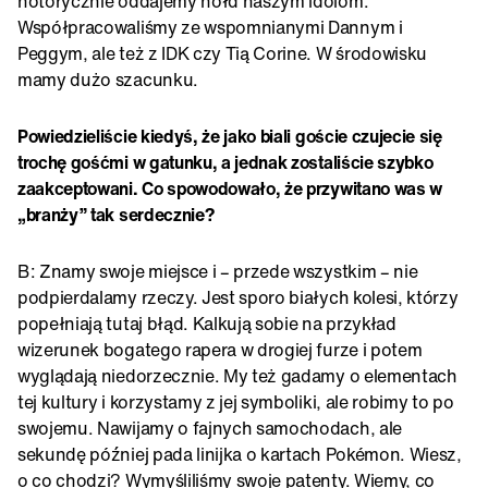
notorycznie oddajemy hołd naszym idolom.
Współpracowaliśmy ze wspomnianymi Dannym i
Peggym, ale też z IDK czy Tią Corine. W środowisku
mamy dużo szacunku.
Powiedzieliście kiedyś, że jako biali goście czujecie się
trochę gośćmi w gatunku, a jednak zostaliście szybko
zaakceptowani. Co spowodowało, że przywitano was w
„branży” tak serdecznie?
B: Znamy swoje miejsce i – przede wszystkim – nie
podpierdalamy rzeczy. Jest sporo białych kolesi, którzy
popełniają tutaj błąd. Kalkują sobie na przykład
wizerunek bogatego rapera w drogiej furze i potem
wyglądają niedorzecznie. My też gadamy o elementach
tej kultury i korzystamy z jej symboliki, ale robimy to po
swojemu. Nawijamy o fajnych samochodach, ale
sekundę później pada linijka o kartach Pokémon. Wiesz,
o co chodzi? Wymyśliliśmy swoje patenty. Wiemy, co