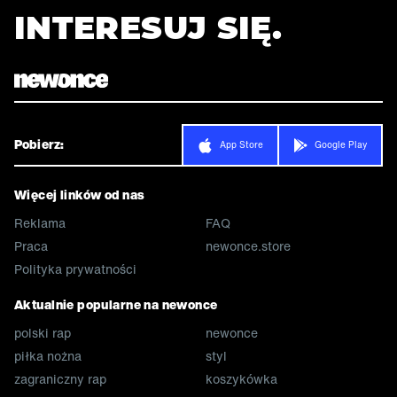
INTERESUJ SIĘ.
Pobierz:
App Store
Google Play
Więcej linków od nas
Reklama
FAQ
Praca
newonce.store
Polityka prywatności
Aktualnie popularne na newonce
polski rap
newonce
piłka nożna
styl
zagraniczny rap
koszykówka