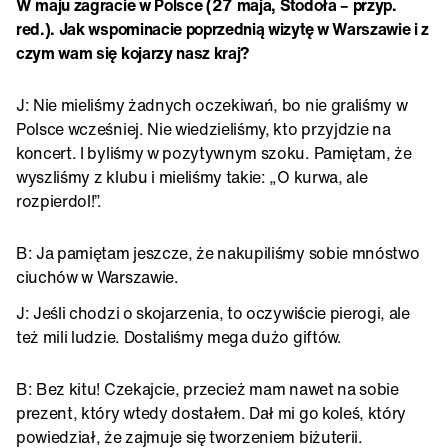
W maju zagracie w Polsce (27 maja, Stodoła – przyp.
red.). Jak wspominacie poprzednią wizytę w Warszawie i z
czym wam się kojarzy nasz kraj?
J: Nie mieliśmy żadnych oczekiwań, bo nie graliśmy w
Polsce wcześniej. Nie wiedzieliśmy, kto przyjdzie na
koncert. I byliśmy w pozytywnym szoku. Pamiętam, że
wyszliśmy z klubu i mieliśmy takie: „O kurwa, ale
rozpierdol!”.
B: Ja pamiętam jeszcze, że nakupiliśmy sobie mnóstwo
ciuchów w Warszawie.
J: Jeśli chodzi o skojarzenia, to oczywiście pierogi, ale
też mili ludzie. Dostaliśmy mega dużo giftów.
B: Bez kitu! Czekajcie, przecież mam nawet na sobie
prezent, który wtedy dostałem. Dał mi go koleś, który
powiedział, że zajmuje się tworzeniem biżuterii.