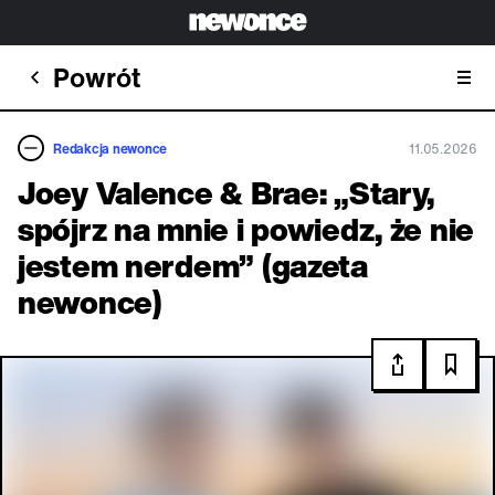
Powrót
Redakcja newonce
11.05.2026
Joey Valence & Brae: „Stary,
spójrz na mnie i powiedz, że nie
jestem nerdem” (gazeta
newonce)