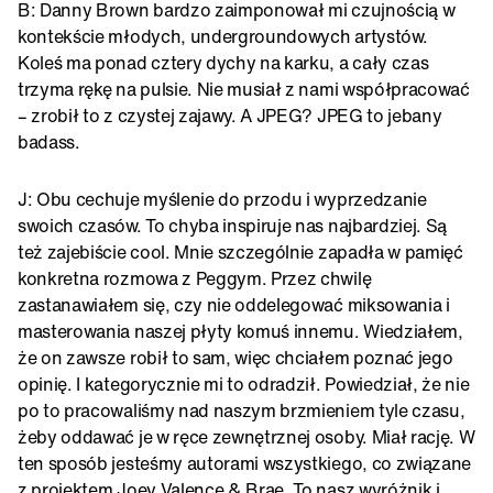
B: Danny Brown bardzo zaimponował mi czujnością w
kontekście młodych, undergroundowych artystów.
Koleś ma ponad cztery dychy na karku, a cały czas
trzyma rękę na pulsie. Nie musiał z nami współpracować
– zrobił to z czystej zajawy. A JPEG? JPEG to jebany
badass.
J: Obu cechuje myślenie do przodu i wyprzedzanie
swoich czasów. To chyba inspiruje nas najbardziej. Są
też zajebiście cool. Mnie szczególnie zapadła w pamięć
konkretna rozmowa z Peggym. Przez chwilę
zastanawiałem się, czy nie oddelegować miksowania i
masterowania naszej płyty komuś innemu. Wiedziałem,
że on zawsze robił to sam, więc chciałem poznać jego
opinię. I kategorycznie mi to odradził. Powiedział, że nie
po to pracowaliśmy nad naszym brzmieniem tyle czasu,
żeby oddawać je w ręce zewnętrznej osoby. Miał rację. W
ten sposób jesteśmy autorami wszystkiego, co związane
z projektem Joey Valence & Brae. To nasz wyróżnik i