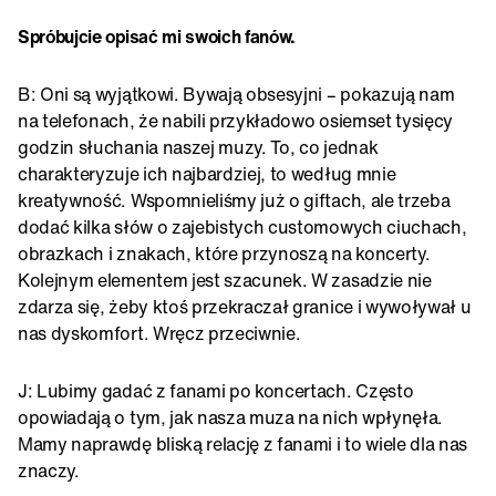
Spróbujcie opisać mi swoich fanów.
B: Oni są wyjątkowi. Bywają obsesyjni – pokazują nam
na telefonach, że nabili przykładowo osiemset tysięcy
godzin słuchania naszej muzy. To, co jednak
charakteryzuje ich najbardziej, to według mnie
kreatywność. Wspomnieliśmy już o giftach, ale trzeba
dodać kilka słów o zajebistych customowych ciuchach,
obrazkach i znakach, które przynoszą na koncerty.
Kolejnym elementem jest szacunek. W zasadzie nie
zdarza się, żeby ktoś przekraczał granice i wywoływał u
nas dyskomfort. Wręcz przeciwnie.
J: Lubimy gadać z fanami po koncertach. Często
opowiadają o tym, jak nasza muza na nich wpłynęła.
Mamy naprawdę bliską relację z fanami i to wiele dla nas
znaczy.