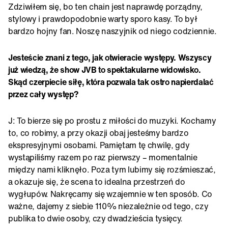
Zdziwiłem się, bo ten chain jest naprawdę porządny,
stylowy i prawdopodobnie warty sporo kasy. To był
bardzo hojny fan. Noszę naszyjnik od niego codziennie.
Jesteście znani z tego, jak otwieracie występy. Wszyscy
już wiedzą, że show JVB to spektakularne widowisko.
Skąd czerpiecie siłę, która pozwala tak ostro napierdalać
przez cały występ?
J: To bierze się po prostu z miłości do muzyki. Kochamy
to, co robimy, a przy okazji obaj jesteśmy bardzo
ekspresyjnymi osobami. Pamiętam tę chwilę, gdy
wystąpiliśmy razem po raz pierwszy – momentalnie
między nami kliknęło. Poza tym lubimy się rozśmieszać,
a okazuje się, że scena to idealna przestrzeń do
wygłupów. Nakręcamy się wzajemnie w ten sposób. Co
ważne, dajemy z siebie 110% niezależnie od tego, czy
publika to dwie osoby, czy dwadzieścia tysięcy.