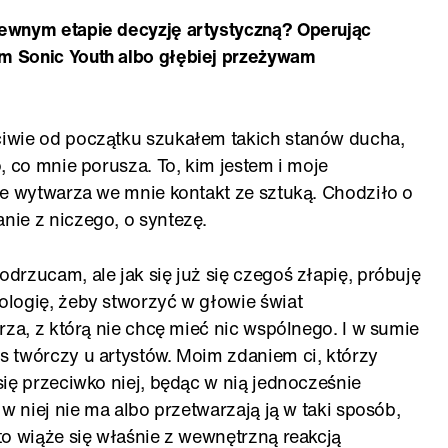
ewnym etapie decyzję artystyczną? Operując
m Sonic Youth albo głębiej przeżywam
iwie od początku szukałem takich stanów ducha,
, co mnie porusza. To, kim jestem i moje
re wytwarza we mnie kontakt ze sztuką. Chodziło o
ie z niczego, o syntezę.
rzucam, ale jak się już się czegoś złapię, próbuję
logię, żeby stworzyć w głowie świat
rza, z którą nie chcę mieć nic wspólnego. I w sumie
 twórczy u artystów. Moim zdaniem ci, którzy
ię przeciwko niej, będąc w nią jednocześnie
w niej nie ma albo przetwarzają ją w taki sposób,
to wiąże się właśnie z wewnętrzną reakcją