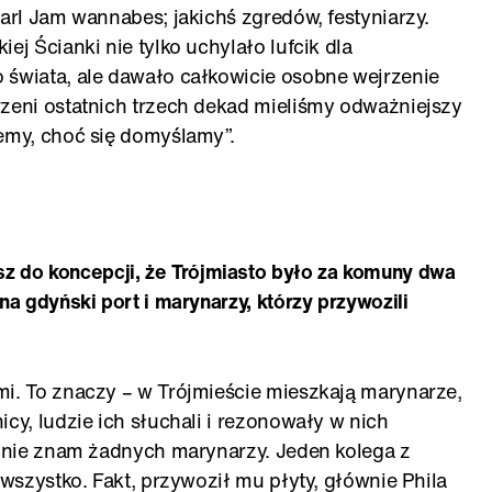
earl Jam wannabes; jakichś zgredów, festyniarzy.
ej Ścianki nie tylko uchylało lufcik dla
 świata, ale dawało całkowicie osobne wejrzenie
rzeni ostatnich trzech dekad mieliśmy odważniejszy
iemy, choć się domyślamy”.
sz
do koncepcji, że Trójmiasto było za komuny dwa
na gdyński port i marynarzy, którzy przywozili
mi. To znaczy – w Trójmieście mieszkają marynarze,
icy, ludzie ich słuchali i rezonowały w nich
Ja nie znam żadnych marynarzy. Jeden kolega z
 wszystko. Fakt, przywoził mu płyty, głównie Phila