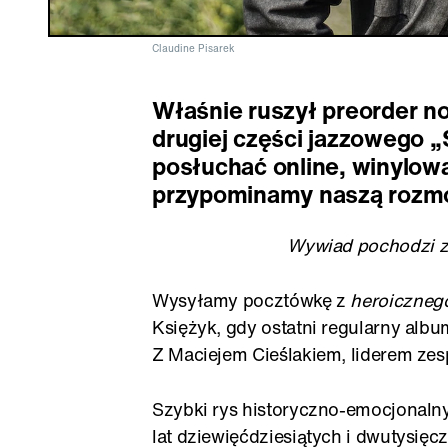
Claudine Pisarek
Właśnie ruszył preorder n
drugiej części jazzowego „
posłuchać online, winylowa 
przypominamy naszą rozmo
Wywiad pochodzi z
Wysyłamy pocztówkę z
heroicznego
Księżyk, gdy ostatni regularny al
Z Maciejem Cieślakiem, liderem zes
Szybki rys historyczno-emocjonalny
lat dziewięćdziesiątych i dwutysięc