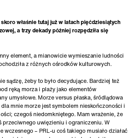
skoro właśnie tutaj już w latach pięćdziesiątych
owej, a trzy dekady później rozpędziła się
 inny element, a mianowicie wymieszanie ludności
pochodziła z różnych ośrodków kulturowych.
ie sądzę, żeby to było decydujące. Bardziej też
pod ręką morza i plaży jako elementów
any umysłowe. Morze versus płaska, śródlądowa
 dla mnie morze jest symbolem nieskończoności i
mości; czegoś niedomkniętego. Mam wrażenie, że
 przeciwnego uwięzieniu i ograniczeniu. W
ie wczesnego – PRL-u coś takiego musiało działać