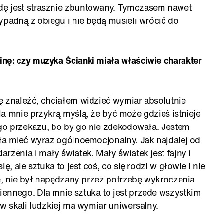
ę jest strasznie zbuntowany. Tymczasem nawet
ypadną z obiegu i nie będą musieli wrócić do
nę: czy muzyka Ścianki miała właściwie charakter
ę znaleźć, chciałem widzieć wymiar absolutnie
a mnie przykrą myślą, że być może gdzieś istnieje
tego przekazu, bo by go nie zdekodowała. Jestem
ała mieć wyraz ogólnoemocjonalny. Jak najdalej od
rzenia i mały światek. Mały światek jest fajny i
ę, ale sztuka to jest coś, co się rodzi w głowie i nie
je, nie był napędzany przez potrzebę wykroczenia
ennego. Dla mnie sztuka to jest przede wszystkim
 w skali ludzkiej ma wymiar uniwersalny.