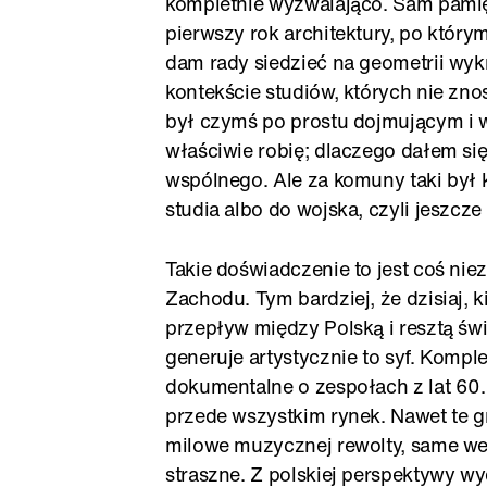
kompletnie wyzwalająco. Sam pamię
pierwszy rok architektury, po który
dam rady siedzieć na geometrii wyk
kontekście studiów, których nie zno
był czymś po prostu dojmującym i 
właściwie robię; dlaczego dałem si
wspólnego. Ale za komuny taki był k
studia albo do wojska, czyli jeszcze
Takie doświadczenie to jest coś niezm
Zachodu. Tym bardziej, że dzisiaj, k
przepływ między Polską i resztą św
generuje artystycznie to syf. Kompl
dokumentalne o zespołach z lat 60. 
przede wszystkim rynek. Nawet te g
milowe muzycznej rewolty, same we
straszne. Z polskiej perspektywy wyd