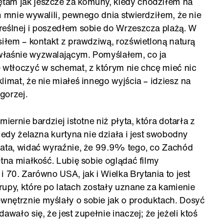
tam jak jeszcze za komuny, kiedy chodziłem na
m mnie wywalili, pewnego dnia stwierdziłem, że nie
reślnej i poszedłem sobie do Wrzeszcza plażą. W
siłem – kontakt z prawdziwą, rozświetloną naturą
właśnie wyzwalającym. Pomyślałem, co ja
ę wtłoczyć w schemat, z którym nie chcę mieć nic
limat, że nie miałeś innego wyjścia – idziesz na
 gorzej.
iernie bardziej istotne niż płyta, która dotarła z
iedy żelazna kurtyna nie działa i jest swobodny
iata, widać wyraźnie, że 99.9% tego, co Zachód
etna miałkość. Lubię sobie oglądać filmy
i 70. Zarówno USA, jak i Wielka Brytania to jest
rupy, które po latach zostały uznane za kamienie
wnętrznie myślały o sobie jak o produktach. Dosyć
awało się, że jest zupełnie inaczej; że jeżeli ktoś