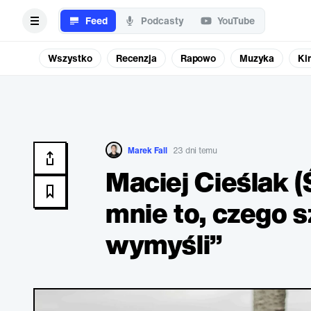
Feed
Podcasty
YouTube
Wszystko
Recenzja
Rapowo
Muzyka
Ki
Marek Fall
23 dni temu
Maciej Cieślak (
mnie to, czego s
wymyśli”