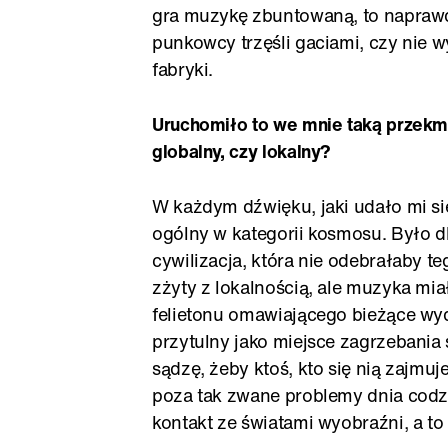
gra muzykę zbuntowaną, to naprawd
punkowcy trzęśli gaciami, czy nie w
fabryki.
Uruchomiło to we mnie taką przekmi
globalny, czy lokalny?
W każdym dźwięku, jaki udało mi si
ogólny w kategorii kosmosu. Było dl
cywilizacja, która nie odebrałaby 
zżyty z lokalnością, ale muzyka mi
felietonu omawiającego bieżące wyda
przytulny jako miejsce zagrzebania si
sądzę, żeby ktoś, kto się nią zajmu
poza tak zwane problemy dnia codzi
kontakt ze światami wyobraźni, a to