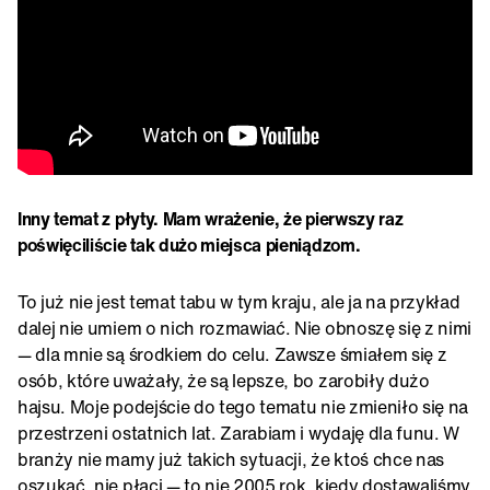
Inny temat z płyty. Mam wrażenie, że pierwszy raz
poświęciliście tak dużo miejsca pieniądzom.
To już nie jest temat tabu w tym kraju, ale ja na przykład
dalej nie umiem o nich rozmawiać. Nie obnoszę się z nimi
— dla mnie są środkiem do celu. Zawsze śmiałem się z
osób, które uważały, że są lepsze, bo zarobiły dużo
hajsu. Moje podejście do tego tematu nie zmieniło się na
przestrzeni ostatnich lat. Zarabiam i wydaję dla funu. W
branży nie mamy już takich sytuacji, że ktoś chce nas
oszukać, nie płaci — to nie 2005 rok, kiedy dostawaliśmy