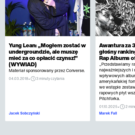
Yung Lean: „Mogłem zostać w
Awantura za 3
undergroundzie, ale muszę
głośny rankin
mieć za co opłacić czynsz!”
Rap Albums of
(WYWIAD)
„Przedstawiamy r
najważniejszych i 
Materiał sponsorowany przez Converse.
wpływowych albu
•
04.03.2018
3 minuty czytania
amerykańskiej for
we wstępie zestaw
rapowych płyt ws
Pitchforka.
•
01.10.2025
2 min
Jacek Sobczyński
Marek Fall