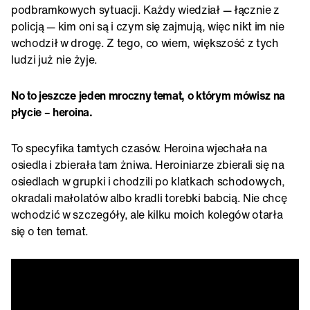
podbramkowych sytuacji. Każdy wiedział — łącznie z
policją — kim oni są i czym się zajmują, więc nikt im nie
wchodził w drogę. Z tego, co wiem, większość z tych
ludzi już nie żyje.
No to jeszcze jeden mroczny temat, o którym mówisz na
płycie – heroina.
To specyfika tamtych czasów. Heroina wjechała na
osiedla i zbierała tam żniwa. Heroiniarze zbierali się na
osiedlach w grupki i chodzili po klatkach schodowych,
okradali małolatów albo kradli torebki babcią. Nie chcę
wchodzić w szczegóły, ale kilku moich kolegów otarła
się o ten temat.