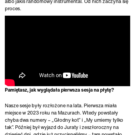
albo jakiś randomowy instrumental. Od nich zaczyna się
proces.
Pamiętasz, jak wyglądała pierwsza sesja na płytę?
Nasze sesje były rozłożone na lata. Pierwsza miała
miejsce w 2023 roku na Mazurach. Wtedy powstały
chyba dwa numery – „Głodny kot” i „My umiemy tylko
tak”. Później był wyjazd do Juraty i zeszłoroczny na
dziesięć dni, gdzie już przycisnęliśmy – tam powstało