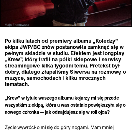
Maja Zdanowska
Po kilku latach od premiery albumu „Koledzy”
ekipa JWP/BC znów postanowiła zamknąć się w
pełnym składzie w studiu. Efektem jest longplay
„Krew”, który trafił na półki sklepowe i serwisy
streamingowe kilka tygodni temu. Pretekst był
dobry, dlatego złapaliśmy Siwersa na rozmowę o
muzyce, samochodach i kilku mrocznych
tematach.
„Krew” w tytule waszego albumu kojarzy mi się przede
wszystkim z ekipą, która u was ostatnio powiększyła się o
nowego członka — jak odnajdujesz się w roli ojca?
Życie wywróciło mi się do góry nogami. Mam mniej