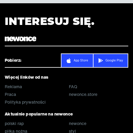
INTERESUJ SIĘ.
Pobierz:
App Store
Google Play
Więcej linków od nas
Reklama
FAQ
Praca
newonce.store
Polityka prywatności
Aktualnie popularne na newonce
polski rap
newonce
piłka nożna
styl