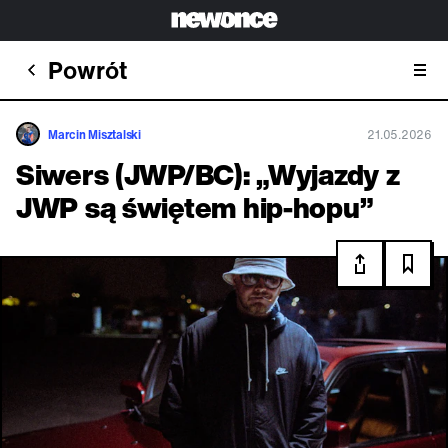
Powrót
Marcin Misztalski
21.05.2026
Siwers (JWP/BC): „Wyjazdy z
JWP są świętem hip-hopu”