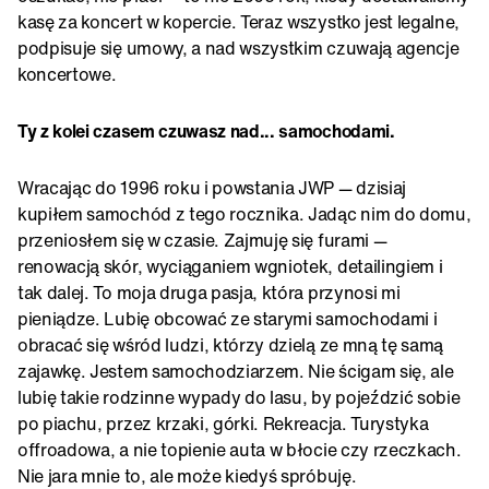
kasę za koncert w kopercie. Teraz wszystko jest legalne,
podpisuje się umowy, a nad wszystkim czuwają agencje
koncertowe.
Ty z kolei czasem czuwasz nad... samochodami.
Wracając do 1996 roku i powstania JWP — dzisiaj
kupiłem samochód z tego rocznika. Jadąc nim do domu,
przeniosłem się w czasie. Zajmuję się furami —
renowacją skór, wyciąganiem wgniotek, detailingiem i
tak dalej. To moja druga pasja, która przynosi mi
pieniądze. Lubię obcować ze starymi samochodami i
obracać się wśród ludzi, którzy dzielą ze mną tę samą
zajawkę. Jestem samochodziarzem. Nie ścigam się, ale
lubię takie rodzinne wypady do lasu, by pojeździć sobie
po piachu, przez krzaki, górki. Rekreacja. Turystyka
offroadowa, a nie topienie auta w błocie czy rzeczkach.
Nie jara mnie to, ale może kiedyś spróbuję.