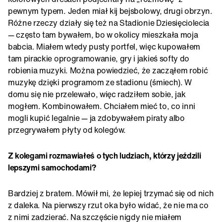
pewnym typem. Jeden miał kij bejsbolowy, drugi obrzyn.
Różne rzeczy działy się też na Stadionie Dziesięciolecia
— często tam bywałem, bo w okolicy mieszkała moja
babcia. Miałem wtedy pusty portfel, więc kupowałem
tam pirackie oprogramowanie, gry i jakieś softy do
robienia muzyki. Można powiedzieć, że zacząłem robić
muzykę dzięki programom ze stadionu (śmiech). W
domu się nie przelewało, więc radziłem sobie, jak
mogłem. Kombinowałem. Chciałem mieć to, co inni
mogli kupić legalnie — ja zdobywałem piraty albo
przegrywałem płyty od kolegów.
Z kolegami rozmawiałeś o tych ludziach, którzy jeździli
lepszymi samochodami?
Bardziej z bratem. Mówił mi, że lepiej trzymać się od nich
z daleka. Na pierwszy rzut oka było widać, że nie ma co
z nimi zadzierać. Na szczęście nigdy nie miałem