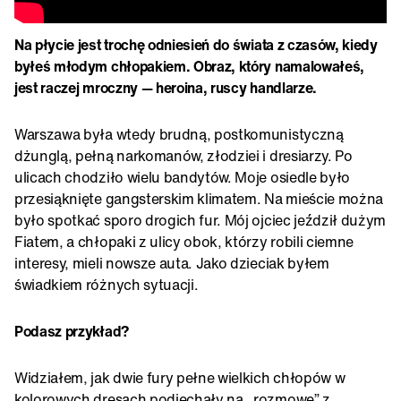
Na płycie jest trochę odniesień do świata z czasów, kiedy
byłeś młodym chłopakiem. Obraz, który namalowałeś,
jest raczej mroczny — heroina, ruscy handlarze.
Warszawa była wtedy brudną, postkomunistyczną
dżunglą, pełną narkomanów, złodziei i dresiarzy. Po
ulicach chodziło wielu bandytów. Moje osiedle było
przesiąknięte gangsterskim klimatem. Na mieście można
było spotkać sporo drogich fur. Mój ojciec jeździł dużym
Fiatem, a chłopaki z ulicy obok, którzy robili ciemne
interesy, mieli nowsze auta. Jako dzieciak byłem
świadkiem różnych sytuacji.
Podasz przykład?
Widziałem, jak dwie fury pełne wielkich chłopów w
kolorowych dresach podjechały na „rozmowę” z