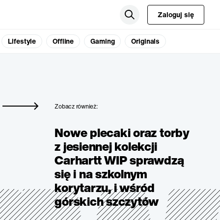
Zaloguj się
Lifestyle
Offline
Gaming
Originals
Zobacz również:
Nowe plecaki oraz torby
z jesiennej kolekcji
Carhartt WIP sprawdzą
się i na szkolnym
korytarzu, i wśród
górskich szczytów