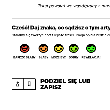
Tekst powstał we współpracy z ma
Cześć! Daj znaka, co sądzisz o tym art
Staramy się tworzyć coraz lepsze treści. Twoja opinia będzie 
BARDZO SŁABY
SŁABY
MOŻE BYĆ
DOBRY
REWELACJA!
PODZIEL SIĘ LUB
ZAPISZ