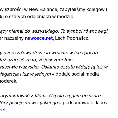
y szarości w New Balance, zapytaliśmy kolegów i
yślą o szarych odcieniach w modzie.
jący niemal do wszystkiego. To symbol równowagi,
or naczelny
newonce.net
, Lech Podhalicz.
 oversize’owy dres i to właśnie w ten sposób
eż szarość za to, że jest zupełnie
łaściwie wszystko. Ostatnio często widuję ją też w
legancja i luz w jednym
– dodaje social media
moderek.
perymentować z fitami. Często sięgam po szare
tóry pasuje do wszystkiego
– podsumowuje Jacek
net
.