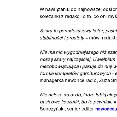
W nawiązaniu do najnowszej odsłon
koleżanki z redakcji o to, co oni m
Szary to ponadczasowy kolor, pasu
stabilności i prostoty
– mówi redakt
Nie ma nic wygodniejszego niż szary
noszę szary najczęściej. Uwielbiam t
niezobowiązująca i pasuje do niej w
formie kompletów garniturowych - e
managerka newonce.radio, Zuza S
Nie należę do osób, które lubią eks
basicowe koszulki, bo to pewniak, k
Sobczyński, senior editor
newonce.