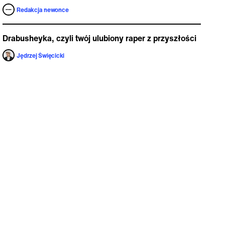
Redakcja newonce
Drabusheyka, czyli twój ulubiony raper z przyszłości
Jędrzej Święcicki