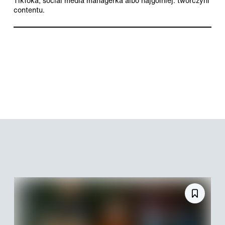
TikToka, social media managerka albo najgólniej: twórczyni
contentu.