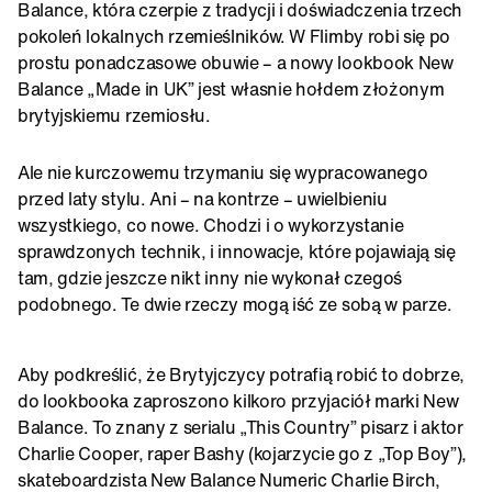
Balance, która czerpie z tradycji i doświadczenia trzech
pokoleń lokalnych rzemieślników. W Flimby robi się po
prostu ponadczasowe obuwie – a nowy lookbook New
Balance „Made in UK” jest własnie hołdem złożonym
brytyjskiemu rzemiosłu.
Ale nie kurczowemu trzymaniu się wypracowanego
przed laty stylu. Ani – na kontrze – uwielbieniu
wszystkiego, co nowe. Chodzi i o wykorzystanie
sprawdzonych technik, i innowacje, które pojawiają się
tam, gdzie jeszcze nikt inny nie wykonał czegoś
podobnego. Te dwie rzeczy mogą iść ze sobą w parze.
Aby podkreślić, że Brytyjczycy potrafią robić to dobrze,
do lookbooka zaproszono kilkoro przyjaciół marki New
Balance. To znany z serialu „This Country” pisarz i aktor
Charlie Cooper, raper Bashy (kojarzycie go z „Top Boy”),
skateboardzista New Balance Numeric Charlie Birch,