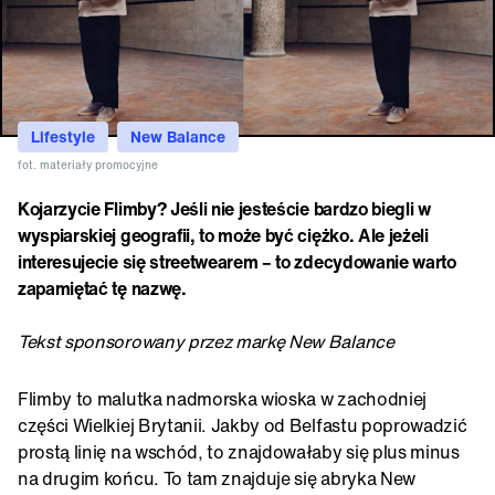
Lifestyle
New Balance
fot. materiały promocyjne
Kojarzycie Flimby? Jeśli nie jesteście bardzo biegli w
wyspiarskiej geografii, to może być ciężko. Ale jeżeli
interesujecie się streetwearem – to zdecydowanie warto
zapamiętać tę nazwę.
Tekst sponsorowany przez markę New Balance
Flimby to malutka nadmorska wioska w zachodniej
części Wielkiej Brytanii. Jakby od Belfastu poprowadzić
prostą linię na wschód, to znajdowałaby się plus minus
na drugim końcu. To tam znajduje się abryka New