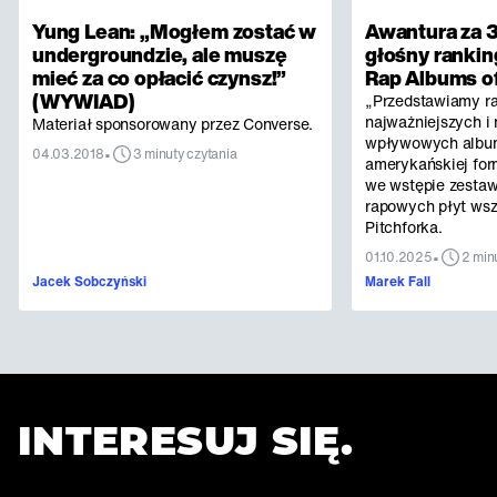
Yung Lean: „Mogłem zostać w
Awantura za 3
undergroundzie, ale muszę
głośny rankin
mieć za co opłacić czynsz!”
Rap Albums of
(WYWIAD)
„Przedstawiamy r
najważniejszych i 
Materiał sponsorowany przez Converse.
wpływowych albu
•
04.03.2018
3 minuty czytania
amerykańskiej for
we wstępie zestaw
rapowych płyt ws
Pitchforka.
•
01.10.2025
2 min
Jacek Sobczyński
Marek Fall
INTERESUJ SIĘ.