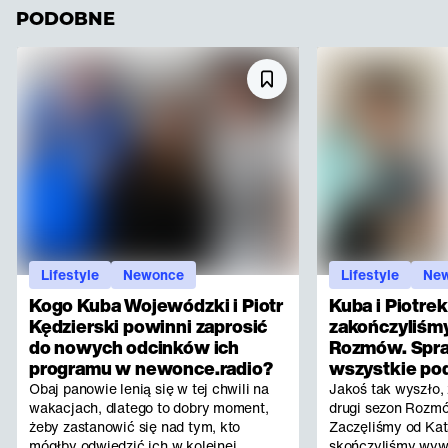
PODOBNE
Lifestyle
Newonce
Lifestyle
Ne
Kogo Kuba Wojewódzki i Piotr
Kuba i Piotrek
Kędzierski powinni zaprosić
zakończyliśmy
do nowych odcinków ich
Rozmów. Spr
programu w newonce.radio?
wszystkie po
Obaj panowie lenią się w tej chwili na
Jakoś tak wyszło,
wakacjach, dlatego to dobry moment,
drugi sezon Rozmó
żeby zastanowić się nad tym, kto
Zaczęliśmy od Kat
mógłby odwiedzić ich w kolejnej
skończyliśmy wyw