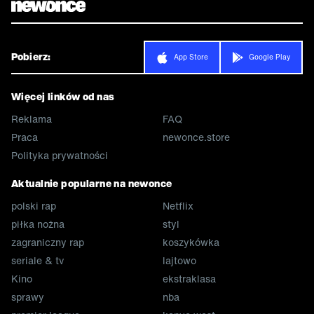
Pobierz:
App Store
Google Play
Więcej linków od nas
Reklama
FAQ
Praca
newonce.store
Polityka prywatności
Aktualnie popularne na newonce
polski rap
Netflix
piłka nożna
styl
zagraniczny rap
koszykówka
seriale & tv
lajtowo
Kino
ekstraklasa
sprawy
nba