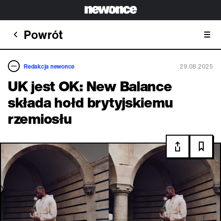
Powrót
Redakcja newonce
29.08.2025
UK jest OK: New Balance
składa hołd brytyjskiemu
rzemiosłu