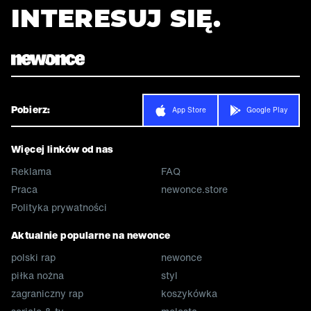
INTERESUJ SIĘ.
Pobierz:
App Store
Google Play
Więcej linków od nas
Reklama
FAQ
Praca
newonce.store
Polityka prywatności
Aktualnie popularne na newonce
polski rap
newonce
piłka nożna
styl
zagraniczny rap
koszykówka