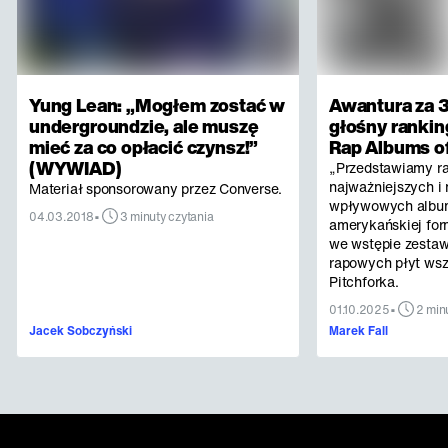
Yung Lean: „Mogłem zostać w
Awantura za 3
undergroundzie, ale muszę
głośny rankin
mieć za co opłacić czynsz!”
Rap Albums of
(WYWIAD)
„Przedstawiamy r
najważniejszych i 
Materiał sponsorowany przez Converse.
wpływowych albu
•
04.03.2018
3 minuty czytania
amerykańskiej for
we wstępie zestaw
rapowych płyt ws
Pitchforka.
•
01.10.2025
2 min
Jacek Sobczyński
Marek Fall