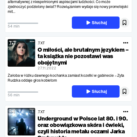
alternatywnej z niespełnionymi aspiracjami ludzkości. Co może
zjednoczyć podzielony świat? Rozwiązaniem wydaje się nowy prometejski
mit...
Słuchaj
54 min
.TXT
O miłości, ale brutalnym językiem –
ta książka nie pozostawi was
obojętnymi
27.11.2022
Żałoba w łóżku dawnego kochanka zamiast kozetki w gabinecie – Zyta
Rudzka oddaje głos kobietom
Słuchaj
56 min
.TXT
Underground w Polsce lat 80. i 90.
oraz obowiązkowa skóra i ćwieki,
czyli historia metalu oczami Jarka