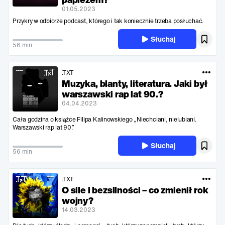
01.05.2023
Przykry w odbiorze podcast, którego i tak koniecznie trzeba posłuchać.
Słuchaj
56 min
.TXT
Muzyka, blanty, literatura. Jaki był
warszawski rap lat 90.?
04.04.2023
Cała godzina o książce Filipa Kalinowskiego „Niechciani, nielubiani.
Warszawski rap lat 90.”
Słuchaj
56 min
.TXT
O sile i bezsilności – co zmienił rok
wojny?
14.03.2023