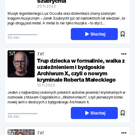
Szubrychta
20.11.2022
Muzyk legendarnego Lux Occulta oraz dziennikarz znany szerszym
kręgom muzycznym – Jarek Szubrycht już od nastoletnich lat wiedział, że
jego drogą jest metal. A metal to nie tylko muzyka – to styl ż...
Słuchaj
55 min
.TXT
Trup dziecka w formalinie, walka z
uzależnieniem i bydgoskie
Archiwum X, czyli o nowym
kryminale Roberta Małeckiego
13.11.2022
Jeden z najbardziej cenionych polskich autorów powieści kryminalnych w
rozmowie z Maxem Cegielskim o „Wiatrołomach”, czyli pierwszym tomie
nowej serii o śledczych z bydgoskiego Archiwum X.
Słuchaj
56 min
.TXT