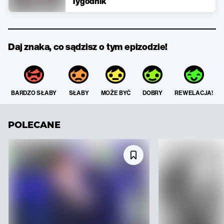
Tygodnik
Daj znaka, co sądzisz o tym epizodzie!
BARDZO SŁABY
SŁABY
MOŻE BYĆ
DOBRY
REWELACJA!
POLECANE