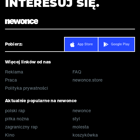
INTERESUJ SIĘ.
Pobierz:
App Store
Google Play
Więcej linków od nas
Reklama
FAQ
Praca
newonce.store
Polityka prywatności
Aktualnie popularne na newonce
polski rap
newonce
piłka nożna
styl
zagraniczny rap
molesta
Kino
koszykówka