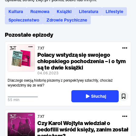
Kultura
Rozmowa
Książki
Literatura
Lifestyle
Społeczeństwo
Zdrowie Psychiczne
Pozostałe epizody
.TXT
Polacy wstydzą się swojego
chłopskiego pochodzenia – i o tym
są te dwie książki
04.06.2023
Dlaczego swoją historię piszemy z perspektywy szlachty, chociaż
wywodzimy się ze wsi?
Słuchaj
55 min
.TXT
Czy Karol Wojtyła wiedział o
pedofilii wśród księży, zanim został
papieżem?