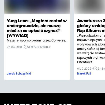
Yung Lean: „Mogłem zostać w
Awantura za 3
undergroundzie, ale muszę
głośny rankin
mieć za co opłacić czynsz!”
Rap Albums of
(WYWIAD)
„Przedstawiamy r
najważniejszych i 
Materiał sponsorowany przez Converse.
wpływowych albu
•
04.03.2018
3 minuty czytania
amerykańskiej for
we wstępie zestaw
rapowych płyt ws
Pitchforka.
•
01.10.2025
2 min
Jacek Sobczyński
Marek Fall