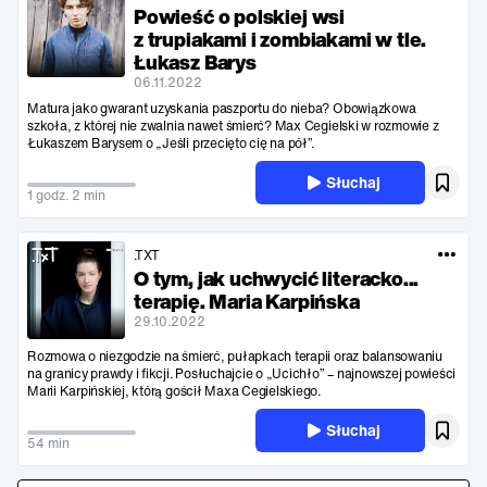
Powieść o polskiej wsi
z trupiakami i zombiakami w tle.
Łukasz Barys
06.11.2022
Matura jako gwarant uzyskania paszportu do nieba? Obowiązkowa
szkoła, z której nie zwalnia nawet śmierć? Max Cegielski w rozmowie z
Łukaszem Barysem o „Jeśli przecięto cię na pół”.
Słuchaj
1 godz. 2 min
.TXT
O tym, jak uchwycić literacko...
terapię. Maria Karpińska
29.10.2022
Rozmowa o niezgodzie na śmierć, pułapkach terapii oraz balansowaniu
na granicy prawdy i fikcji. Posłuchajcie o „Ucichło” – najnowszej powieści
Marii Karpińskiej, którą gościł Maxa Cegielskiego.
Słuchaj
54 min