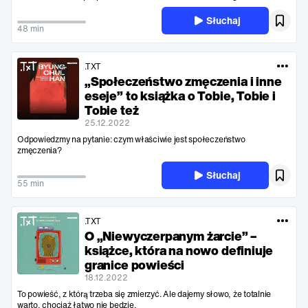
Słuchaj
48 min
.TXT
„Społeczeństwo zmęczenia i inne
eseje” to książka o Tobie, Tobie i
Tobie też
25.12.2022
Odpowiedzmy na pytanie: czym właściwie jest społeczeństwo
zmęczenia?
Słuchaj
55 min
.TXT
O „Niewyczerpanym żarcie” –
książce, która na nowo definiuje
granice powieści
18.12.2022
To powieść, z którą trzeba się zmierzyć. Ale dajemy słowo, że totalnie
warto, chociaż łatwo nie będzie.