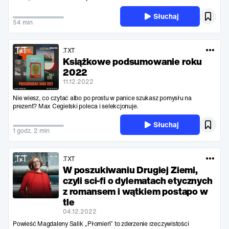
Słuchaj
54 min
.TXT
Książkowe podsumowanie roku
2022
11.12.2022
Nie wiesz, co czytać albo po prostu w panice szukasz pomysłu na
prezent? Max Cegielski poleca i selekcjonuje.
Słuchaj
1 godz. 2 min
.TXT
W poszukiwaniu Drugiej Ziemi,
czyli sci-fi o dylematach etycznych
z romansem i wątkiem postapo w
tle
04.12.2022
Powieść Magdaleny Salik „Płomień” to zderzenie rzeczywistości