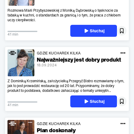
Rozmowa Marii Przybyszewskiej z Moniką Dąbrowską o tęsknocie za
tabaką w kuchni, o standardach za granicą i o tym, że praca z chlebem
uczy cierpliwości.
Słuchaj
41 min
GDZIE KUCHAREK KILKA
Najważniejszy jest dobry produkt
18.09.2024
Z Dominiką Krzemińską, założycielką Przegryź Bistro rozmawiamy o tym,
jak to jest prowadzić restaurację od 20 lat. Przypominamy, że dobry
produkt to podstawa, dodatkowo zahaczając o tematy umiejętn...
Słuchaj
41 min
GDZIE KUCHAREK KILKA
Plan doskonały