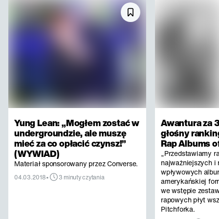
Yung Lean: „Mogłem zostać w
Awantura za 3
undergroundzie, ale muszę
głośny rankin
mieć za co opłacić czynsz!”
Rap Albums of
(WYWIAD)
„Przedstawiamy r
najważniejszych i 
Materiał sponsorowany przez Converse.
wpływowych albu
•
04.03.2018
3 minuty czytania
amerykańskiej for
we wstępie zestaw
rapowych płyt ws
Pitchforka.