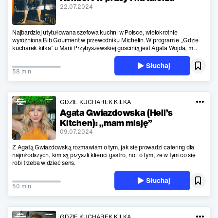
22.07.2024
Najbardziej utytułowana szefowa kuchni w Polsce, wielokrotnie
wyróżniona Bib Gourment w przewodniku Michelin. W programie „Gdzie
kucharek kilka” u Marii Przybyszewskiej gościnią jest Agata Wojda, m...
Słuchaj
58 min
GDZIE KUCHAREK KILKA
Agata Gwiazdowska (Hell’s
Kitchen): „mam misję”
09.07.2024
Z Agatą Gwiazdowską rozmawiam o tym, jak się prowadzi catering dla
najmłodszych, kim są przyszli klienci gastro, no i o tym, że w tym co się
robi trzeba widzieć sens.
Słuchaj
50 min
GDZIE KUCHAREK KILKA