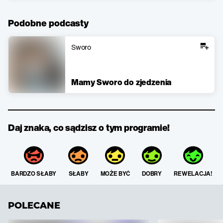
Podobne podcasty
Sworo
Mamy Sworo do zjedzenia
Daj znaka, co sądzisz o tym programie!
BARDZO SŁABY
SŁABY
MOŻE BYĆ
DOBRY
REWELACJA!
POLECANE