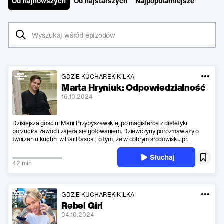
Od najnowszych
Od najstarszych
Najpopularniejsze
GDZIE KUCHAREK KILKA
Marta Hryniuk: Odpowiedzialność
16.10.2024
Dzisiejsza gościni Marii Przybyszewskiej po magisterce z dietetyki
porzuciła zawód i zajęła się gotowaniem. Dziewczyny porozmawiały o
tworzeniu kuchni w Bar Rascal, o tym, że w dobrym środowisku pr...
Słuchaj
42 min
GDZIE KUCHAREK KILKA
Rebel Girl
04.10.2024