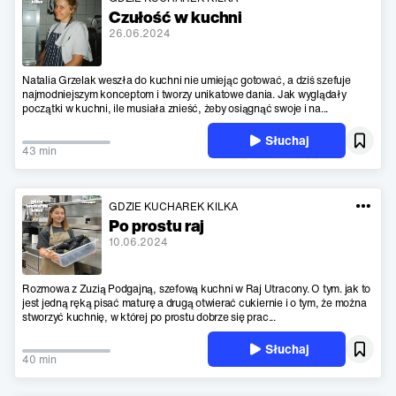
Czułość w kuchni
26.06.2024
Natalia Grzelak weszła do kuchni nie umiejąc gotować, a dziś szefuje
najmodniejszym konceptom i tworzy unikatowe dania. Jak wyglądały
początki w kuchni, ile musiała znieść, żeby osiągnąć swoje i na...
Słuchaj
43 min
GDZIE KUCHAREK KILKA
Po prostu raj
10.06.2024
Rozmowa z Zuzią Podgajną, szefową kuchni w Raj Utracony. O tym. jak to
jest jedną ręką pisać maturę a drugą otwierać cukiernie i o tym, że można
stworzyć kuchnię, w której po prostu dobrze się prac...
Słuchaj
40 min