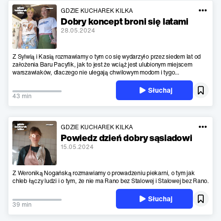
GDZIE KUCHAREK KILKA
Dobry koncept broni się latami
28.05.2024
Z Sylwią i Kasią rozmawiamy o tym co się wydarzyło przez siedem lat od
założenia Baru Pacyfik, jak to jest że wciąż jest ulubionym miejscem
warszawiaków, dlaczego nie ulegają chwilowym modom i tygo...
Słuchaj
43 min
GDZIE KUCHAREK KILKA
Powiedz dzień dobry sąsiadowi
15.05.2024
Z Weroniką Nogańską rozmawiamy o prowadzeniu piekarni, o tym jak
chleb łączy ludzi i o tym, że nie ma Rano bez Stalowej i Stalowej bez Rano.
Słuchaj
39 min