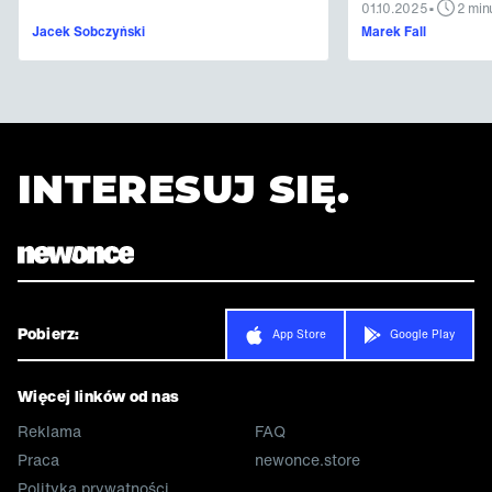
•
01.10.2025
2 min
Jacek Sobczyński
Marek Fall
INTERESUJ SIĘ.
Pobierz:
App Store
Google Play
Więcej linków od nas
Reklama
FAQ
Praca
newonce.store
Polityka prywatności