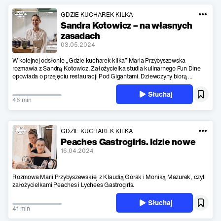
GDZIE KUCHAREK KILKA
Sandra Kotowicz – na własnych
zasadach
03.05.2024
W kolejnej odsłonie „Gdzie kucharek kilka” Maria Przybyszewska
rozmawia z Sandrą Kotowicz. Założycielka studia kulinarnego Fun Dine
opowiada o przejęciu restauracji Pod Gigantami. Dziewczyny biorą ...
Słuchaj
46 min
GDZIE KUCHAREK KILKA
Peaches Gastrogirls. Idzie nowe
16.04.2024
Rozmowa Marii Przybyszewskiej z Klaudią Górak i Moniką Mazurek, czyli
założycielkami Peaches i Lychees Gastrogirls.
Słuchaj
41 min