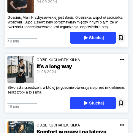
04.09.2024
Gościnią Marii Przybyszewskiej jest Basia Kłosińska, współwłaścicielka
Wozowni i Lupo. Dziewczyny porozmawiały między innymi o tym, że w
tworzeniu konceptów ważna jest organizacja, odpowiednie przy...
Słuchaj
48 min
GDZIE KUCHAREK KILKA
It’s a long way
21.08.2024
Stworzyła przestrzeń, w której jej gościnie otwierają się przed mikrofonem.
Teraz zrobiła to sama.
Słuchaj
48 min
GDZIE KUCHAREK KILKA
Komfort w pracy i na talerzu