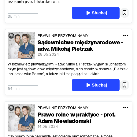
orzekania przez blisko dwa lata.
Słuchaj
35 min
PRAWILNIE PRZYPOMINAMY
Sądownictwo międzynarodowe -
adw. Mikołaj Pietrzak
28.05.2024
W rozmowie z prowadzącymi - adw. Mikołaj Pietrzak wyjawi słuchaczom
czym jest sądownictwo międzynarodowe, o co chodzi w sprawie „Pietrzak i
inni przeciwko Polsce”, a także jaki ma pogląd na udział ...
Słuchaj
54 min
PRAWILNIE PRZYPOMINAMY
Prawo rolne w praktyce - prof.
Adam Niewiadomski
14.05.2024
Czy prawo rolne naprawdę jest odległe oraz egzotyczne, a może