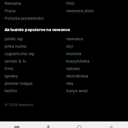
Reklama
FAQ
Praca
newonce.store
Polityka prywatności
Aktualnie popularne na newonce
polski rap
newonce
piłka nożna
styl
zagraniczny rap
molesta
seriale & tv
koszykówka
Kino
lajtowo
sprawy
ekstraklasa
premier league
nba
Netflix
kanye west
©
2026
newonce