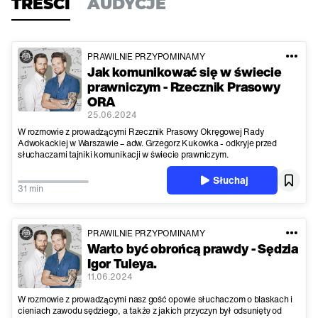
TREŚCI
AUDYCJE
PRAWILNIE PRZYPOMINAMY
Jak komunikować się w świecie
prawniczym - Rzecznik Prasowy
ORA
25.06.2024
W rozmowie z prowadzącymi Rzecznik Prasowy Okręgowej Rady
Adwokackiej w Warszawie – adw. Grzegorz Kukowka - odkryje przed
słuchaczami tajniki komunikacji w świecie prawniczym.
Słuchaj
31 min
PRAWILNIE PRZYPOMINAMY
Warto być obrońcą prawdy - Sędzia
Igor Tuleya.
11.06.2024
W rozmowie z prowadzącymi nasz gość opowie słuchaczom o blaskach i
cieniach zawodu sędziego, a także z jakich przyczyn był odsunięty od