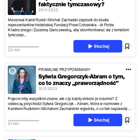
faktycznie tymczasowy?
29.11.2023
Mecenasi Kamil Rudol i Michał Zacharski zaprosili do studia
reprezentantów Helsińskiej Fundacji Praw Człowieka - dr Piotra
Kładocznego i Zuzannę Ganczewską, aby skonfrontować się z tematem
tymczaso...
Słuchaj
52 min
PRAWILNIE PRZYPOMINAMY
Sylwia Gregorczyk-Abram o tym,
co to znaczy „praworządność”
15.11.2023
Pojęcie niby wszystkim znane, ale czy każdy dobrze je rozumie? Z
odsieczą przychodzi Sylwia Gregorczyk - Abram, która w rozmowie z
Kamilem Rudolem i Michałem Zacharskim wyjaśnia, o co tak naprawdę ...
Słuchaj
21 min