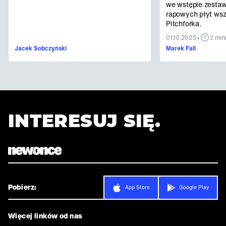
we wstępie zestaw
rapowych płyt ws
Pitchforka.
•
01.10.2025
2 min
Jacek Sobczyński
Marek Fall
INTERESUJ SIĘ.
Pobierz:
App Store
Google Play
Więcej linków od nas