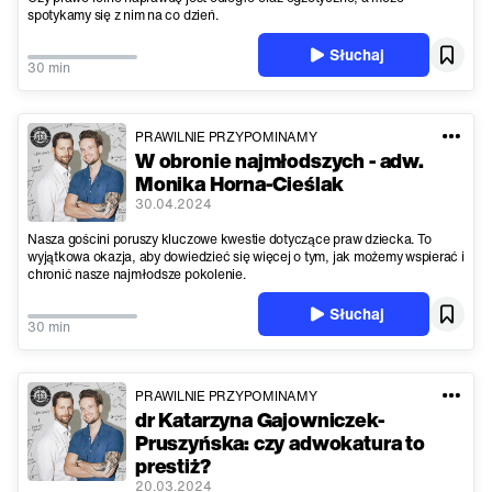
spotykamy się z nim na co dzień.
Słuchaj
30 min
PRAWILNIE PRZYPOMINAMY
W obronie najmłodszych - adw.
Monika Horna-Cieślak
30.04.2024
Nasza gościni poruszy kluczowe kwestie dotyczące praw dziecka. To
wyjątkowa okazja, aby dowiedzieć się więcej o tym, jak możemy wspierać i
chronić nasze najmłodsze pokolenie.
Słuchaj
30 min
PRAWILNIE PRZYPOMINAMY
dr Katarzyna Gajowniczek-
Pruszyńska: czy adwokatura to
prestiż?
20.03.2024