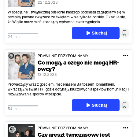
22.12.2023
W specjalnej, świątecznej odsłonie naszego podcastu zagłębiamy się w
przepisy prawne związane ze świętami – nie tylko te polskie. Okazuje się,
że Wigilia może mieć znaczący wpływ na rozstrzygnięcia...
Słuchaj
24 min
PRAWILNIE PRZYPOMINAMY
Co mogą, a czego nie mogą HR-
owcy?
13.12.2023
Prowadzący wraz z gościem, mecenasem Bartoszem Tomankiem,
wkraczają w świat HR, gdzie dotykają kluczowych aspektów komunikacji i
rozwiązywania sporów w zespole.
Słuchaj
54 min
PRAWILNIE PRZYPOMINAMY
Czy areszt tymczasowy jest