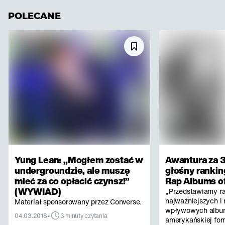
POLECANE
Yung Lean: „Mogłem zostać w
Awantura za 3
undergroundzie, ale muszę
głośny rankin
mieć za co opłacić czynsz!”
Rap Albums of
(WYWIAD)
„Przedstawiamy r
najważniejszych i 
Materiał sponsorowany przez Converse.
wpływowych albu
•
04.03.2018
3 minuty czytania
amerykańskiej for