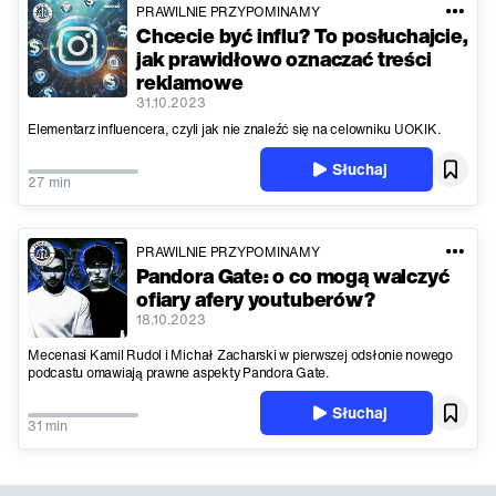
PRAWILNIE PRZYPOMINAMY
Chcecie być influ? To posłuchajcie,
jak prawidłowo oznaczać treści
reklamowe
31.10.2023
Elementarz influencera, czyli jak nie znaleźć się na celowniku UOKIK.
Słuchaj
27 min
PRAWILNIE PRZYPOMINAMY
Pandora Gate: o co mogą walczyć
ofiary afery youtuberów?
18.10.2023
Mecenasi Kamil Rudol i Michał Zacharski w pierwszej odsłonie nowego
podcastu omawiają prawne aspekty Pandora Gate.
Słuchaj
31 min