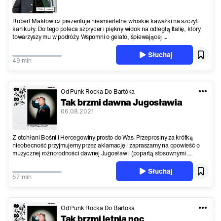
Robert Makłowicz prezentuje nieśmiertelne włoskie kawałki na szczyt
kanikuły. Do tego poleca szprycer i piękny widok na odległą Italię, który
towarzyszy mu w podróży. Wspomni o gelato, śpiewającej ...
Słuchaj
49 min
Od Punk Rocka Do Bartóka
Tak brzmi dawna Jugosławia
06.08.2021
Z otchłani Bośni i Hercegowiny prosto do Was. Przeprosiny za krótką
nieobecność przyjmujemy przez aklamację i zapraszamy na opowieść o
muzycznej rożnorodności dawnej Jugosławii (popartą stosownymi ...
Słuchaj
57 min
Od Punk Rocka Do Bartóka
Tak brzmi letnia noc