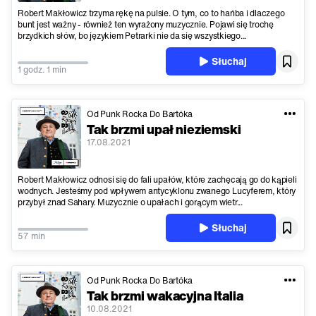
Robert Makłowicz trzyma rękę na pulsie. O tym, co to hańba i dlaczego
bunt jest ważny - również ten wyrażony muzycznie. Pojawi się trochę
brzydkich słów, bo językiem Petrarki nie da się wszystkiego...
Słuchaj
1 godz. 1 min
Od Punk Rocka Do Bartóka
Tak brzmi upał nieziemski
17.08.2021
Robert Makłowicz odnosi się do fali upałów, które zachęcają go do kąpieli
wodnych. Jesteśmy pod wpływem antycyklonu zwanego Lucyferem, który
przybył znad Sahary. Muzycznie o upałach i gorącym wietr...
Słuchaj
57 min
Od Punk Rocka Do Bartóka
Tak brzmi wakacyjna Italia
10.08.2021