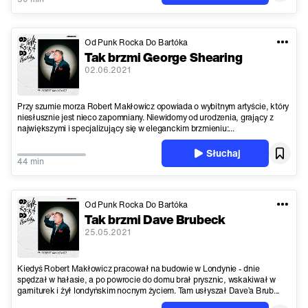
Od Punk Rocka Do Bartóka
Tak brzmi George Shearing
02.06.2021
Przy szumie morza Robert Makłowicz opowiada o wybitnym artyście, który
niesłusznie jest nieco zapomniany. Niewidomy od urodzenia, grający z
największymi i specjalizujący się w eleganckim brzmieniu:...
Słuchaj
44 min
Od Punk Rocka Do Bartóka
Tak brzmi Dave Brubeck
25.05.2021
Kiedyś Robert Makłowicz pracował na budowie w Londynie - dnie
spędzał w hałasie, a po powrocie do domu brał prysznic, wskakiwał w
garniturek i żył londyńskim nocnym życiem. Tam usłyszał Dave’a Brub...