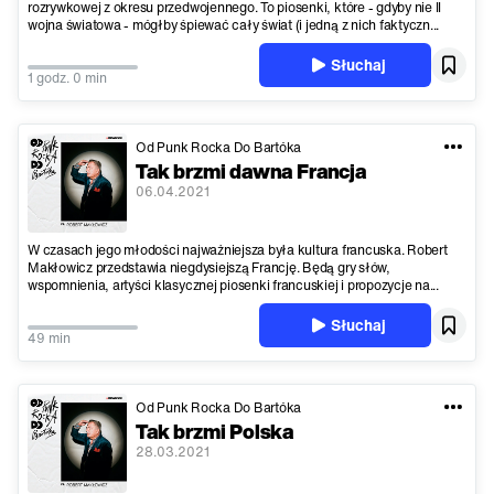
rozrywkowej z okresu przedwojennego. To piosenki, które - gdyby nie II
wojna światowa - mógłby śpiewać cały świat (i jedną z nich faktyczn...
Słuchaj
1 godz. 0 min
Od Punk Rocka Do Bartóka
Tak brzmi dawna Francja
06.04.2021
W czasach jego młodości najważniejsza była kultura francuska. Robert
Makłowicz przedstawia niegdysiejszą Francję. Będą gry słów,
wspomnienia, artyści klasycznej piosenki francuskiej i propozycje na...
Słuchaj
49 min
Od Punk Rocka Do Bartóka
Tak brzmi Polska
28.03.2021