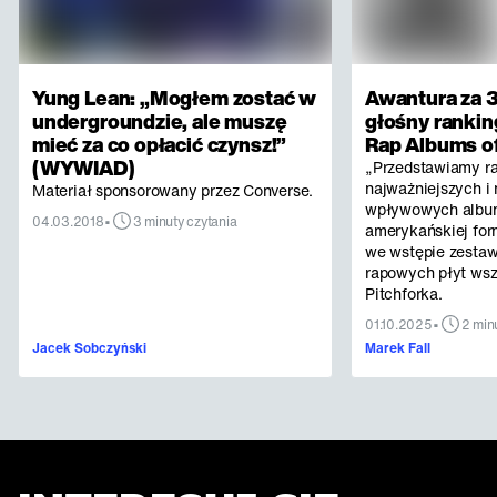
Yung Lean: „Mogłem zostać w
Awantura za 3
undergroundzie, ale muszę
głośny rankin
mieć za co opłacić czynsz!”
Rap Albums of
(WYWIAD)
„Przedstawiamy r
najważniejszych i 
Materiał sponsorowany przez Converse.
wpływowych albu
•
04.03.2018
3 minuty czytania
amerykańskiej for
we wstępie zestaw
rapowych płyt ws
Pitchforka.
•
01.10.2025
2 min
Jacek Sobczyński
Marek Fall