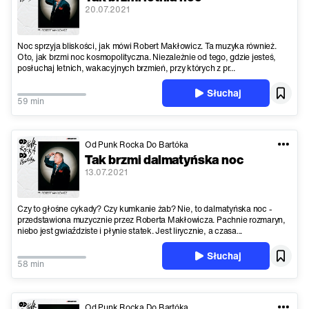
20.07.2021
Noc sprzyja bliskości, jak mówi Robert Makłowicz. Ta muzyka również.
Oto, jak brzmi noc kosmopolityczna. Niezależnie od tego, gdzie jesteś,
posłuchaj letnich, wakacyjnych brzmień, przy których z pr...
Słuchaj
59 min
Od Punk Rocka Do Bartóka
Tak brzmi dalmatyńska noc
13.07.2021
Czy to głośne cykady? Czy kumkanie żab? Nie, to dalmatyńska noc -
przedstawiona muzycznie przez Roberta Makłowicza. Pachnie rozmaryn,
niebo jest gwiaździste i płynie statek. Jest lirycznie, a czasa...
Słuchaj
58 min
Od Punk Rocka Do Bartóka