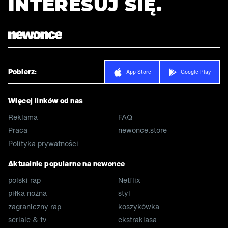
INTERESUJ SIĘ.
Pobierz:
App Store
Google Play
Więcej linków od nas
Reklama
FAQ
Praca
newonce.store
Polityka prywatności
Aktualnie popularne na newonce
polski rap
Netflix
piłka nożna
styl
zagraniczny rap
koszykówka
seriale & tv
ekstraklasa