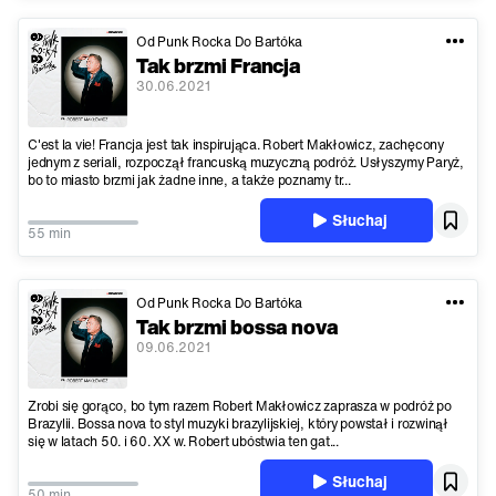
Od Punk Rocka Do Bartóka
Tak brzmi Francja
30.06.2021
C'est la vie! Francja jest tak inspirująca. Robert Makłowicz, zachęcony
jednym z seriali, rozpoczął francuską muzyczną podróż. Usłyszymy Paryż,
bo to miasto brzmi jak żadne inne, a także poznamy tr...
Słuchaj
55 min
Od Punk Rocka Do Bartóka
Tak brzmi bossa nova
09.06.2021
Zrobi się gorąco, bo tym razem Robert Makłowicz zaprasza w podróż po
Brazylii. Bossa nova to styl muzyki brazylijskiej, który powstał i rozwinął
się w latach 50. i 60. XX w. Robert ubóstwia ten gat...
Słuchaj
50 min