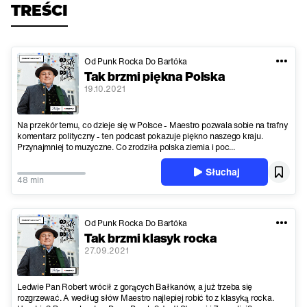
TREŚCI
Od Punk Rocka Do Bartóka
Tak brzmi piękna Polska
19.10.2021
Na przekór temu, co dzieje się w Polsce - Maestro pozwala sobie na trafny
komentarz polityczny - ten podcast pokazuje piękno naszego kraju.
Przynajmniej to muzyczne. Co zrodziła polska ziemia i poc...
Słuchaj
48 min
Od Punk Rocka Do Bartóka
Tak brzmi klasyk rocka
27.09.2021
Ledwie Pan Robert wrócił z gorących Bałkanów, a już trzeba się
rozgrzewać. A według słów Maestro najlepiej robić to z klasyką rocka.