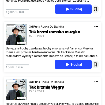
Hendrix? Proszę bardzo. Deep Purple? Jest! Stonesi i Zeppelini? ...
Słuchaj
1 godz. 12 min
Od Punk Rocka Do Bartóka
Tak brzmi romska muzyka
15.09.2021
Usłyszymy trochę czardasza, trochę etno, a nawet flamenco. Muzyka
romska jest przecież bardzo różnorodna. Na trackliście Maestro
Makłowicza wybitny akordeonista Roberto de Brašov, a także bałkańska...
Słuchaj
1 godz. 7 min
Od Punk Rocka Do Bartóka
Tak brzmią Węgry
13.09.2021
Robert Makłowicz nadaje prosto z Węgier. Pije wino, je gulasze i moczy się