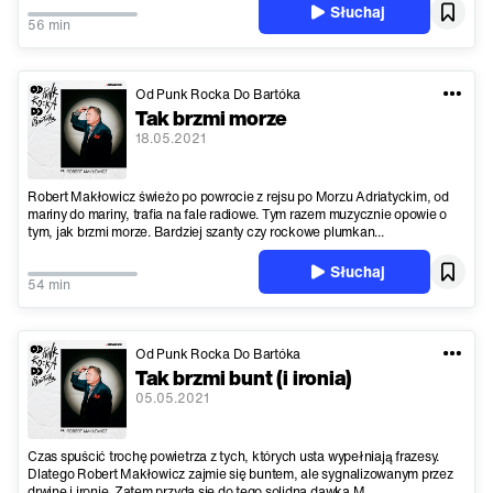
Słuchaj
56 min
Od Punk Rocka Do Bartóka
Tak brzmi morze
18.05.2021
Robert Makłowicz świeżo po powrocie z rejsu po Morzu Adriatyckim, od
mariny do mariny, trafia na fale radiowe. Tym razem muzycznie opowie o
tym, jak brzmi morze. Bardziej szanty czy rockowe plumkan...
Słuchaj
54 min
Od Punk Rocka Do Bartóka
Tak brzmi bunt (i ironia)
05.05.2021
Czas spuścić trochę powietrza z tych, których usta wypełniają frazesy.
Dlatego Robert Makłowicz zajmie się buntem, ale sygnalizowanym przez
drwinę i ironię. Zatem przyda się do tego solidna dawka M...