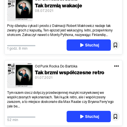
Tak brzmią wakacje
08.07.2021
Przy dźwięku cykad i prosto z Dalmacji Robert Makłowicz nadaje tak
zwany groch z kapustą. Ten epizod jest wakacyjny, letni, przepełniony
słońcem. Zahaczył nawet o Monty Pythona, nazywając Finlandię...
Słuchaj
1 godz. 8 min
Od Punk Rocka Do Bartóka
Tak brzmi współczesne retro
01.07.2021
Tym razem rzecz dotyczy przedwojennej muzyki rozrywkowej we
współczesnych wykonaniach. Taki kącik retro, ale i współczesny
zarazem, a to miejsce doskonałe dla Max Raabe czy Bryana Ferry'ego
(ale be...
Słuchaj
52 min