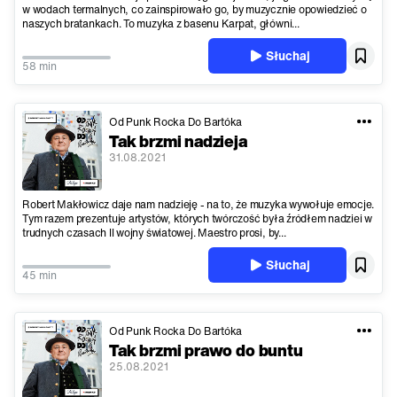
w wodach termalnych, co zainspirowało go, by muzycznie opowiedzieć o
naszych bratankach. To muzyka z basenu Karpat, główni...
Słuchaj
58 min
Od Punk Rocka Do Bartóka
Tak brzmi nadzieja
31.08.2021
Robert Makłowicz daje nam nadzieję - na to, że muzyka wywołuje emocje.
Tym razem prezentuje artystów, których twórczość była źródłem nadziei w
trudnych czasach II wojny światowej. Maestro prosi, by...
Słuchaj
45 min
Od Punk Rocka Do Bartóka
Tak brzmi prawo do buntu
25.08.2021