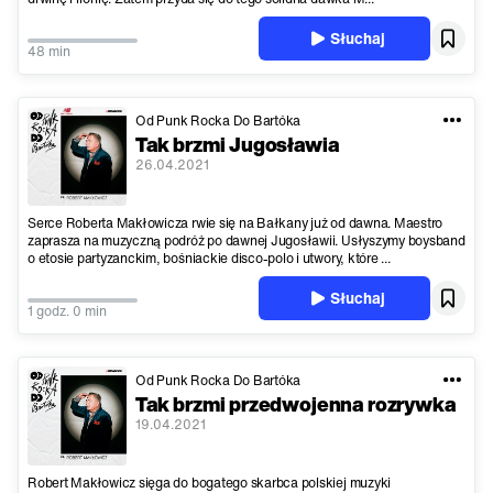
Słuchaj
48 min
Od Punk Rocka Do Bartóka
Tak brzmi Jugosławia
26.04.2021
Serce Roberta Makłowicza rwie się na Bałkany już od dawna. Maestro
zaprasza na muzyczną podróż po dawnej Jugosławii. Usłyszymy boysband
o etosie partyzanckim, bośniackie disco-polo i utwory, które ...
Słuchaj
1 godz. 0 min
Od Punk Rocka Do Bartóka
Tak brzmi przedwojenna rozrywka
19.04.2021
Robert Makłowicz sięga do bogatego skarbca polskiej muzyki