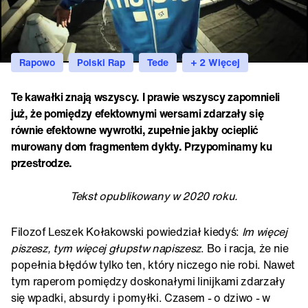
Rapowo
Polski Rap
Tede
+ 2 Więcej
Te kawałki znają wszyscy. I prawie wszyscy zapomnieli
już, że pomiędzy efektownymi wersami zdarzały się
równie efektowne wywrotki, zupełnie jakby ocieplić
murowany dom fragmentem dykty. Przypominamy ku
przestrodze.
Tekst opublikowany w 2020 roku.
Filozof Leszek Kołakowski powiedział kiedyś:
Im więcej
piszesz, tym więcej głupstw napiszesz
. Bo i racja, że nie
popełnia błędów tylko ten, który niczego nie robi. Nawet
tym raperom pomiędzy doskonałymi linijkami zdarzały
się wpadki, absurdy i pomyłki. Czasem - o dziwo - w