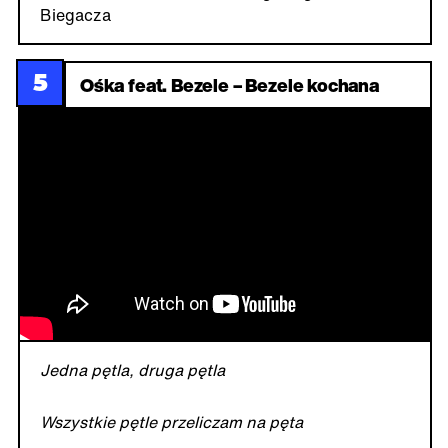
Biegacza
5
Ośka feat. Bezele – Bezele kochana
Jedna pętla, druga pętla
Wszystkie pętle przeliczam na pęta