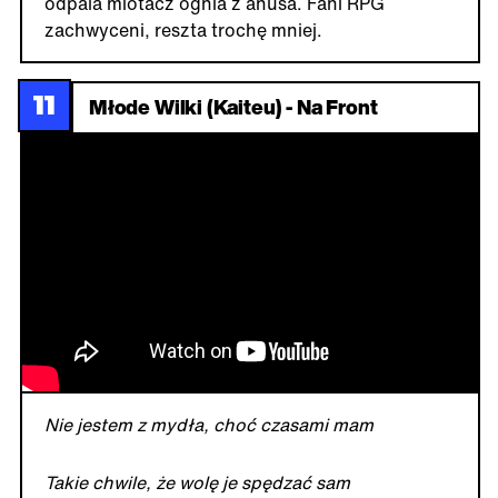
odpala miotacz ognia z anusa. Fani RPG
zachwyceni, reszta trochę mniej.
11
Młode Wilki (Kaiteu) - Na Front
Nie jestem z mydła, choć czasami mam
Takie chwile, że wolę je spędzać sam