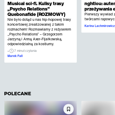
Musical sci-fi. Kulisy trasy
nghtlou: aute
„Psycho Relations”
przeżywania 
Quebonafide (ROZMOWY)
Pierwszy wywiad z
twórcami rapowych
Nie było dotąd u nas hip-hopowej trasy
koncertowej zrealizowanej z takim
Karina Lachmirowicz
rozmachem! Rozmawiamy z reżyserem
„Psycho Relations” – Grzegorzem
Jarzyną i Anną Axer-Fijałkowską,
odpowiedzialną za kostiumy.
•
7 minut czytania
Marek Fall
POLECANE