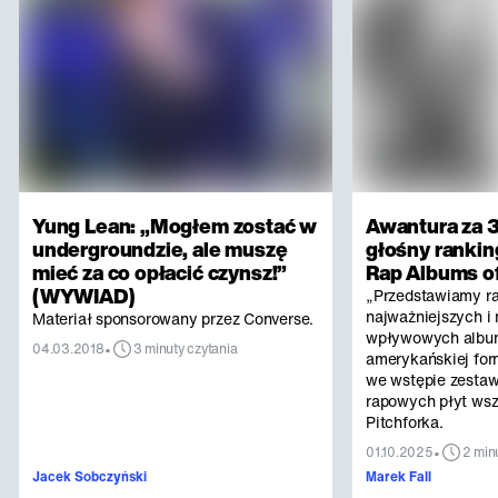
Yung Lean: „Mogłem zostać w
Awantura za 3
undergroundzie, ale muszę
głośny rankin
mieć za co opłacić czynsz!”
Rap Albums of
(WYWIAD)
„Przedstawiamy r
najważniejszych i 
Materiał sponsorowany przez Converse.
wpływowych albu
•
04.03.2018
3 minuty czytania
amerykańskiej for
we wstępie zestaw
rapowych płyt ws
Pitchforka.
•
01.10.2025
2 min
Jacek Sobczyński
Marek Fall