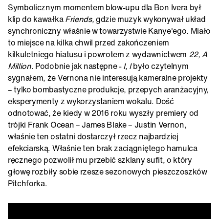
Symbolicznym momentem blow-upu dla Bon Ivera był
klip do kawałka
Friends,
gdzie muzyk wykonywał układ
synchroniczny właśnie w towarzystwie Kanye'ego. Miało
to miejsce na kilka chwil przed zakończeniem
kilkuletniego hiatusu i powrotem z wydawnictwem
22, A
Million.
Podobnie jak następne -
I, I
było czytelnym
sygnałem, że Vernona nie interesują kameralne projekty
– tylko bombastyczne produkcje, przepych aranżacyjny,
eksperymenty z wykorzystaniem wokalu. Dość
odnotować, że kiedy w 2016 roku wyszły premiery od
trójki Frank Ocean – James Blake – Justin Vernon,
właśnie ten ostatni dostarczył rzecz najbardziej
efekciarską. Właśnie ten brak zaciągniętego hamulca
ręcznego pozwolił mu przebić szklany sufit, o który
głowę rozbiły sobie rzesze sezonowych pieszczoszków
Pitchforka.