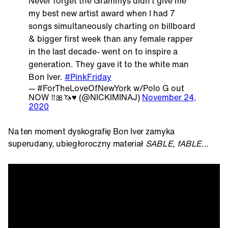
Never forget the Grammys didn’t give me
my best new artist award when I had 7
songs simultaneously charting on billboard
& bigger first week than any female rapper
in the last decade- went on to inspire a
generation. They gave it to the white man
Bon Iver.
#PinkFriday
— #ForTheLoveOfNewYork w/Polo G out
NOW ‼️🎀🦄♥️ (@NICKIMINAJ)
November 24,
2020
Na ten moment dyskografię Bon Iver zamyka
superudany, ubiegłoroczny materiał
SABLE, fABLE...