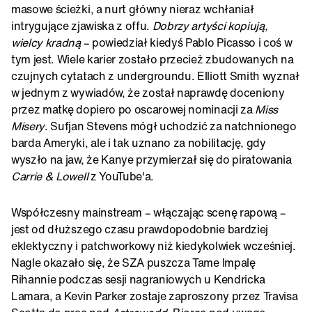
masowe ścieżki, a nurt główny nieraz wchłaniał
intrygujące zjawiska z offu.
Dobrzy artyści kopiują,
wielcy kradną
– powiedział kiedyś Pablo Picasso i coś w
tym jest. Wiele karier zostało przecież zbudowanych na
czujnych cytatach z undergroundu. Elliott Smith wyznał
w jednym z wywiadów, że został naprawdę doceniony
przez matkę dopiero po oscarowej nominacji za
Miss
Misery
. Sufjan Stevens mógł uchodzić za natchnionego
barda Ameryki, ale i tak uznano za nobilitację, gdy
wyszło na jaw, że Kanye przymierzał się do piratowania
Carrie & Lowell
z YouTube'a.
Współczesny mainstream – włączając scenę rapową –
jest od dłuższego czasu prawdopodobnie bardziej
eklektyczny i patchworkowy niż kiedykolwiek wcześniej.
Nagle okazało się, że SZA puszcza Tame Impalę
Rihannie podczas sesji nagraniowych u Kendricka
Lamara, a Kevin Parker zostaje zaproszony przez Travisa