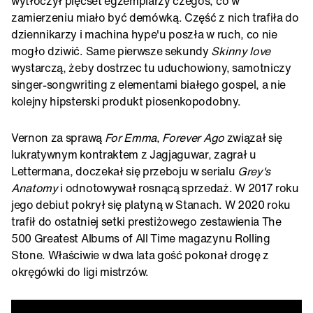
wytłoczył pięćset egzemplarzy czegoś, co w
zamierzeniu miało być demówką. Część z nich trafiła do
dziennikarzy i machina hype'u poszła w ruch, co nie
mogło dziwić. Same pierwsze sekundy
Skinny love
wystarczą, żeby dostrzec tu uduchowiony, samotniczy
singer-songwriting z elementami białego gospel, a nie
kolejny hipsterski produkt piosenkopodobny.
Vernon za sprawą
For Emma
,
Forever Ago
związał się
lukratywnym kontraktem z Jagjaguwar, zagrał u
Lettermana, doczekał się przeboju w serialu
Grey's
Anatomy
i odnotowywał rosnącą sprzedaż. W 2017 roku
jego debiut pokrył się platyną w Stanach. W 2020 roku
trafił do ostatniej setki prestiżowego zestawienia The
500 Greatest Albums of All Time magazynu Rolling
Stone. Właściwie w dwa lata gość pokonał drogę z
okręgówki do ligi mistrzów.