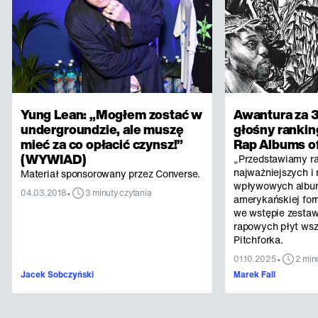
Yung Lean: „Mogłem zostać w
Awantura za 3
undergroundzie, ale muszę
głośny rankin
mieć za co opłacić czynsz!”
Rap Albums of
(WYWIAD)
„Przedstawiamy r
najważniejszych i 
Materiał sponsorowany przez Converse.
wpływowych albu
•
04.03.2018
3 minuty czytania
amerykańskiej for
we wstępie zestaw
rapowych płyt ws
Pitchforka.
•
01.10.2025
2 min
Jacek Sobczyński
Marek Fall