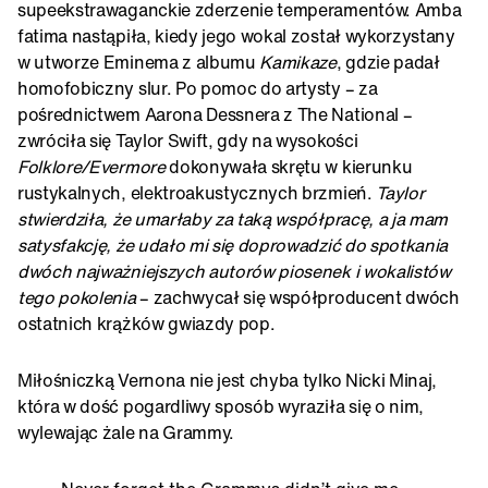
supeekstrawaganckie zderzenie temperamentów. Amba
fatima nastąpiła, kiedy jego wokal został wykorzystany
w utworze Eminema z albumu
Kamikaze
, gdzie padał
homofobiczny slur. Po pomoc do artysty – za
pośrednictwem Aarona Dessnera z The National –
zwróciła się Taylor Swift, gdy na wysokości
Folklore/Evermore
dokonywała skrętu w kierunku
rustykalnych, elektroakustycznych brzmień.
Taylor
stwierdziła, że umarłaby za taką współpracę, a ja mam
satysfakcję, że udało mi się doprowadzić do spotkania
dwóch najważniejszych autorów piosenek i wokalistów
tego pokolenia
– zachwycał się współproducent dwóch
ostatnich krążków gwiazdy pop.
Miłośniczką Vernona nie jest chyba tylko Nicki Minaj,
która w dość pogardliwy sposób wyraziła się o nim,
wylewając żale na Grammy.