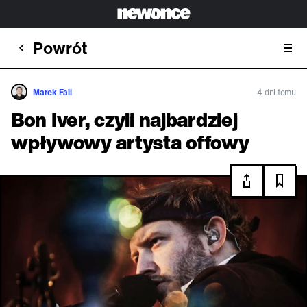
Powrót
Marek Fall
4 dni temu
Bon Iver, czyli najbardziej
wpływowy artysta offowy