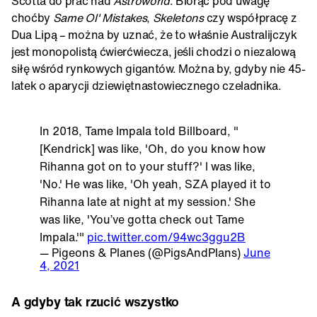
Scotta do prac nad
Astroworld
. Biorąc pod uwagę
choćby
Same Ol' Mistakes
,
Skeletons
czy współpracę z
Dua Lipą – można by uznać, że to właśnie Australijczyk
jest monopolistą ćwierćwiecza, jeśli chodzi o niezalową
siłę wśród rynkowych gigantów. Można by, gdyby nie 45-
latek o aparycji dziewiętnastowiecznego czeladnika.
In 2018, Tame Impala told Billboard, "
[Kendrick] was like, 'Oh, do you know how
Rihanna got on to your stuff?' I was like,
'No.' He was like, 'Oh yeah, SZA played it to
Rihanna late at night at my session.' She
was like, 'You’ve gotta check out Tame
Impala.'"
pic.twitter.com/94wc3ggu2B
— Pigeons & Planes (@PigsAndPlans)
June
4, 2021
A gdyby tak rzucić wszystko