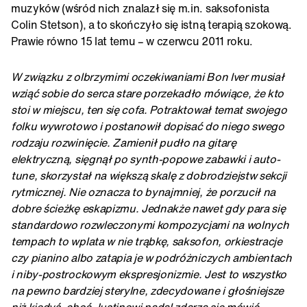
muzyków (wśród nich znalazł się m.in. saksofonista
Colin Stetson), a to skończyło się istną terapią szokową.
Prawie równo 15 lat temu – w czerwcu 2011 roku.
W związku z olbrzymimi oczekiwaniami Bon Iver musiał
wziąć sobie do serca stare porzekadło mówiące, że kto
stoi w miejscu, ten się cofa. Potraktował temat swojego
folku wywrotowo i postanowił dopisać do niego swego
rodzaju rozwinięcie. Zamienił pudło na gitarę
elektryczną, sięgnął po synth-popowe zabawki i auto-
tune, skorzystał na większą skalę z dobrodziejstw sekcji
rytmicznej. Nie oznacza to bynajmniej, że porzucił na
dobre ścieżkę eskapizmu. Jednakże nawet gdy para się
standardowo rozwleczonymi kompozycjami na wolnych
tempach to wplata w nie trąbkę, saksofon, orkiestracje
czy pianino albo zatapia je w podróżniczych ambientach
i niby-postrockowym ekspresjonizmie. Jest to wszystko
na pewno bardziej sterylne, zdecydowane i głośniejsze
niż kiedyś, choć Justinowi nadal zdarza się mówić