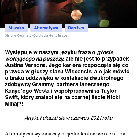
Muzyka
Alternatywa
Bon Iver
Simone Cecchetti/Corbis via Getty Images
Występuje w naszym języku fraza o
głosie
wołającego na puszczy,
ale nie jest to przypadek
Justina Vernona. Jego kariera rozpoczęła się co
prawda w głuszy stanu Wisconsin, ale jak mówić
o braku oddźwięku w kontekście dwukrotnego
zdobywcy Grammy, partnera tanecznego
Kanye'ego Westa i współpracownika Taylor
Swift, który znalazł się na czarnej liście Nicki
Minaj?!
Artykuł ukazał się w czerwcu 2021 roku
Alternatywni wykonawcy niejednokrotnie wkraczali na