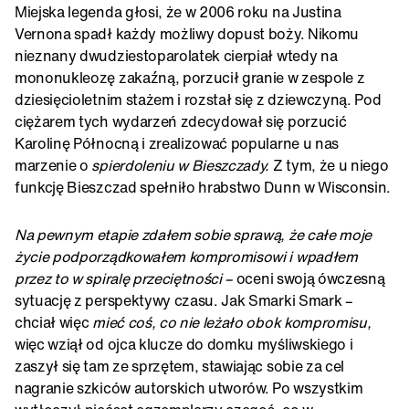
Miejska legenda głosi, że w 2006 roku na Justina
Vernona spadł każdy możliwy dopust boży. Nikomu
nieznany dwudziestoparolatek cierpiał wtedy na
mononukleozę zakaźną, porzucił granie w zespole z
dziesięcioletnim stażem i rozstał się z dziewczyną. Pod
ciężarem tych wydarzeń zdecydował się porzucić
Karolinę Północną i zrealizować popularne u nas
marzenie o
spierdoleniu w Bieszczady.
Z tym, że u niego
funkcję Bieszczad spełniło hrabstwo Dunn w Wisconsin.
Na pewnym etapie zdałem sobie sprawą, że
całe moje
życie podporządkowałem kompromisowi i wpadłem
przez to w spiralę przeciętności –
oceni swoją ówczesną
sytuację z perspektywy czasu. Jak Smarki Smark –
chciał więc
mieć coś, co nie leżało obok kompromisu,
więc wziął od ojca klucze do domku myśliwskiego i
zaszył się tam ze sprzętem, stawiając sobie za cel
nagranie szkiców autorskich utworów. Po wszystkim