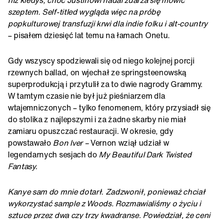
szeptem. Self-titled wygląda więc na próbę
popkulturowej transfuzji krwi dla indie folku i alt-country
– pisałem dziesięć lat temu na łamach Onetu.
Gdy wszyscy spodziewali się od niego kolejnej porcji
rzewnych ballad, on wjechał ze springsteenowską
superprodukcją i przytulił za to dwie nagrody Grammy.
W tamtym czasie nie był już pieśniarzem dla
wtajemniczonych – tylko fenomenem, który przysiadł się
do stolika z najlepszymi i za żadne skarby nie miał
zamiaru opuszczać restauracji. W okresie, gdy
powstawało
Bon Iver –
Vernon wziął udział w
legendarnych sesjach do
My Beautiful Dark Twisted
Fantasy.
Kanye sam do mnie dotarł. Zadzwonił, ponieważ chciał
wykorzystać sample z Woods. Rozmawialiśmy o życiu i
sztuce przez dwa czy trzy kwadranse. Powiedział, że ceni