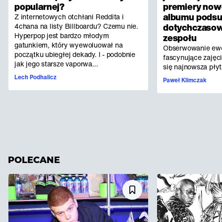
popularnej?
premiery no
albumu pods
Z internetowych otchłani Reddita i
4chana na listy Billboardu? Czemu nie.
dotychczasow
Hyperpop jest bardzo młodym
zespołu
gatunkiem, który wyewoluował na
Obserwowanie ewo
początku ubiegłej dekady. I - podobnie
fascynujące zajęc
jak jego starsze vaporwa...
się najnowsza płyt
Lech Podhalicz
Paweł Klimczak
POLECANE