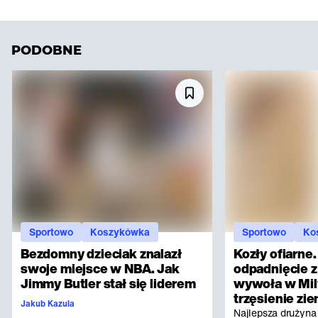
PODOBNE
Sportowo
Koszykówka
Sportowo
Ko
Bezdomny dzieciak znalazł
Kozły ofiarne.
swoje miejsce w NBA. Jak
odpadnięcie z
Jimmy Butler stał się liderem
wywoła w Mi
trzęsienie zie
Jakub Kazula
Najlepsza drużyn