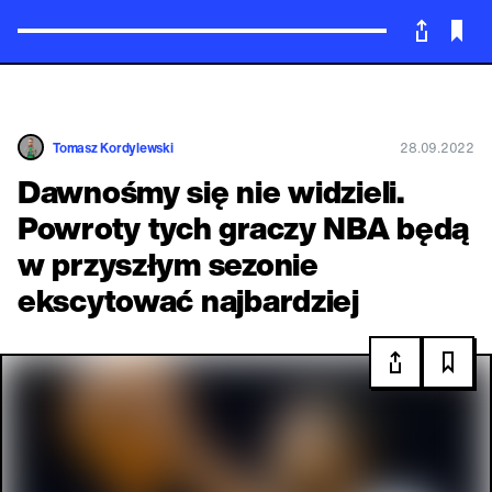
Powrót
Tomasz Kordylewski
28.09.2022
Dawnośmy się nie widzieli.
Powroty tych graczy NBA będą
w przyszłym sezonie
ekscytować najbardziej