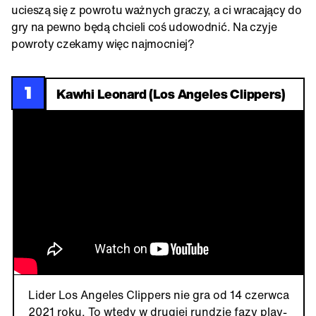
ucieszą się z powrotu ważnych graczy, a ci wracający do
gry na pewno będą chcieli coś udowodnić. Na czyje
powroty czekamy więc najmocniej?
1
Kawhi Leonard (Los Angeles Clippers)
Lider Los Angeles Clippers nie gra od 14 czerwca
2021 roku. To wtedy w drugiej rundzie fazy play-