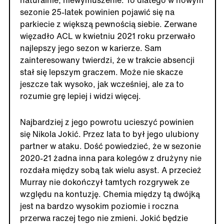
naturalnie, niewymuszenie. To dlatego w nowym
sezonie 25-latek powinien pojawić się na
parkiecie z większą pewnością siebie. Zerwane
więzadło ACL w kwietniu 2021 roku przerwało
najlepszy jego sezon w karierze. Sam
zainteresowany twierdzi, że w trakcie absencji
stał się lepszym graczem. Może nie skacze
jeszcze tak wysoko, jak wcześniej, ale za to
rozumie grę lepiej i widzi więcej.
Najbardziej z jego powrotu ucieszyć powinien
się Nikola Jokić. Przez lata to był jego ulubiony
partner w ataku. Dość powiedzieć, że w sezonie
2020-21 żadna inna para kolegów z drużyny nie
rozdała między sobą tak wielu asyst. A przecież
Murray nie dokończył tamtych rozgrywek ze
względu na kontuzję. Chemia między tą dwójką
jest na bardzo wysokim poziomie i roczna
przerwa raczej tego nie zmieni. Jokić będzie