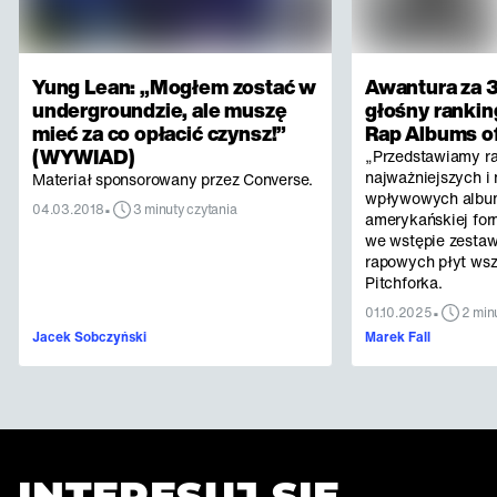
Yung Lean: „Mogłem zostać w
Awantura za 3
undergroundzie, ale muszę
głośny rankin
mieć za co opłacić czynsz!”
Rap Albums of
(WYWIAD)
„Przedstawiamy r
najważniejszych i 
Materiał sponsorowany przez Converse.
wpływowych albu
•
04.03.2018
3 minuty czytania
amerykańskiej for
we wstępie zestaw
rapowych płyt ws
Pitchforka.
•
01.10.2025
2 min
Jacek Sobczyński
Marek Fall
INTERESUJ SIĘ.