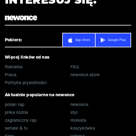
Pobierz:
App Store
Google Play
Więcej linków od nas
Reklama
FAQ
Praca
newonce.store
Polityka prywatności
Aktualnie popularne na newonce
polski rap
newonce
piłka nożna
styl
zagraniczny rap
molesta
seriale & tv
koszykówka
Kino
lajtowo