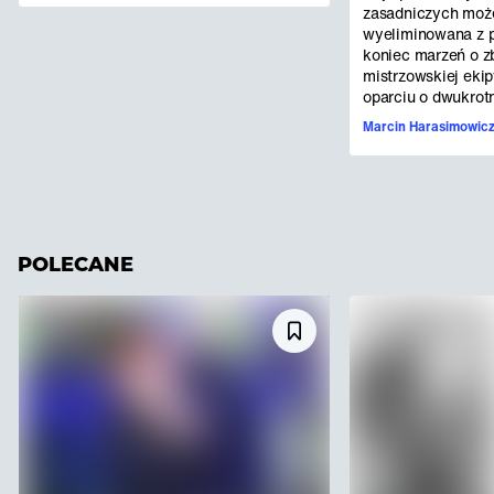
zasadniczych może
wyeliminowana z p
koniec marzeń o 
mistrzowskiej eki
oparciu o dwukrotne
Marcin Harasimowic
POLECANE