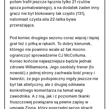
potem trafił jeszcze łącznie tylko 21 rzutów
spoza pomalowanego), a na dodatek żaden inny
gracz nie był blokowany tak często (131),
natomiast czysta siła 22-latka bywa
przerażająca.
Pod koniec drugiego sezonu coraz więcej i lepiej
grał też z piłką w rękach. To dobry kierunek,
którego nie powinno wcale aż tak mocno
ograniczyć sprowadzenie CJ McColluma.
Koniec końców najważniejsze będzie jednak
zdrowie Williamsona. Jego osobisty trener (to
nowość) z jednej strony zachwala ilość pracy i
twierdzi, że jego podopieczny nigdy jeszcze nie
był tak atletyczny, ale z drugiej odmawia
konkretnego komentarza na temat wagi
zawodnika. A z nią, jak i z poziomem tkanki
tłuszczowej powiązane są pewne zapisy w
umowie Ziona, który poprzedni sezon stracił