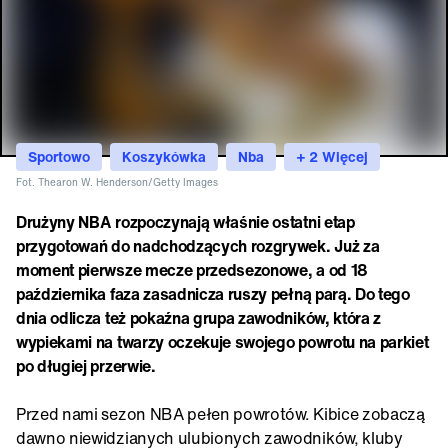
Sportowo
Koszykówka
Nba
+ 2 Więcej
Fot. Thearon W. Henderson/Getty Images
Drużyny NBA rozpoczynają właśnie ostatni etap
przygotowań do nadchodzących rozgrywek. Już za
moment pierwsze mecze przedsezonowe, a od 18
października faza zasadnicza ruszy pełną parą. Do tego
dnia odlicza też pokaźna grupa zawodników, która z
wypiekami na twarzy oczekuje swojego powrotu na parkiet
po długiej przerwie.
Przed nami sezon NBA pełen powrotów. Kibice zobaczą
dawno niewidzianych ulubionych zawodników, kluby