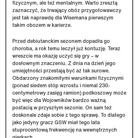
fizycznym, ale też mentalnym. Warto zresztą
zaznaczyć, że trwający obóz przygotowawczy
jest tak naprawdę dla Wisemana pierwszym
takim obozem w karierze.
Przed debiutanckim sezonem dopadła go
choroba, a rok temu leczył już kontuzję. Teraz
wreszcie ma okazję uczyć się gry – w
dosłownym znaczeniu. Z dnia na dzień jego
umiejętności przestają być aż tak surowe.
Obdarzony znakomitymi warunkami fizycznymi
(ponad siedem stóp wzrostu i niemal 230-
centymetrowy zasięg ramion) podkoszowy może
być więc dla Wojowników bardzo ważną
postacią w przyszłym sezonie. On sam też
doskonale zdaje sobie z tego sprawę. To dlatego
jako jedyny gracz GSW miał tego lata
stuprocentową frekwencję na wewnętrznych
gierkach.