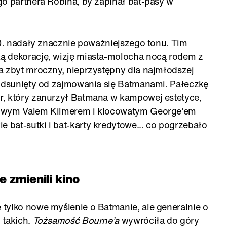
go partnera Robina, by zapinał bat-pasy w
90. nadały znacznie poważniejszego tonu. Tim
ą dekorację, wizję miasta-molocha nocą rodem z
a zbyt mroczny, nieprzystępny dla najmłodszej
 odsunięty od zajmowania się Batmanami. Pałeczkę
r, który zanurzył Batmana w kampowej estetyce,
towym Valem Kilmerem i klocowatym George'em
bat-sutki i bat-karty kredytowe... co pogrzebało
 zmienili kino
tylko nowe myślenie o Batmanie, ale generalnie o
 takich.
Tożsamość Bourne’a
wywróciła do góry