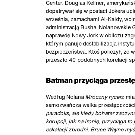
Center. Douglas Kellner, amerykańs
dopatrywał się w postaci Jokera uci
września, zamachami Al-Kaidy, wo
administracją Busha. Nolanowskie G
naprawdę Nowy Jork w obliczu zagro
którym panuje destabilizacja instyt
bezpieczeństwa. Ktoś policzył, że
przeszło 40 podobnych korelacji s
Batman przyciąga przest
Według Nolana
Mroczny rycerz
miał
samozwańcza walka przestępczości
paradoks, ale kiedy bohater zaczyna
korupcji, jak na ironię, przyciąga 
eskalacji zbrodni. Bruce Wayne my