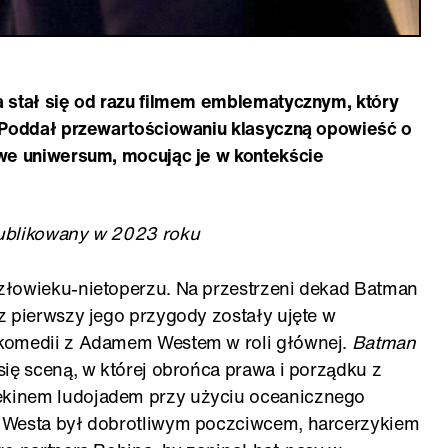
a stał się od razu filmem emblematycznym, który
. Poddał przewartościowaniu klasyczną opowieść o
owe uniwersum, mocując je w kontekście
ublikowany w 2023 roku
złowieku-nietoperzu. Na przestrzeni dekad Batman
z pierwszy jego przygody zostały ujęte w
 komedii z Adamem Westem w roli głównej.
Batman
ię sceną, w której obrońca prawa i porządku z
kinem ludojadem przy użyciu oceanicznego
 Westa był dobrotliwym poczciwcem, harcerzykiem