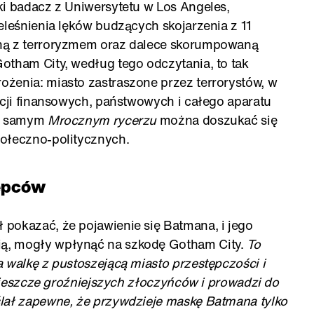
ki badacz z Uniwersytetu w Los Angeles,
eleśnienia lęków budzących skojarzenia z 11
jną z terroryzmem oraz dalece skorumpowaną
otham City, według tego odczytania, to tak
żenia: miasto zastraszone przez terrorystów, w
ucji finansowych, państwowych i całego aparatu
 w samym
Mrocznym rycerzu
można doszukać się
połeczno-politycznych.
ępców
 pokazać, że pojawienie się Batmana, i jego
ą, mogły wpłynąć na szkodę Gotham City.
To
 walkę z pustoszejącą miasto przestępczości i
to jeszcze groźniejszych złoczyńców i prowadzi do
ślał zapewne, że przywdzieje maskę Batmana tylko