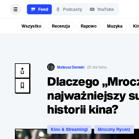
Feed
Podcasty
YouTube
Wszystko
Recenzja
Rapowo
Muzyka
Ki
Mateusz Demski
25 dni temu
Dlaczego „Mrocz
najważniejszy s
historii kina?
Kino & Streamingi
Mroczny Rycerz