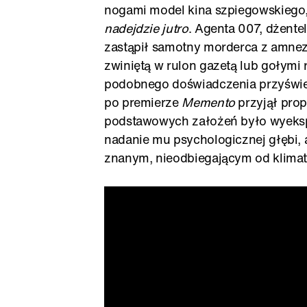
nogami model kina szpiegowskiego
nadejdzie jutro
. Agenta 007, dżente
zastąpił samotny morderca z amnezją
zwiniętą w rulon gazetą lub gołymi 
podobnego doświadczenia przyświec
po premierze
Memento
przyjął pro
podstawowych założeń było wyeksp
nadanie mu psychologicznej głębi,
znanym, nieodbiegającym od klimat