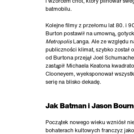
i wzorcem cnót, który pilnował swe
batmobilu.
Kolejne filmy z przełomu lat 80. i 
Burton postawił na umowną, gotyck
Metropolis
Langa. Ale ze względu n
publiczności klimat, szybko został
od Burtona przejął Joel Schumache
zastąpił Michaela Keatona kwadra
Clooneyem, wyeksponował wszystkie 
serię na blisko dekadę.
Jak Batman i Jason Bourne
Początek nowego wieku wzniósł nie 
bohaterach kultowych franczyz jako