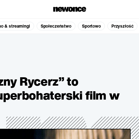
no & streamingi
Społeczeństwo
Sportowo
Przyszłość
ny Rycerz” to
uperbohaterski film w