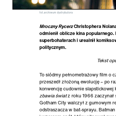
fot.archiwum dystrybutora
Mroczny Rycerz
Christophera Nolan
odmienił oblicze kina popularnego
superbohaterach i urealnił komiks
politycznym.
Tekst op
To siódmy pełnometrażowy film o c
przeszedł złożoną ewolucję – po ra
konwencję cudownie slapstickowej
zbawia świat
z roku 1966 zaczynał s
Gotham City walczył z gumowym re
odstraszacza w bat-sprayu. Batman