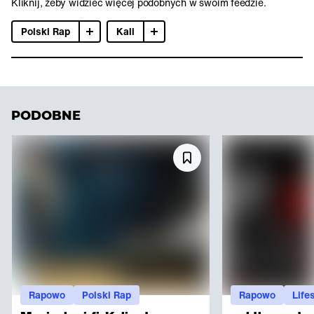
Kliknij, żeby widzieć więcej podobnych w swoim feedzie.
Polski Rap
Kali
PODOBNE
Rapowo
Polski Rap
Rapowo
Life