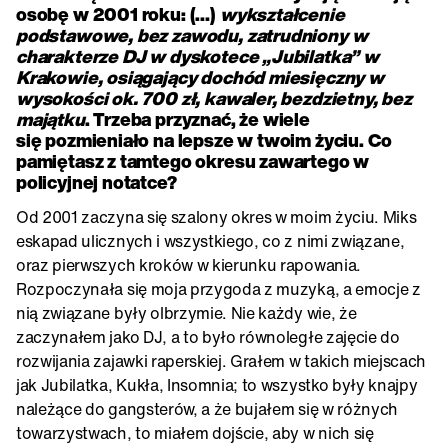
osobę w 2001 roku: (…)
wykształcenie
podstawowe, bez zawodu, zatrudniony w
charakterze DJ w dyskotece „Jubilatka” w
Krakowie, osiągający dochód miesięczny w
wysokości ok. 700 zł, kawaler, bezdzietny, bez
majątku
. Trzeba przyznać, że wiele
się pozmieniało na lepsze w twoim życiu. Co
pamiętasz z tamtego okresu zawartego w
policyjnej notatce?
Od 2001 zaczyna się szalony okres w moim życiu. Miks
eskapad ulicznych i wszystkiego, co z nimi związane,
oraz pierwszych kroków w kierunku rapowania.
Rozpoczynała się moja przygoda z muzyką, a emocje z
nią związane były olbrzymie. Nie każdy wie, że
zaczynałem jako DJ, a to było równoległe zajęcie do
rozwijania zajawki raperskiej. Grałem w takich miejscach
jak Jubilatka, Kukła, Insomnia; to wszystko były knajpy
należące do gangsterów, a że bujałem się w różnych
towarzystwach, to miałem dojście, aby w nich się