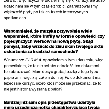
zerwać, więc fizycznie widzieliśmy się kilka razy, ale dużo
udało nam się w tym czasie zrobić. Zaaranżowaliśmy
większość płyty po takich trzech intensywnych
spotkaniach.
Wspomniałeś, że muzyka przywołała wiele
wspomnień, które trafiły w formie opowieści czy
pojedynczych wersów na nową płytę. Skąd
pomysł, żeby wrzucić do zinu skan twojego aktu
oskarżenia za kradzież samochodu?
W numerze
F.I.R.M.A.
opowiadam o tym zdarzeniu, więc
pomyślałem, że fajnie byłoby odnaleźć ten dokument i
to zobrazować. Mam dosyć grubą teczkę z tego typu
papierami, więc zajrzałem do niej. Po co dokument ma
leżeć i się kurzyć, skoro ktoś może się przekonać, że to
nie jest historia wyssana z palca?
Bardziej niż sam opis przestępstwa uderzyła
mnie urzędnicza notka charakteryzująca twoją