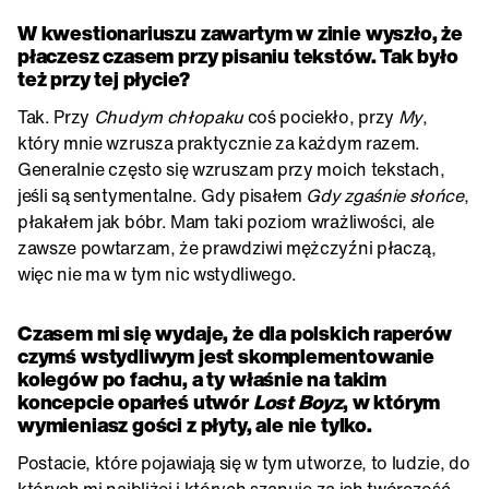
W kwestionariuszu zawartym w zinie wyszło, że
płaczesz czasem przy pisaniu tekstów. Tak było
też przy tej płycie?
Tak. Przy
Chudym chłopaku
coś pociekło, przy
My
,
który mnie wzrusza praktycznie za każdym razem.
Generalnie często się wzruszam przy moich tekstach,
jeśli są sentymentalne. Gdy pisałem
Gdy zgaśnie słońce
,
płakałem jak bóbr. Mam taki poziom wrażliwości, ale
zawsze powtarzam, że prawdziwi mężczyźni płaczą,
więc nie ma w tym nic wstydliwego.
Czasem mi się wydaje, że dla polskich raperów
czymś wstydliwym jest skomplementowanie
kolegów po fachu, a ty właśnie na takim
koncepcie oparłeś utwór
Lost Boyz
, w którym
wymieniasz gości z płyty, ale nie tylko.
Postacie, które pojawiają się w tym utworze, to ludzie, do