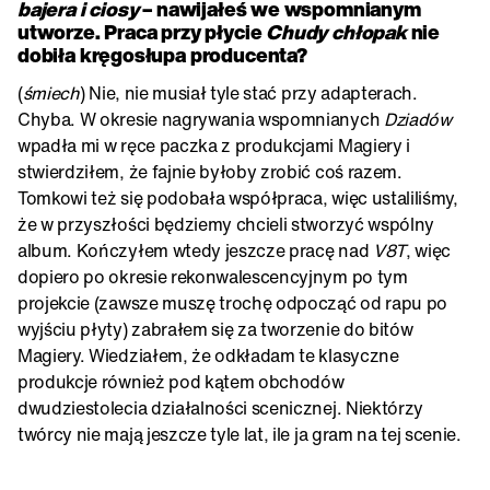
bajera i ciosy
– nawijałeś we wspomnianym
utworze. Praca przy płycie
Chudy chłopak
nie
dobiła kręgosłupa producenta?
(
śmiech
) Nie, nie musiał tyle stać przy adapterach.
Chyba. W okresie nagrywania wspomnianych
Dziadów
wpadła mi w ręce paczka z produkcjami Magiery i
stwierdziłem, że fajnie byłoby zrobić coś razem.
Tomkowi też się podobała współpraca, więc ustaliliśmy,
że w przyszłości będziemy chcieli stworzyć wspólny
album. Kończyłem wtedy jeszcze pracę nad
V8T
, więc
dopiero po okresie rekonwalescencyjnym po tym
projekcie (zawsze muszę trochę odpocząć od rapu po
wyjściu płyty) zabrałem się za tworzenie do bitów
Magiery. Wiedziałem, że odkładam te klasyczne
produkcje również pod kątem obchodów
dwudziestolecia działalności scenicznej. Niektórzy
twórcy nie mają jeszcze tyle lat, ile ja gram na tej scenie.