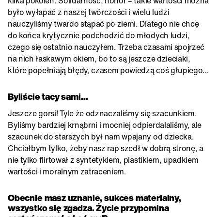
kilka pokoleń. Solidarność, honor – takie wartości można
było wyłapać z naszej twórczości i wielu ludzi
nauczyliśmy twardo stąpać po ziemi. Dlatego nie chcę
do końca krytycznie podchodzić do młodych ludzi,
czego się ostatnio nauczyłem. Trzeba czasami spojrzeć
na nich łaskawym okiem, bo to są jeszcze dzieciaki,
które popełniają błędy, czasem powiedzą coś głupiego…
Byliście tacy sami…
Jeszcze gorsi! Tyle że odznaczaliśmy się szacunkiem.
Byliśmy bardziej krnąbrni i mocniej odpierdalaliśmy, ale
szacunek do starszych był nam wpajany od dziecka.
Chciałbym tylko, żeby nasz rap szedł w dobrą stronę, a
nie tylko flirtował z syntetykiem, plastikiem, upadkiem
wartości i moralnym zatraceniem.
Obecnie masz uznanie, sukces materialny,
wszystko się zgadza. Życie przypomina