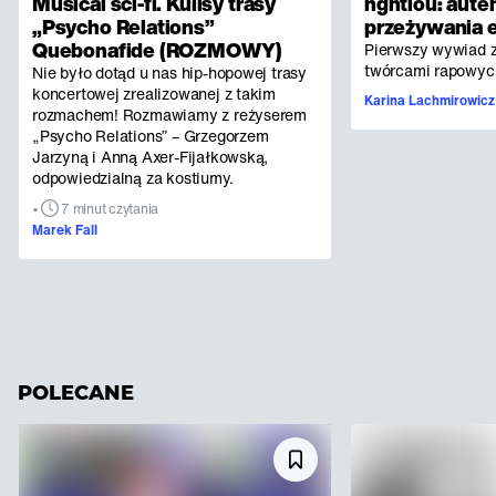
Musical sci-fi. Kulisy trasy
nghtlou: aute
„Psycho Relations”
przeżywania 
Quebonafide (ROZMOWY)
Pierwszy wywiad z
twórcami rapowych
Nie było dotąd u nas hip-hopowej trasy
koncertowej zrealizowanej z takim
Karina Lachmirowicz
rozmachem! Rozmawiamy z reżyserem
„Psycho Relations” – Grzegorzem
Jarzyną i Anną Axer-Fijałkowską,
odpowiedzialną za kostiumy.
•
7 minut czytania
Marek Fall
POLECANE