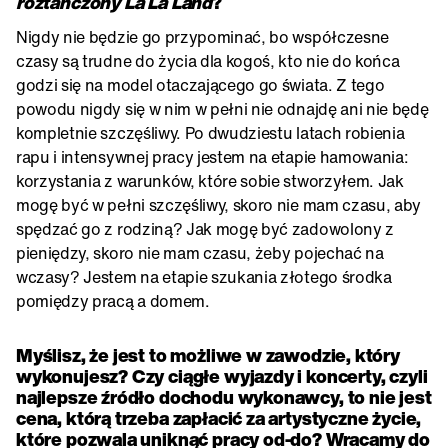
roztańczony La La Land
?
Nigdy nie będzie go przypominać, bo współczesne
czasy są trudne do życia dla kogoś, kto nie do końca
godzi się na model otaczającego go świata. Z tego
powodu nigdy się w nim w pełni nie odnajdę ani nie będę
kompletnie szczęśliwy. Po dwudziestu latach robienia
rapu i intensywnej pracy jestem na etapie hamowania:
korzystania z warunków, które sobie stworzyłem. Jak
mogę być w pełni szczęśliwy, skoro nie mam czasu, aby
spędzać go z rodziną? Jak mogę być zadowolony z
pieniędzy, skoro nie mam czasu, żeby pojechać na
wczasy? Jestem na etapie szukania złotego środka
pomiędzy pracą a domem.
Myślisz, że jest to możliwe w zawodzie, który
wykonujesz? Czy ciągłe wyjazdy i koncerty, czyli
najlepsze źródło dochodu wykonawcy, to nie jest
cena, którą trzeba zapłacić za artystyczne życie,
które pozwala uniknąć pracy od-do? Wracamy do