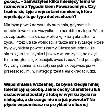
gorzej…
– zauważyłeś kilka miesięcy temu w
rozmowie z Tygodnikiem Powszechnym. Czy
trudno się żyje z wyrzutami sumienia, które
wynikają z tego typu doświadczeń?
Miałbym poważne wyrzuty sumienia, gdybym nie
odpokutował za to wszystko, co narobiłem złego. Wiem,
że zapłaciłem za każdą złotówkę, którą ukradłem w
życiu. Przez utratę wolności, a także inne sytuacje, które
były wynikiem powrotu karmy. Cieszę się jednak, że
stało się to tak szybko i jeszcze w tym życiu, bo dzięki
temu mogłem się zresocjalizować i zacząć od początku.
Wyrzuty sumienia zaczęły się jednak pojawiać już w
przeszłości, m.in. dlatego przestałem okradać ludzi.
Wspomniałeś wcześniej, że byłeś kiedyś mniej
tolerancyjną osobą. Jakie cechy charakteru lub
osobowości zostały z tobą w wyniku życia na
nielegalu, a do czego nie ma już powrotu? Na
płycie wspominasz na przykład o ulicznej