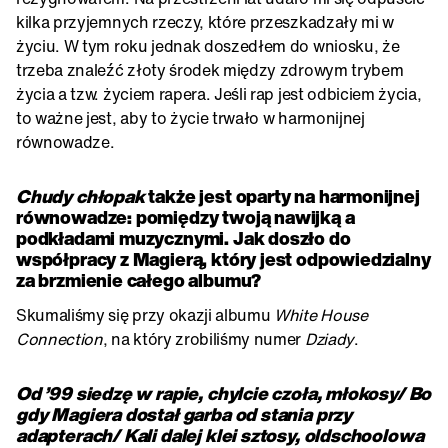
kilka przyjemnych rzeczy, które przeszkadzały mi w
życiu. W tym roku jednak doszedłem do wniosku, że
trzeba znaleźć złoty środek między zdrowym trybem
życia a tzw. życiem rapera. Jeśli rap jest odbiciem życia,
to ważne jest, aby to życie trwało w harmonijnej
równowadze.
Chudy chłopak
także jest oparty na harmonijnej
równowadze: pomiędzy twoją nawijką a
podkładami muzycznymi. Jak doszło do
współpracy z Magierą, który jest odpowiedzialny
za brzmienie całego albumu?
Skumaliśmy się przy okazji albumu
White House
Connection
, na który zrobiliśmy numer
Dziady
.
Od ’99 siedzę w rapie, chylcie czoła, młokosy/ Bo
gdy Magiera dostał garba od stania przy
adapterach/ Kali dalej klei sztosy, oldschoolowa