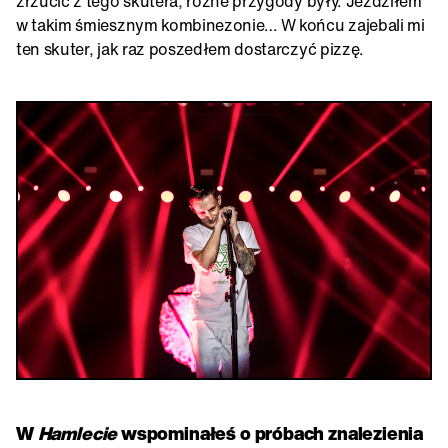
zrzucić z tego skutera, różne przygody były. Jeździłem
w takim śmiesznym kombinezonie… W końcu zajebali mi
ten skuter, jak raz poszedłem dostarczyć pizzę.
W
Hamlecie
wspominałeś o próbach znalezienia