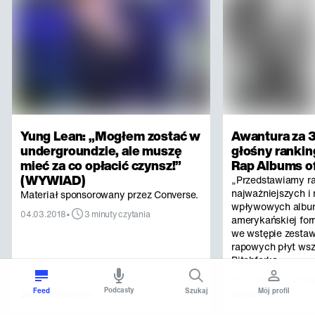
Yung Lean: „Mogłem zostać w
Awantura za 3
undergroundzie, ale muszę
głośny rankin
mieć za co opłacić czynsz!”
Rap Albums of
(WYWIAD)
„Przedstawiamy r
najważniejszych i 
Materiał sponsorowany przez Converse.
wpływowych albu
•
04.03.2018
3 minuty czytania
amerykańskiej for
we wstępie zestaw
rapowych płyt ws
Pitchforka.
•
01.10.2025
2 min
Podcasty
Feed
Szukaj
Mój profil
Jacek Sobczyński
Marek Fall