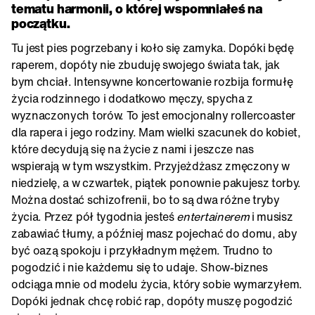
tematu harmonii, o której wspomniałeś na
początku.
Tu jest pies pogrzebany i koło się zamyka. Dopóki będę
raperem, dopóty nie zbuduję swojego świata tak, jak
bym chciał. Intensywne koncertowanie rozbija formułę
życia rodzinnego i dodatkowo męczy, spycha z
wyznaczonych torów. To jest emocjonalny rollercoaster
dla rapera i jego rodziny. Mam wielki szacunek do kobiet,
które decydują się na życie z nami i jeszcze nas
wspierają w tym wszystkim. Przyjeżdżasz zmęczony w
niedzielę, a w czwartek, piątek ponownie pakujesz torby.
Można dostać schizofrenii, bo to są dwa różne tryby
życia. Przez pół tygodnia jesteś
entertainerem
i musisz
zabawiać tłumy, a później masz pojechać do domu, aby
być oazą spokoju i przykładnym mężem. Trudno to
pogodzić i nie każdemu się to udaje. Show-biznes
odciąga mnie od modelu życia, który sobie wymarzyłem.
Dopóki jednak chcę robić rap, dopóty muszę pogodzić