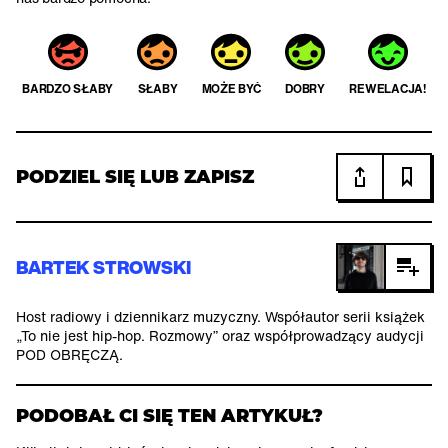
BARDZO SŁABY
SŁABY
MOŻE BYĆ
DOBRY
REWELACJA!
PODZIEL SIĘ LUB ZAPISZ
BARTEK STROWSKI
Host radiowy i dziennikarz muzyczny. Współautor serii książek
„To nie jest hip-hop. Rozmowy” oraz współprowadzący audycji
POD OBRĘCZĄ.
PODOBAŁ CI SIĘ TEN ARTYKUŁ?