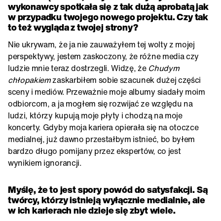
wykonawcy spotkała się z tak dużą aprobatą jak
w przypadku twojego nowego projektu. Czy tak
to też wygląda z twojej strony?
Nie ukrywam, że ja nie zauważyłem tej wolty z mojej
perspektywy, jestem zaskoczony, że różne media czy
ludzie mnie teraz dostrzegli. Widzę, że
Chudym
chłopakiem
zaskarbiłem sobie szacunek dużej części
sceny i mediów. Przeważnie moje albumy siadały moim
odbiorcom, a ja mogłem się rozwijać ze względu na
ludzi, którzy kupują moje płyty i chodzą na moje
koncerty. Gdyby moja kariera opierała się na otoczce
medialnej, już dawno przestałbym istnieć, bo byłem
bardzo długo pomijany przez ekspertów, co jest
wynikiem ignorancji.
Myślę, że to jest spory powód do satysfakcji. Są
twórcy, którzy istnieją wyłącznie medialnie, ale
w ich karierach nie dzieje się zbyt wiele.