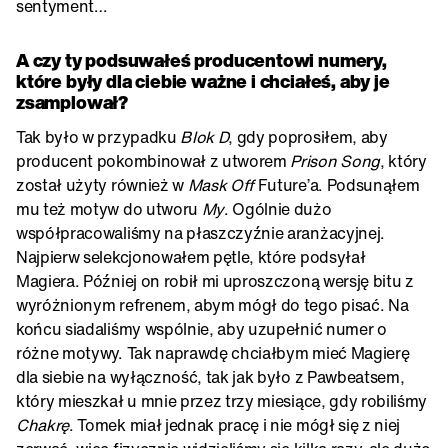
sentyment…
A czy ty podsuwałeś producentowi numery,
które były dla ciebie ważne i chciałeś, aby je
zsamplował?
Tak było w przypadku
Blok D
, gdy poprosiłem, aby
producent pokombinował z utworem
Prison Song
, który
został użyty również w
Mask Off
Future’a. Podsunąłem
mu też motyw do utworu
My
. Ogólnie dużo
współpracowaliśmy na płaszczyźnie aranżacyjnej.
Najpierw selekcjonowałem pętle, które podsyłał
Magiera. Później on robił mi uproszczoną wersję bitu z
wyróżnionym refrenem, abym mógł do tego pisać. Na
końcu siadaliśmy wspólnie, aby uzupełnić numer o
różne motywy. Tak naprawdę chciałbym mieć Magierę
dla siebie na wyłączność, tak jak było z Pawbeatsem,
który mieszkał u mnie przez trzy miesiące, gdy robiliśmy
Chakrę
. Tomek miał jednak pracę i nie mógł się z niej