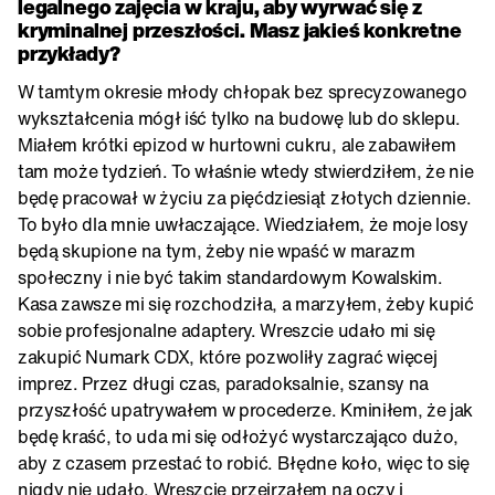
legalnego zajęcia w kraju, aby wyrwać się z
kryminalnej przeszłości. Masz jakieś konkretne
przykłady?
W tamtym okresie młody chłopak bez sprecyzowanego
wykształcenia mógł iść tylko na budowę lub do sklepu.
Miałem krótki epizod w hurtowni cukru, ale zabawiłem
tam może tydzień. To właśnie wtedy stwierdziłem, że nie
będę pracował w życiu za pięćdziesiąt złotych dziennie.
To było dla mnie uwłaczające. Wiedziałem, że moje losy
będą skupione na tym, żeby nie wpaść w marazm
społeczny i nie być takim standardowym Kowalskim.
Kasa zawsze mi się rozchodziła, a marzyłem, żeby kupić
sobie profesjonalne adaptery. Wreszcie udało mi się
zakupić Numark CDX, które pozwoliły zagrać więcej
imprez. Przez długi czas, paradoksalnie, szansy na
przyszłość upatrywałem w procederze. Kminiłem, że jak
będę kraść, to uda mi się odłożyć wystarczająco dużo,
aby z czasem przestać to robić. Błędne koło, więc to się
nigdy nie udało. Wreszcie przejrzałem na oczy i