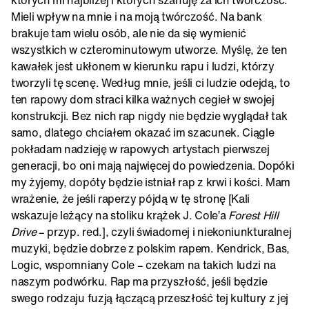
których mi najbliżej i których szanuję za ich twórczość.
Mieli wpływ na mnie i na moją twórczość. Na bank
brakuje tam wielu osób, ale nie da się wymienić
wszystkich w czterominutowym utworze. Myślę, że ten
kawałek jest ukłonem w kierunku rapu i ludzi, którzy
tworzyli tę scenę. Według mnie, jeśli ci ludzie odejdą, to
ten rapowy dom straci kilka ważnych cegieł w swojej
konstrukcji. Bez nich rap nigdy nie będzie wyglądał tak
samo, dlatego chciałem okazać im szacunek. Ciągle
pokładam nadzieję w rapowych artystach pierwszej
generacji, bo oni mają najwięcej do powiedzenia. Dopóki
my żyjemy, dopóty będzie istniał rap z krwi i kości. Mam
wrażenie, że jeśli raperzy pójdą w tę stronę [Kali
wskazuje leżący na stoliku krążek J. Cole’a
Forest Hill
Drive
– przyp. red.], czyli świadomej i niekoniunkturalnej
muzyki, będzie dobrze z polskim rapem. Kendrick, Bas,
Logic, wspomniany Cole – czekam na takich ludzi na
naszym podwórku. Rap ma przyszłość, jeśli będzie
swego rodzaju fuzją łączącą przeszłość tej kultury z jej