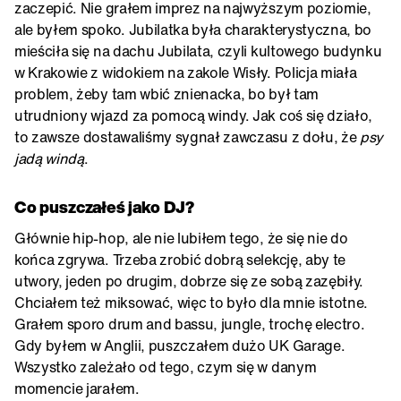
zaczepić. Nie grałem imprez na najwyższym poziomie,
ale byłem spoko. Jubilatka była charakterystyczna, bo
mieściła się na dachu Jubilata, czyli kultowego budynku
w Krakowie z widokiem na zakole Wisły. Policja miała
problem, żeby tam wbić znienacka, bo był tam
utrudniony wjazd za pomocą windy. Jak coś się działo,
to zawsze dostawaliśmy sygnał zawczasu z dołu, że
psy
jadą windą
.
Co puszczałeś jako DJ?
Głównie hip-hop, ale nie lubiłem tego, że się nie do
końca zgrywa. Trzeba zrobić dobrą selekcję, aby te
utwory, jeden po drugim, dobrze się ze sobą zazębiły.
Chciałem też miksować, więc to było dla mnie istotne.
Grałem sporo drum and bassu, jungle, trochę electro.
Gdy byłem w Anglii, puszczałem dużo UK Garage.
Wszystko zależało od tego, czym się w danym
momencie jarałem.