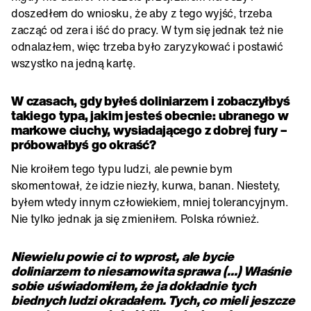
doszedłem do wniosku, że aby z tego wyjść, trzeba
zacząć od zera i iść do pracy. W tym się jednak też nie
odnalazłem, więc trzeba było zaryzykować i postawić
wszystko na jedną kartę.
W czasach, gdy byłeś doliniarzem i zobaczyłbyś
takiego typa, jakim jesteś obecnie: ubranego w
markowe ciuchy, wysiadającego z dobrej fury –
próbowałbyś go okraść?
Nie kroiłem tego typu ludzi, ale pewnie bym
skomentował, że idzie niezły, kurwa, banan. Niestety,
byłem wtedy innym człowiekiem, mniej tolerancyjnym.
Nie tylko jednak ja się zmieniłem. Polska również.
Niewielu powie ci to wprost, ale bycie
doliniarzem to niesamowita sprawa (…) Właśnie
sobie uświadomiłem, że ja dokładnie tych
biednych ludzi okradałem. Tych, co mieli jeszcze