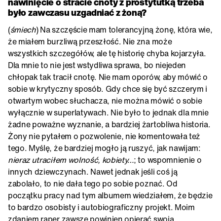
nawinięcie o stracie cnoty z prostytutką trzeba
było zawczasu uzgadniać z żoną?
(
śmiech
) Na szczęście mam tolerancyjną żonę, która wie,
że miałem burzliwą przeszłość. Nie zna może
wszystkich szczegółów, ale tę historię chyba kojarzyła.
Dla mnie to nie jest wstydliwa sprawa, bo niejeden
chłopak tak tracił cnotę. Nie mam oporów, aby mówić o
sobie w krytyczny sposób. Gdy chce się być szczerym i
otwartym wobec słuchacza, nie można mówić o sobie
wyłącznie w superlatywach. Nie było to jednak dla mnie
żadne poważne wyznanie, a bardziej żartobliwa historia.
Żony nie pytałem o pozwolenie, nie komentowała też
tego. Myślę, że bardziej mogło ją ruszyć, jak nawijam:
nieraz utraciłem wolność, kobiety…
; to wspomnienie o
innych dziewczynach. Nawet jednak jeśli coś ją
zabolało, to nie dała tego po sobie poznać. Od
początku pracy nad tym albumem wiedziałem, że będzie
to bardzo osobisty i autobiograficzny projekt. Moim
zdaniem raper zawsze powinien opierać swoją