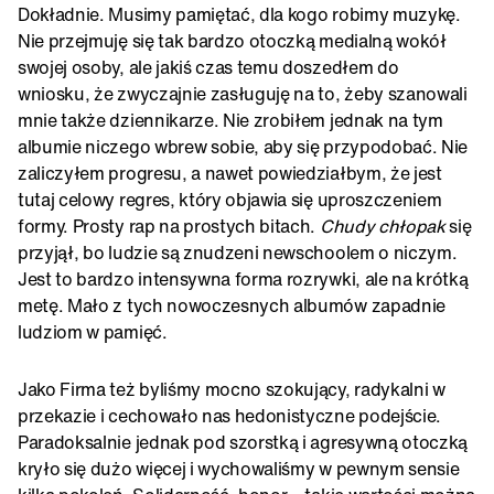
Dokładnie. Musimy pamiętać, dla kogo robimy muzykę.
Nie przejmuję się tak bardzo otoczką medialną wokół
swojej osoby, ale jakiś czas temu doszedłem do
wniosku, że zwyczajnie zasługuję na to, żeby szanowali
mnie także dziennikarze. Nie zrobiłem jednak na tym
albumie niczego wbrew sobie, aby się przypodobać. Nie
zaliczyłem progresu, a nawet powiedziałbym, że jest
tutaj celowy regres, który objawia się uproszczeniem
formy. Prosty rap na prostych bitach.
Chudy chłopak
się
przyjął, bo ludzie są znudzeni newschoolem o niczym.
Jest to bardzo intensywna forma rozrywki, ale na krótką
metę. Mało z tych nowoczesnych albumów zapadnie
ludziom w pamięć.
Jako Firma też byliśmy mocno szokujący, radykalni w
przekazie i cechowało nas hedonistyczne podejście.
Paradoksalnie jednak pod szorstką i agresywną otoczką
kryło się dużo więcej i wychowaliśmy w pewnym sensie