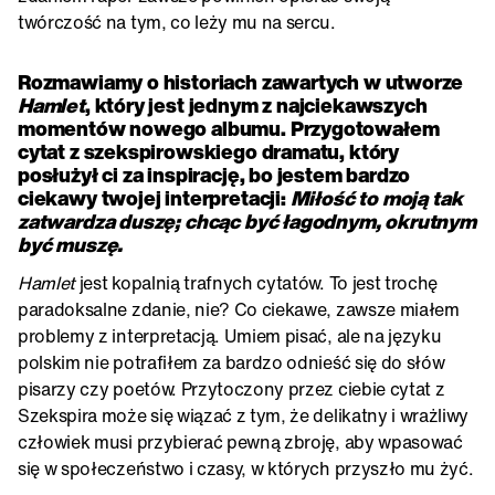
twórczość na tym, co leży mu na sercu.
Rozmawiamy o historiach zawartych w utworze
Hamlet
, który jest jednym z najciekawszych
momentów nowego albumu. Przygotowałem
cytat z szekspirowskiego dramatu, który
posłużył ci za inspirację, bo jestem bardzo
ciekawy twojej interpretacji:
Miłość to moją tak
zatwardza duszę; chcąc być łagodnym, okrutnym
być muszę.
Hamlet
jest kopalnią trafnych cytatów. To jest trochę
paradoksalne zdanie, nie? Co ciekawe, zawsze miałem
problemy z interpretacją. Umiem pisać, ale na języku
polskim nie potrafiłem za bardzo odnieść się do słów
pisarzy czy poetów. Przytoczony przez ciebie cytat z
Szekspira może się wiązać z tym, że delikatny i wrażliwy
człowiek musi przybierać pewną zbroję, aby wpasować
się w społeczeństwo i czasy, w których przyszło mu żyć.