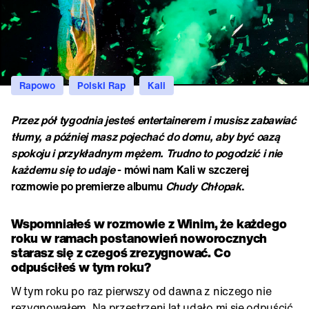
Rapowo
Polski Rap
Kali
Przez pół tygodnia jesteś entertainerem i musisz zabawiać
tłumy, a później masz pojechać do domu, aby być oazą
spokoju i przykładnym mężem. Trudno to pogodzić i nie
każdemu się to udaje
- mówi nam Kali w szczerej
rozmowie po premierze albumu
Chudy Chłopak
.
Wspomniałeś w rozmowie z Winim, że każdego
roku w ramach postanowień noworocznych
starasz się z czegoś zrezygnować. Co
odpuściłeś w tym roku?
W tym roku po raz pierwszy od dawna z niczego nie
rezygnowałem. Na przestrzeni lat udało mi się odpuścić