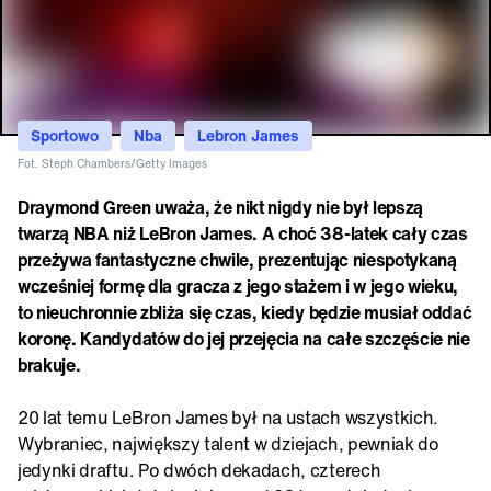
Sportowo
Nba
Lebron James
Fot. Steph Chambers/Getty Images
Draymond Green uważa, że nikt nigdy nie był lepszą
twarzą NBA niż LeBron James. A choć 38-latek cały czas
przeżywa fantastyczne chwile, prezentując niespotykaną
wcześniej formę dla gracza z jego stażem i w jego wieku,
to nieuchronnie zbliża się czas, kiedy będzie musiał oddać
koronę. Kandydatów do jej przejęcia na całe szczęście nie
brakuje.
20 lat temu LeBron James był na ustach wszystkich.
Wybraniec, największy talent w dziejach, pewniak do
jedynki draftu. Po dwóch dekadach, czterech