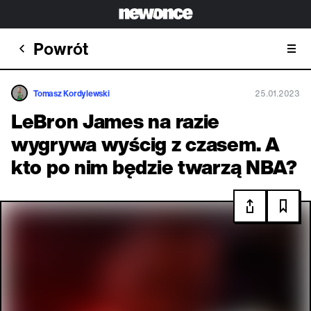
Powrót
Tomasz Kordylewski
25.01.2023
LeBron James na razie
wygrywa wyścig z czasem. A
kto po nim będzie twarzą NBA?