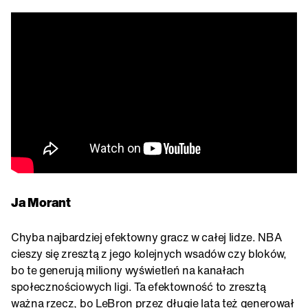
Ja Morant
Chyba najbardziej efektowny gracz w całej lidze. NBA
cieszy się zresztą z jego kolejnych wsadów czy bloków,
bo te generują miliony wyświetleń na kanałach
społecznościowych ligi. Ta efektowność to zresztą
ważna rzecz, bo LeBron przez długie lata też generował