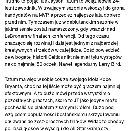
Trudno to pojąć, ale Jayson Tatum to wciąż ledwie 24-
letni zawodnik. W trwającym sezonie wskoczył do grona
kandydatów na MVP, a przecież najlepsze lata dopiero
przed nim. Tymczasem już w debiutanckim sezonie w
jakimś sensie został namaszczony, gdy wsadził nad
LeBronem w finałach konferencji. Od tego czasu
znacząco się rozwinął i dziś jest jednym z najbardziej
kreatywnych strzelców w całej lidze. Dość powiedzieć,
że w bogatej historii Celtics nikt nie miał tylu występów
na co najmniej 50 oczek. Nawet legendarny Larry Bird.
Tatum ma więc w sobie coś ze swojego idola Kobe
Bryanta, choć na tej liście może być graczem najmniej
efektownym. A to dużo mówi przede wszystkim o
pozostałych graczach, skoro to JT jako jedyny może
pochwalić się plakatem z samym Królem. Dużo pod
względem popularności bostońskiemu skrzydłowemu
dał awans do zeszłorocznych finałów. Widać to choćby
po ilości głosów w wyścigu do All-Star Game czy