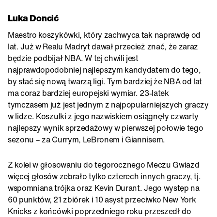
Luka Doncić
Maestro koszykówki, który zachwyca tak naprawdę od
lat. Już w Realu Madryt dawał przecież znać, że zaraz
będzie podbijał NBA. W tej chwili jest
najprawdopodobniej najlepszym kandydatem do tego,
by stać się nową twarzą ligi. Tym bardziej że NBA od lat
ma coraz bardziej europejski wymiar. 23-latek
tymczasem już jest jednym z najpopularniejszych graczy
w lidze. Koszulki z jego nazwiskiem osiągnęły czwarty
najlepszy wynik sprzedażowy w pierwszej połowie tego
sezonu – za Currym, LeBronem i Giannisem.
Z kolei w głosowaniu do tegorocznego Meczu Gwiazd
więcej głosów zebrało tylko czterech innych graczy, tj.
wspomniana trójka oraz Kevin Durant. Jego występ na
60 punktów, 21 zbiórek i 10 asyst przeciwko New York
Knicks z końcówki poprzedniego roku przeszedł do