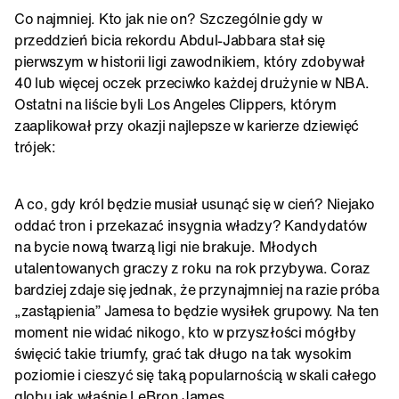
Co najmniej. Kto jak nie on? Szczególnie gdy w
przeddzień bicia rekordu Abdul-Jabbara stał się
pierwszym w historii ligi zawodnikiem, który zdobywał
40 lub więcej oczek przeciwko każdej drużynie w NBA.
Ostatni na liście byli Los Angeles Clippers, którym
zaaplikował przy okazji najlepsze w karierze dziewięć
trójek:
A co, gdy król będzie musiał usunąć się w cień? Niejako
oddać tron i przekazać insygnia władzy? Kandydatów
na bycie nową twarzą ligi nie brakuje. Młodych
utalentowanych graczy z roku na rok przybywa. Coraz
bardziej zdaje się jednak, że przynajmniej na razie próba
„zastąpienia” Jamesa to będzie wysiłek grupowy. Na ten
moment nie widać nikogo, kto w przyszłości mógłby
święcić takie triumfy, grać tak długo na tak wysokim
poziomie i cieszyć się taką popularnością w skali całego
globu jak właśnie LeBron James.