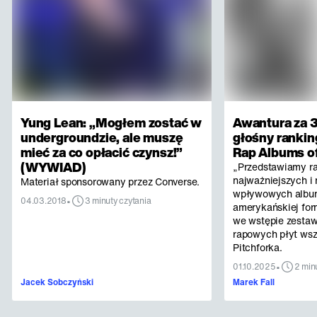
Yung Lean: „Mogłem zostać w
Awantura za 3
undergroundzie, ale muszę
głośny rankin
mieć za co opłacić czynsz!”
Rap Albums of
(WYWIAD)
„Przedstawiamy r
najważniejszych i 
Materiał sponsorowany przez Converse.
wpływowych albu
•
04.03.2018
3 minuty czytania
amerykańskiej for
we wstępie zestaw
rapowych płyt ws
Pitchforka.
•
01.10.2025
2 min
Jacek Sobczyński
Marek Fall