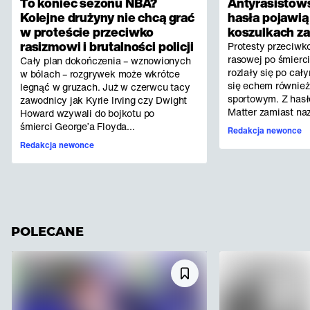
To koniec sezonu NBA?
Antyrasistows
Kolejne drużyny nie chcą grać
hasła pojawią
w proteście przeciwko
koszulkach 
rasizmowi i brutalności policji
Protesty przeciwk
rasowej po śmierc
Cały plan dokończenia – wznowionych
rozlały się po cały
w bólach – rozgrywek może wkrótce
się echem również
legnąć w gruzach. Już w czerwcu tacy
sportowym. Z hasł
zawodnicy jak Kyrie Irving czy Dwight
Matter zamiast naz
Howard wzywali do bojkotu po
śmierci George’a Floyda...
Redakcja newonce
Redakcja newonce
POLECANE