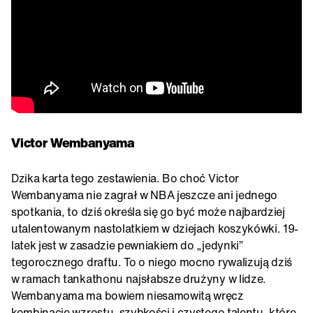
Victor Wembanyama
Dzika karta tego zestawienia. Bo choć Victor
Wembanyama nie zagrał w NBA jeszcze ani jednego
spotkania, to dziś określa się go być może najbardziej
utalentowanym nastolatkiem w dziejach koszykówki. 19-
latek jest w zasadzie pewniakiem do „jedynki”
tegorocznego draftu. To o niego mocno rywalizują dziś
w ramach tankathonu najsłabsze drużyny w lidze.
Wembanyama ma bowiem niesamowitą wręcz
kombinację wzrostu, szybkości i czystego talentu, które