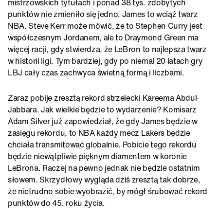
mistrzowskich tytułach i ponad 38 tys. zdobytych
punktów nie zmieniło się jedno. James to wciąż twarz
NBA. Steve Kerr może mówić, że to Stephen Curry jest
współczesnym Jordanem, ale to Draymond Green ma
więcej racji, gdy stwierdza, że LeBron to najlepsza twarz
w historii ligi. Tym bardziej, gdy po niemal 20 latach gry
LBJ cały czas zachwyca świetną formą i liczbami.
Zaraz pobije zresztą rekord strzelecki Kareema Abdul-
Jabbara. Jak wielkie będzie to wydarzenie? Komisarz
Adam Silver już zapowiedział, że gdy James będzie w
zasięgu rekordu, to NBA każdy mecz Lakers będzie
chciała transmitować globalnie. Pobicie tego rekordu
będzie niewątpliwie pięknym diamentem w koronie
LeBrona. Raczej na pewno jednak nie będzie ostatnim
słowem. Skrzydłowy wygląda dziś zresztą tak dobrze,
że nietrudno sobie wyobrazić, by mógł śrubować rekord
punktów do 45. roku życia.