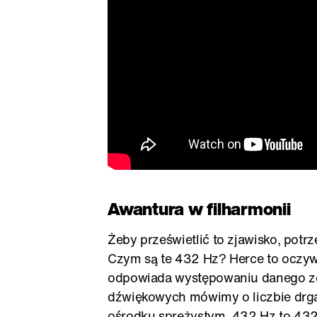
Awantura w filharmonii
Żeby prześwietlić to zjawisko, potr
Czym są te 432 Hz? Herce to oczywiś
odpowiada występowaniu danego zda
dźwiękowych mówimy o liczbie drg
ośrodku sprężystym. 432 Hz to 432 