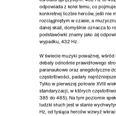
odpowiada z kolei temu, co pojmuj
konkretnej liczbie herców, jeśli ni
rozciągniętym w czasie, a muzyczną
danej skali, domyślnie oznacza to ro
podstawówki znamy jako
la
) odpowi
wypadku, 432 Hz.
W świecie muzyki poważnej, wśród 
debaty odnośnie prawidłowego stro
paranaukowe oraz anegdotyczne do
częstotliwości, padały najróżniejsz
Tylko w pierwszej połowie XVIII w
standaryzacji, w których częstotliw
385 do 485). Na tym poziomie spek
ludzki słuch jest w stanie wychwyty
Hz, od tysiąca herców wzwyż wkrac