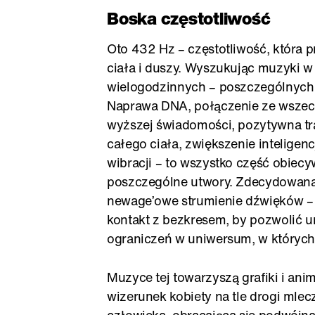
Boska częstotliwość
Oto 432 Hz – częstotliwość, która
ciała i duszy. Wyszukując muzyki w t
wielogodzinnych – poszczególnych
Naprawa DNA, połączenie ze wszec
wyższej świadomości, pozytywna tra
całego ciała, zwiększenie intelige
wibracji – to wszystko część obiec
poszczególne utwory. Zdecydowana w
newage’owe strumienie dźwięków – 
kontakt z bezkresem, by pozwolić u
ograniczeń w uniwersum, w których 
Muzyce tej towarzyszą grafiki i ani
wizerunek kobiety na tle drogi mlec