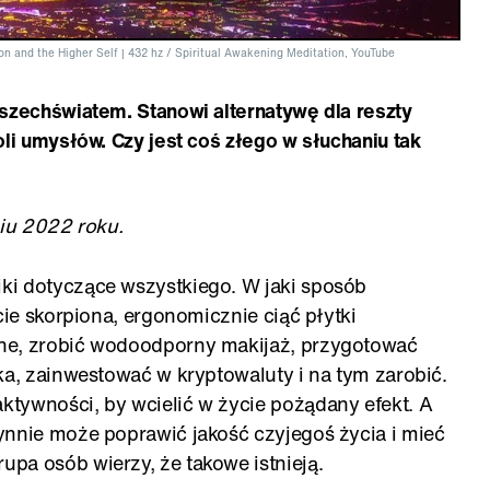
ion and the Higher Self | 432 hz / Spiritual Awakening Meditation, YouTube
wszechświatem. Stanowi alternatywę dla reszty
oli umysłów. Czy jest coś złego w słuchaniu tak
niu 2022 roku.
ki dotyczące wszystkiego. W jaki sposób
cie skorpiona, ergonomicznie ciąć płytki
ne, zrobić wodoodporny makijaż, przygotować
ka, zainwestować w kryptowaluty i na tym zarobić.
tywności, by wcielić w życie pożądany efekt. A
ynnie może poprawić jakość czyjegoś życia i mieć
pa osób wierzy, że takowe istnieją.