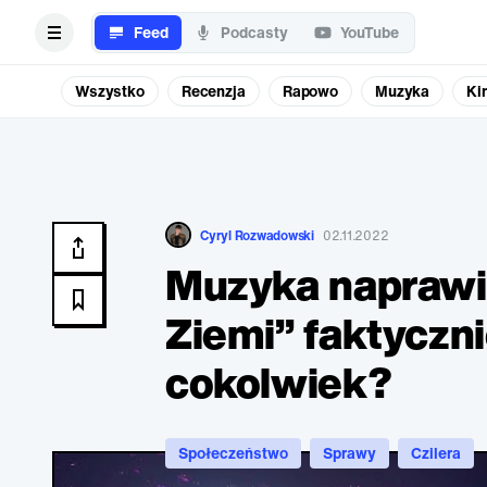
Feed
Podcasty
YouTube
Wszystko
Recenzja
Rapowo
Muzyka
Ki
Cyryl Rozwadowski
02.11.2022
Muzyka naprawi
Ziemi” faktycznie
cokolwiek?
Społeczeństwo
Sprawy
Czilera