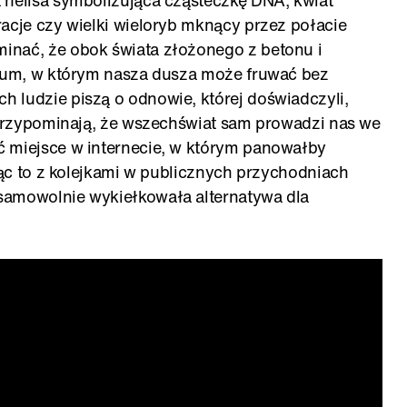
 helisa symbolizująca cząsteczkę DNA, kwiat
racje czy wielki wieloryb mknący przez połacie
inać, że obok świata złożonego z betonu i
rsum, w którym nasza dusza może fruwać bez
 ludzie piszą o odnowie, której doświadczyli,
i przypominają, że wszechświat sam prowadzi nas we
ć miejsce w internecie, w którym panowałby
ając to z kolejkami w publicznych przychodniach
samowolnie wykiełkowała alternatywa dla