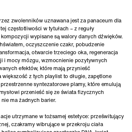
 przez zwolenników uznawana jest za panaceum dla
ej częstotliwości w tytułach – z reguły
 kompozycji wypisane są walory danych dźwięków.
hświatem, oczyszczenie czakr, pobudzenie
nsformacja, otwarcie trzeciego oka, regeneracja
ncji i mocy mózgu, wzmocnienie pozytywnych
ywanych efektów, które mają przynieść
iększość z tych playlist to długie, zapętlone
przestrzenne syntezatorowe plamy, które emulują
mysłowi przenieść się ze świata fizycznych
nie ma żadnych barier.
macje utrzymane w tożsamej estetyce: prześwitujący
znej, czakramy wibrujące w przekroju ciała