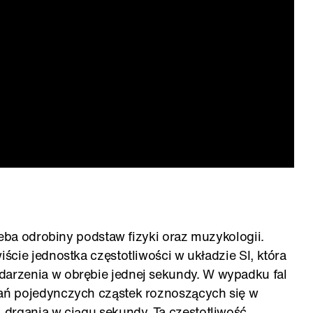
zeba odrobiny podstaw fizyki oraz muzykologii.
cie jednostka częstotliwości w układzie SI, która
rzenia w obrębie jednej sekundy. W wypadku fal
ań pojedynczych cząstek roznoszących się w
drgania w ciągu sekundy. Ta częstotliwość