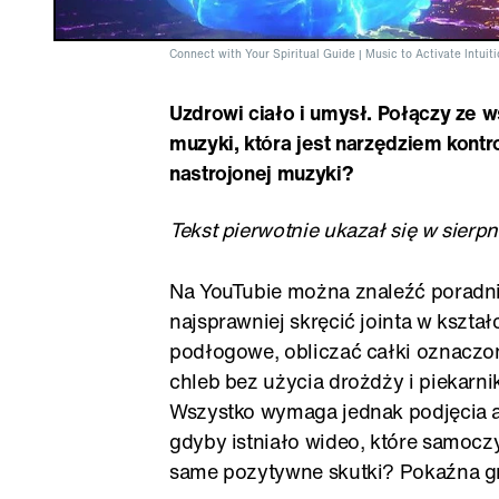
Connect with Your Spiritual Guide | Music to Activate Intuit
Uzdrowi ciało i umysł. Połączy ze 
muzyki, która jest narzędziem kontr
nastrojonej muzyki?
Tekst pierwotnie ukazał się w sierp
Na YouTubie można znaleźć poradni
najsprawniej skręcić jointa w kształ
podłogowe, obliczać całki oznaczo
chleb bez użycia drożdży i piekarni
Wszystko wymaga jednak podjęcia ak
gdyby istniało wideo, które samocz
same pozytywne skutki? Pokaźna gru