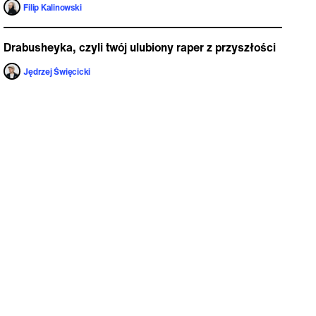
Filip Kalinowski
Drabusheyka, czyli twój ulubiony raper z przyszłości
Jędrzej Święcicki