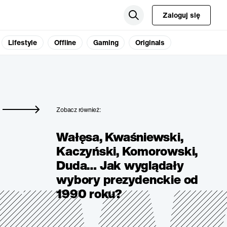
Zaloguj się
Lifestyle
Offline
Gaming
Originals
Zobacz również:
Wałęsa, Kwaśniewski,
Kaczyński, Komorowski,
Duda… Jak wyglądały
wybory prezydenckie od
1990 roku?