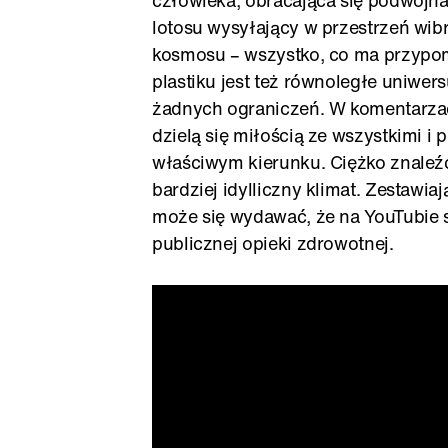
człowieka, obracająca się podwójna
lotosu wysyłający w przestrzeń wib
kosmosu – wszystko, co ma przypom
plastiku jest też równoległe uniwe
żadnych ograniczeń. W komentarzach
dzielą się miłością ze wszystkimi 
właściwym kierunku. Ciężko znaleź
bardziej idylliczny klimat. Zestawi
może się wydawać, że na YouTubie 
publicznej opieki zdrowotnej.