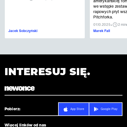
amerykańskiej for
we wstępie zestaw
rapowych płyt ws
Pitchforka.
•
01.10.2025
2 min
Jacek Sobczyński
Marek Fall
INTERESUJ SIĘ.
Pobierz:
App Store
Google Play
Więcej linków od nas