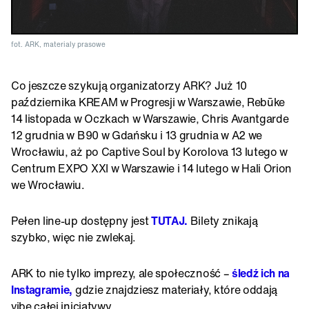
fot. ARK, materialy prasowe
Co jeszcze szykują organizatorzy ARK? Już 10
października KREAM w Progresji w Warszawie, Rebūke
14 listopada w Oczkach w Warszawie, Chris Avantgarde
12 grudnia w B90 w Gdańsku i 13 grudnia w A2 we
Wrocławiu, aż po Captive Soul by Korolova 13 lutego w
Centrum EXPO XXI w Warszawie i 14 lutego w Hali Orion
we Wrocławiu.
Pełen line-up dostępny jest
TUTAJ.
Bilety znikają
szybko, więc nie zwlekaj.
ARK to nie tylko imprezy, ale społeczność –
śledź ich na
Instagramie,
gdzie znajdziesz materiały, które oddają
vibe całej inicjatywy.