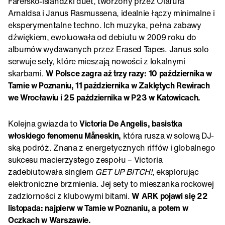
Farersko-islandzki duet, tworzony przez Ólafura
Arnaldsa i Janus Rasmussena, idealnie łączy minimalne i
eksperymentalne techno. Ich muzyka, pełna zabawy
dźwiękiem, ewoluowała od debiutu w 2009 roku do
albumów wydawanych przez Erased Tapes. Janus solo
serwuje sety, które mieszają nowości z lokalnymi
skarbami.
W Polsce zagra aż trzy razy: 10 października w
Tamie w Poznaniu, 11 października w Zaklętych Rewirach
we Wrocławiu i 25 października w P23 w Katowicach.
Kolejna gwiazda to
Victoria De Angelis, basistka
włoskiego fenomenu Måneskin,
która rusza w solową DJ-
ską podróż. Znana z energetycznych riffów i globalnego
sukcesu macierzystego zespołu – Victoria
zadebiutowała singlem
GET UP BITCH!
, eksplorując
elektroniczne brzmienia. Jej sety to mieszanka rockowej
zadziorności z klubowymi bitami.
W ARK pojawi się 22
listopada: najpierw w Tamie w Poznaniu, a potem w
Oczkach w Warszawie.