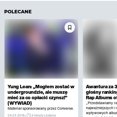
POLECANE
Yung Lean: „Mogłem zostać w
Awantura za 3
undergroundzie, ale muszę
głośny rankin
mieć za co opłacić czynsz!”
Rap Albums of
(WYWIAD)
„Przedstawiamy r
najważniejszych i 
Materiał sponsorowany przez Converse.
wpływowych albu
•
04.03.2018
3 minuty czytania