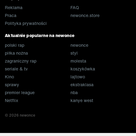
Reklama
FAQ
Praca
newonce.store
Polityka prywatności
Aktualnie popularne na newonce
polski rap
newonce
piłka nożna
styl
zagraniczny rap
molesta
seriale & tv
koszykówka
Kino
lajtowo
sprawy
ekstraklasa
premier league
nba
Netflix
kanye west
©
2026
newonce